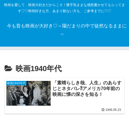
映画を愛して、映画大好きだからこそ！勝手気ままな感想書かせてもらってま
す♡♡映画好きな方、あまり観ない方も、ご参考までに♡♡
今も昔も映画が大好き♡～陽だまりの中で徒然なるままに
～
映画1940年代
「素晴らしき哉、人生」のあらす
映画1940年代
じとネタバレ⁈アメリカ70年前の
映画に懐の深さを知る！
1946.05.23