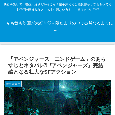
映画を愛して、映画大好きだからこそ！勝手気ままな感想書かせてもらってま
す♡♡映画好きな方、あまり観ない方も、ご参考までに♡♡
今も昔も映画が大好き♡～陽だまりの中で徒然なるままに
～
「アベンジャーズ・エンドゲーム」のあら
すじとネタバレ⁈『アベンジャーズ』完結
編となる壮大なSFアクション。
映画2019年