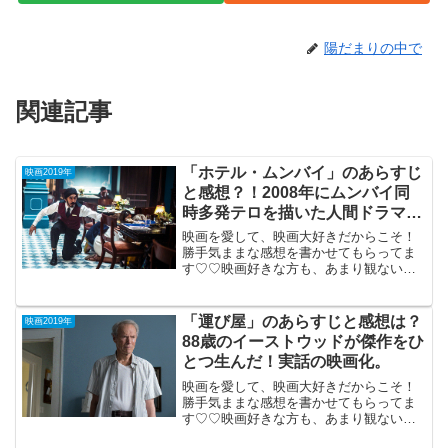
陽だまりの中で
関連記事
「ホテル・ムンバイ」のあらすじ
映画2019年
と感想？！2008年にムンバイ同
時多発テロを描いた人間ドラマの
秀作。
映画を愛して、映画大好きだからこそ！
勝手気ままな感想を書かせてもらってま
す♡♡映画好きな方も、あまり観ない方
もご参考までに(*´∀｀*)「ホテル・ムンバ
イ」R-15（米印豪合作）2019年9月27日
公開（123分）2008年にムンバイで起...
「運び屋」のあらすじと感想は？
映画2019年
88歳のイーストウッドが傑作をひ
とつ生んだ！実話の映画化。
映画を愛して、映画大好きだからこそ！
勝手気ままな感想を書かせてもらってま
す♡♡映画好きな方も、あまり観ない方
もご参考までに(*´∀｀*)「運び屋」2019年