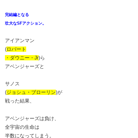
完結編となる
壮大なSFアクション。
アイアンマン
(
ロバート
・ダウニー・Jr
)ら
アベンジャーズと
サノス
(
ジョシュ・ブローリン
)が
戦った結果、
アベンジャーズは負け、
全宇宙の生命は
半数になってしまう。