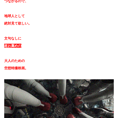
つながるので、
地球人として
絶対見て欲しい。
文句なしに
超お薦めの
大人のための
空想特撮映画。