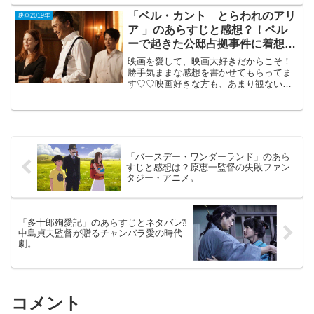
キョーグール）S」 （R-15）
2019年7月19日 公開（97分）コミック原
「ベル・カント とらわれのアリ
映画2019年
作...
ア 」のあらすじと感想？！ペル
ーで起きた公邸占拠事件に着想を
得た人間ドラマ。
映画を愛して、映画大好きだからこそ！
勝手気ままな感想を書かせてもらってま
す♡♡映画好きな方も、あまり観ない方
もご参考までに(*´∀｀*)「ベル・カントと
らわれのアリア 」（米国）2019年11月15
日公開（101分）96年にペルーで起きた
公...
「バースデー・ワンダーランド」のあら
すじと感想は？原恵一監督の失敗ファン
タジー・アニメ。
「多十郎殉愛記」のあらすじとネタバレ⁈
中島貞夫監督が贈るチャンバラ愛の時代
劇。
コメント