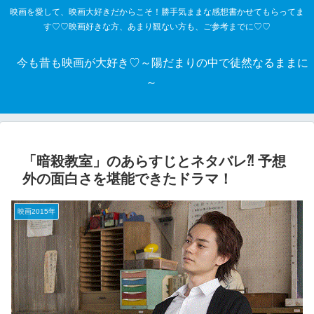
映画を愛して、映画大好きだからこそ！勝手気ままな感想書かせてもらってま
す♡♡映画好きな方、あまり観ない方も、ご参考までに♡♡
今も昔も映画が大好き♡～陽だまりの中で徒然なるままに
～
「暗殺教室」のあらすじとネタバレ⁈ 予想
外の面白さを堪能できたドラマ！
映画2015年