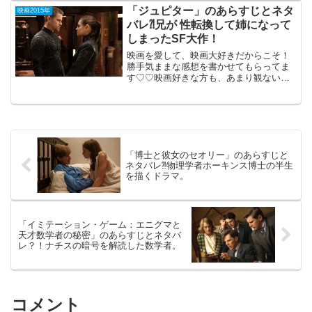
（115分）70年代に活躍した天才チェス・
「ジュピター」のあらすじとネタ
映画2015年
プレイヤ...
バレ⁈兄が 性転換して姉になって
しまったSF大作！
映画を愛して、映画大好きだからこそ！
勝手気ままな感想を書かせてもらってま
す♡♡映画好きな方も、あまり観ない方
もご参考までに(*´∀｀*) 「ジュピター」
（３D）2015年3月28日公開（127分）
「マトリックス」シリーズのウォシャオ
スキー姉...
「博士と彼女のセオリー」のあらすじと
ネタバレ⁈物理学者ホーキンス博士の半生
を描くドラマ。
「イミテーション・ゲーム：エニグマと
天才数学者の秘密」のあらすじとネタバ
レ？！ナチスの暗号を解読した数学者。
コメント