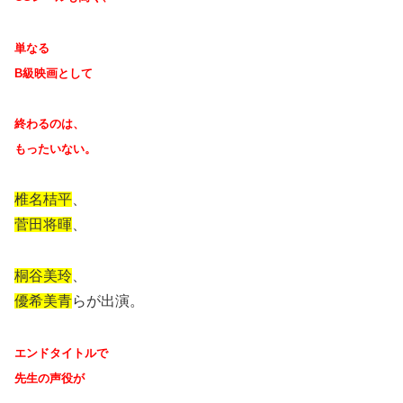
単なる
B
級映画として
終わるのは、
もったいない。
椎名桔平
、
菅田将暉
、
桐谷美玲
、
優希美青
らが出演。
エンドタイトルで
先生の声役が