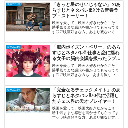
ン・コスナーの健在ぶりを示すアメフト
「きっと星のせいじゃない」のあ
映画2015年
の...
らすじとネタバレ⁈泣ける青春ラ
ブ・ストーリー！
映画を愛して、映画大好きだからこそ！
勝手気ままな感想を書かせてもらってま
す♡♡映画好きな方、あまり観ない方
も、ご参考までに(*´∀｀*)「きっと星のせ
いじゃない」 2015年2月20日公開
（126分）お涙頂戴ものではないとの宣伝
「脳内ポイズン・ベリー」のあら
映画2015年
ですが、泣...
すじとネタバレ⁈ 仕事と恋に揺れ
る女子の脳内会議を扱ったラブコ
メ。
映画を愛して、映画大好きだからこそ！
勝手気ままな感想を書かせてもらってま
す♡♡映画好きな方も、あまり観ない方
もご参考までに(*´∀｀*)「脳内ポイズン・
ベリー」2015年5月9日公開（121分）仕
事と恋に揺れる30歳女子の脳内会議を扱
「完全なるチェックメイト」のあ
映画2015年
ったラ...
らすじとネタバレ⁈70代に活躍し
たチェス界の天才プレイヤー！
映画を愛して、映画大好きだからこそ！
勝手気ままな感想を書かせてもらってま
す♡♡映画好きな方、あまり観ない方
も、ご参考までに(*´∀｀*)「完全なるチェ
ックメイト」 2015年12月25日公開