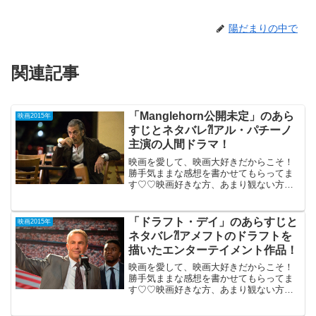
陽だまりの中で
関連記事
「Manglehorn公開未定」のあら
映画2015年
すじとネタバレ⁈アル・パチーノ
主演の人間ドラマ！
映画を愛して、映画大好きだからこそ！
勝手気ままな感想を書かせてもらってま
す♡♡映画好きな方、あまり観ない方
も、ご参考までに(*´∀｀*)
「Manglehorn」 （原題のまま、公開
未定作） 2015年5月米公開アル・パチ
「ドラフト・デイ」のあらすじと
映画2015年
ーノ主演の人...
ネタバレ⁈アメフトのドラフトを
描いたエンターテイメント作品！
映画を愛して、映画大好きだからこそ！
勝手気ままな感想を書かせてもらってま
す♡♡映画好きな方、あまり観ない方
も、ご参考までに(*´∀｀*) 「ドラフト・
デイ」2015年1月30日公開（110分）ケビ