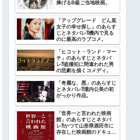
捧げるB級ご当地映画。
「アップグレード どん底
女子の幸せ探し」のあらす
じとネタバレ⁈機内で見る
のに最高のラブコメ。
「ヒコット・ランド・マー
チ」のあらすじとネタバ
レ⁈盗撮犯に間違われた男
の悲劇を描くコメディ。
「奇麗な、悪」のあらすじ
とネタバレ⁈瀧内公美の初
がっかり作品。
「世界一と言われた映画
館」のあらすじとネタバ
レ⁈かつて山形県酒田市に
存在した映画館のドキュメ
ンタリー。