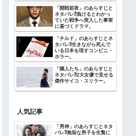
幕。
「開戦前夜」のあらすじと
ネタバレ⁈負けるとわかっ
ていた戦争へ突入した事実
に基づくドラマ。
「チルド」のあらすじとネ
タバレ⁈生きながら死んで
いる日本を現すコンビニ・
ホラー。
「隣人たち」のあらすじと
ネタバレ⁈2大女優で見せる
傑作サイコ・スリラー。
人気記事
「男神」のあらすじとネタ
バレ⁈無垢な男子を生贄に