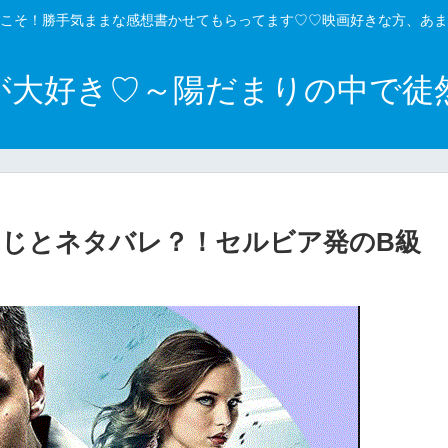
こそ！勝手気ままな感想書かせてもらってます♡♡映画好きな方、あま
が大好き♡～陽だまりの中で徒
じとネタバレ？！セルビア発のB級