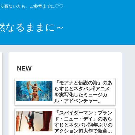
り観ない方も、ご参考までに♡♡
然なるままに～
NEW
「モアナと伝説の海」のあ
らすじとネタバレ⁈アニメ
を実写化したミュージカ
ル・アドベンチャー。
「スパイダーマン：ブラン
ド・ニュー・デイ」のあら
すじとネタバレ⁈4年ぶりの
アクション超大作で新章開