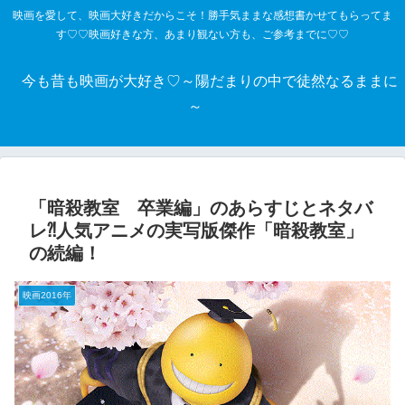
映画を愛して、映画大好きだからこそ！勝手気ままな感想書かせてもらってま
す♡♡映画好きな方、あまり観ない方も、ご参考までに♡♡
今も昔も映画が大好き♡～陽だまりの中で徒然なるままに
～
「暗殺教室 卒業編」のあらすじとネタバ
レ⁈人気アニメの実写版傑作「暗殺教室」
の続編！
映画2016年