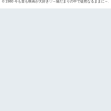
© 1980 今も昔も映画が大好き♡～陽だまりの中で徒然なるままに～.