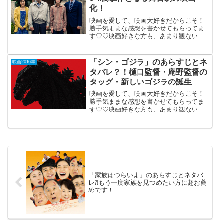
化！
映画を愛して、映画大好きだからこそ！
勝手気ままな感想を書かせてもらってま
す♡♡映画好きな方も、あまり観ない方
もご参考までに(*´∀｀*) 「葛城事
件」 （PG12）2016年6月18日公開
（120分）今年前半で最高ランクの衝撃作
「シン・ゴジラ」のあらすじとネ
映画2016年
となるド...
タバレ？！樋口監督・庵野監督の
タッグ・新しいゴジラの誕生
映画を愛して、映画大好きだからこそ！
勝手気ままな感想を書かせてもらってま
す♡♡映画好きな方も、あまり観ない方
もご参考までに(*´∀｀*) 「シン・ゴジ
ラ」// // // // <img height="1" width="1"
st...
「家族はつらいよ」のあらすじとネタバ
レ⁈もう一度家族を見つめたい方に超お薦
めです！