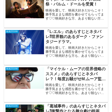
祭・パルム・ドールを受賞！
映画を愛して、映画大好きだからこそ！
勝手気ままな感想を書かせてもらってま
す♡♡映画好きな方、あまり観ない方
も、ご参考までに(*´∀｀*) 「ディーパ
ンの闘い」 （フランス・イギリス）
2016年2月12日公開（115分）2015年のカ
「L‐エル」のあらすじとネタバ
映画2016年
ン...
レ⁈世界観のあるダーク・ファン
タジードラマ。
映画を愛して、映画大好きだからこそ！
勝手気ままな感想を書かせてもらってま
す♡♡映画好きな方も、あまり観ない方
もご参考までに(*´∀｀*) 「L‐エル」 2016
年11月25日公開（107分）ロックバンド
ABC（Acid BlackCherr...
「マイケル・ムーアの世界侵略の
映画2016年
ススメ」のあらすじとネタバ
レ？！毎度お騒がせM.ムーア監督
の最新作。
映画を愛して、映画大好きだからこそ！
勝手気ままな感想を書かせてもらってま
す♡♡映画好きな方も、あまり観ない方
もご参考までに(*´∀｀*) 「マイケル・ム
ーアの世界侵略のススメ」
（PG-12）2016年5月27日公開（119分）
「葛城事件」のあらすじとネタバ
映画2016年
「ボー...
レ⁈衝撃作となる舞台劇の映画