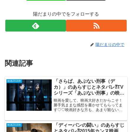
陽だまりの中でをフォローする
陽だまりの中で
関連記事
「さらば、あぶない刑事（デ
映画2016年
カ）」のあらすじとネタバレ⁈TV
シリーズ「あぶない刑事」の映画
化。
映画を愛して、映画大好きだからこそ！
勝手気ままな感想を書かせてもらってま
す♡♡映画好きな方も、あまり観ない方
もご参考までに(*´∀｀*)「さらば、あぶな
い刑事（デカ）」2016年1月30日公開
（118分）TVシリーズ「あぶない刑事」
「ディーパンの闘い」のあらすじ
映画2016年
の映画化...
とネタバレ⁈2015年カンヌ映画