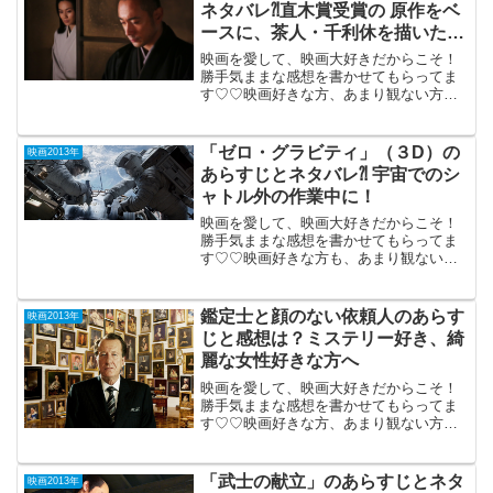
ネタバレ⁈直木賞受賞の 原作をベ
ースに、茶人・千利休を描いた大
河ドラマ。
映画を愛して、映画大好きだからこそ！
勝手気ままな感想を書かせてもらってま
す♡♡映画好きな方、あまり観ない方
も、ご参考までに(*´∀｀*) 「利休にたず
ねよ」 2013年12月7日公開（123分） 直
木賞受賞の原作をベースに、 若いころの
「ゼロ・グラビティ」（３D）の
映画2013年
情熱...
あらすじとネタバレ⁈ 宇宙でのシ
ャトル外の作業中に！
映画を愛して、映画大好きだからこそ！
勝手気ままな感想を書かせてもらってま
す♡♡映画好きな方も、あまり観ない方
もご参考までに(*´∀｀*) ゼロ・グラビテ
ィ （３D） 2013年12月13日公開
（91分）うーん、困った。年...
鑑定士と顔のない依頼人のあらす
映画2013年
じと感想は？ミステリー好き、綺
麗な女性好きな方へ
映画を愛して、映画大好きだからこそ！
勝手気ままな感想を書かせてもらってま
す♡♡映画好きな方、あまり観ない方
も、ご参考までに(*´∀｀*) // // 0) {;} }
window.NeoGV = window.NeoGV || {}; N...
「武士の献立」のあらすじとネタ
映画2013年