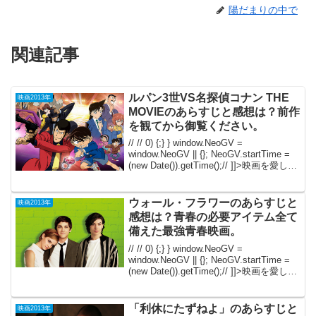
陽だまりの中で
関連記事
ルパン3世VS名探偵コナン THE
映画2013年
MOVIEのあらすじと感想は？前作
を観てから御覧ください。
// // 0) {;} } window.NeoGV =
window.NeoGV || {}; NeoGV.startTime =
(new Date()).getTime();// ]]>映画を愛し
て、映画大好きだからこそ！勝手気ま
ま...
ウォール・フラワーのあらすじと
映画2013年
感想は？青春の必要アイテム全て
備えた最強青春映画。
// // 0) {;} } window.NeoGV =
window.NeoGV || {}; NeoGV.startTime =
(new Date()).getTime();// ]]>映画を愛し
て、映画大好きだからこそ！勝手気ま
ま...
「利休にたずねよ」のあらすじと
映画2013年