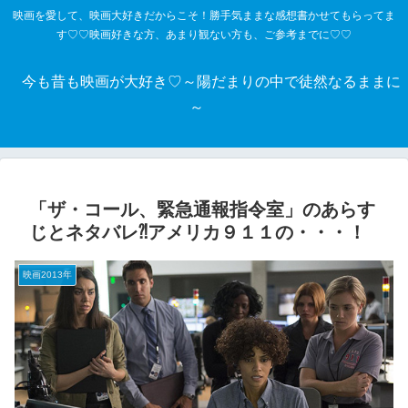
映画を愛して、映画大好きだからこそ！勝手気ままな感想書かせてもらってま
す♡♡映画好きな方、あまり観ない方も、ご参考までに♡♡
今も昔も映画が大好き♡～陽だまりの中で徒然なるままに
～
「ザ・コール、緊急通報指令室」のあらす
じとネタバレ⁈アメリカ９１１の・・・！
映画2013年