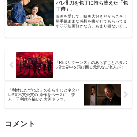
バレ⁈ 刀を包丁に持ち替えた「包
丁侍」。
映画を愛して、映画大好きだからこそ！
勝手気ままな感想を書かせてもらってま
す♡♡映画好きな方、あまり観ない方
も、ご参考までに(*´∀｀*) 「武士の献
立」<img height="1" width="1"
style="display:...
「REDリターンズ」のあらすじとネタバ
レ⁈世界中を飛び回る元気なご老人が！
「利休にたずねよ」のあらすじとネタバ
レ⁈直木賞受賞の 原作をベースに、茶
人・千利休を描いた大河ドラマ。
コメント