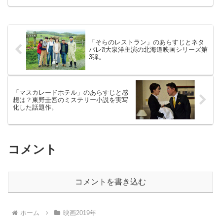
ュ ・オンライン」（吹き替え
版、字幕版）2018年12月21日公開（113
分）アナ...
「そらのレストラン」のあらすじとネタ
バレ⁈大泉洋主演の北海道映画シリーズ第
3弾。
「マスカレードホテル」のあらすじと感
想は？東野圭吾のミステリー小説を実写
化した話題作。
コメント
コメントを書き込む
ホーム
映画2019年