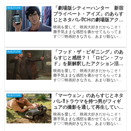
「劇場版シティーハンター 新宿
映画2019年
プライベート・アイズ」のあらす
じとネタバレ⁉︎CHの劇場版アクシ
ョン・アニメ。
映画を愛して、映画大好きだからこそ！
勝手気ままな感想を書かせてもらってま
す♡♡映画好きな方も、あまり観ない方
もご参考までに(*´∀｀*)「劇場版シティー
ハンター 新宿プライベート・アイ
ズ」 2019年2月8日公開（95分）北条司の
「フッド・ザ・ビギニング」のあ
映画2019年
原作ファン...
らすじと感想？！「ロビン・フッ
ド」を新解釈したアクション活
劇。
映画を愛して、映画大好きだからこそ！
勝手気ままな感想を書かせてもらってま
す♡♡映画好きな方も、あまり観ない方
もご参考までに(*´∀｀*)「フッド・ザ・ビ
ギニング」2019年10月18日 公開（116
分）「ロビン・フッド」を新解釈したア
「マーウェン」のあらすじとネタ
映画2019年
クショ...
バレ⁈トラウマを持つ男がフィギ
ュアの撮影を通して再生してい
く。
映画を愛して、映画大好きだからこそ！
勝手気ままな感想を書かせてもらってま
す♡♡映画好きな方も、あまり観ない方
もご参考までに(*´∀｀*) 「マーウェン」