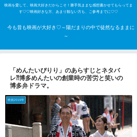
映画を愛して、映画大好きだからこそ！勝手気ままな感想書かせてもらってま
す♡♡映画好きな方、あまり観ない方も、ご参考までに♡♡
今も昔も映画が大好き♡～陽だまりの中で徒然なるままに
～
「めんたいぴりり」のあらすじとネタバ
レ⁈博多めんたいの創業時の苦労と笑いの
博多弁ドラマ。
映画2019年