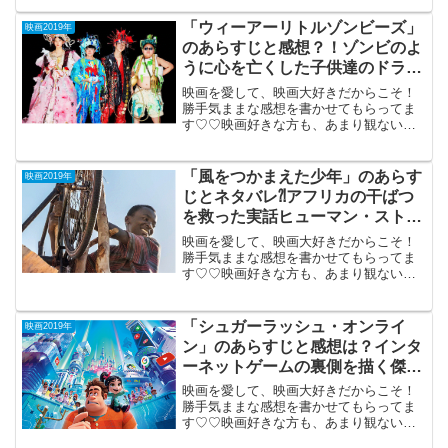
2019年7月19日公開（116分】トラウマを
持つ男がフィギュアの撮影を通して再生
「ウィーアーリトルゾンビーズ」
映画2019年
してい...
のあらすじと感想？！ゾンビのよ
うに心を亡くした子供達のドラ
マ。
映画を愛して、映画大好きだからこそ！
勝手気ままな感想を書かせてもらってま
す♡♡映画好きな方も、あまり観ない方
もご参考までに(*´∀｀*)「ウィーアーリト
ルゾンビーズ」（PG-12）2019年6月14日
公開（120分）親の死に涙も出ない自分
「風をつかまえた少年」のあらす
映画2019年
た...
じとネタバレ⁈アフリカの干ばつ
を救った実話ヒューマン・ストー
リー。
映画を愛して、映画大好きだからこそ！
勝手気ままな感想を書かせてもらってま
す♡♡映画好きな方も、あまり観ない方
もご参考までに(*´∀｀*)「風をつかまえた
少年」（マラウイ・英国）2019年8月2日
公開（113分）干ばつのアフリカを救った
「シュガーラッシュ・オンライ
映画2019年
奇跡...
ン」のあらすじと感想は？インタ
ーネットゲームの裏側を描く傑作
アニメ第2弾。
映画を愛して、映画大好きだからこそ！
勝手気ままな感想を書かせてもらってま
す♡♡映画好きな方も、あまり観ない方
もご参考までに(*´∀｀*)「シュガーラッシ