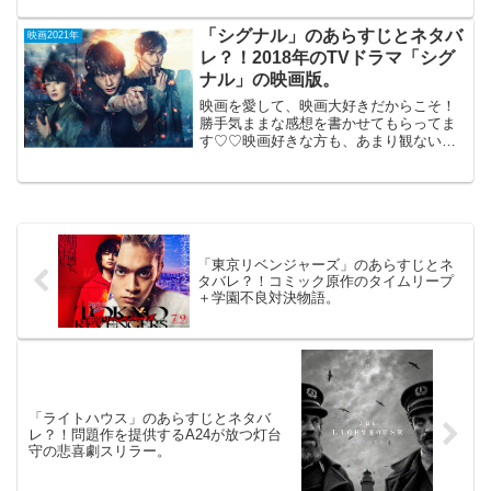
「シグナル」のあらすじとネタバ
映画2021年
レ？！2018年のTVドラマ「シグ
ナル」の映画版。
映画を愛して、映画大好きだからこそ！
勝手気ままな感想を書かせてもらってま
す♡♡映画好きな方も、あまり観ない方
もご参考までに(*´∀｀*)「シグナル 長
期未解決事件捜査班」2021年4月2日公開
（122分）2018年のTVドラマ「シグナ
ル」...
「東京リベンジャーズ」のあらすじとネ
タバレ？！コミック原作のタイムリープ
＋学園不良対決物語。
「ライトハウス」のあらすじとネタバ
レ？！問題作を提供するA24が放つ灯台
守の悲喜劇スリラー。