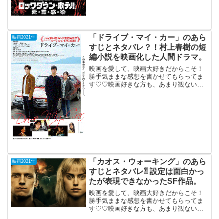
日公開（80分）釈由美子海外デビュー作
に騙され...
「ドライブ・マイ・カー」のあら
映画2021年
すじとネタバレ？！村上春樹の短
編小説を映画化した人間ドラマ。
映画を愛して、映画大好きだからこそ！
勝手気ままな感想を書かせてもらってま
す♡♡映画好きな方も、あまり観ない方
もご参考までに(*´∀｀*)「ドライブ・マ
イ・カー」（PG12)2021年8月20日公開
（179分）村上春樹の短編小説を映画化し
た人...
「カオス・ウォーキング」のあら
映画2021年
すじとネタバレ⁈ 設定は面白かっ
たが表現できなかったSF作品。
映画を愛して、映画大好きだからこそ！
勝手気ままな感想を書かせてもらってま
す♡♡映画好きな方も、あまり観ない方
もご参考までに(*´∀｀*)「カオス・ウォー