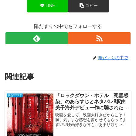
LINE
コピー
陽だまりの中でをフォローする
陽だまりの中で
関連記事
「ロックダウン・ホテル 死霊感
映画2021年
染」のあらすじとネタバレ⁈釈由
美子海外デビュー作に騙されたダ
メ映画。
映画を愛して、映画大好きだからこそ！
勝手気ままな感想を書かせてもらってま
す♡♡映画好きな方も、あまり観ない方
もご参考までに(*´∀｀*)「ロックダウン・
ホテル死霊感染」（カナダ）2021年7月2