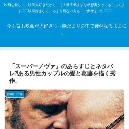
映画を愛して、映画大好きだからこそ！勝手気ままな感想書かせてもらってま
す♡♡映画好きな方、あまり観ない方も、ご参考までに♡♡
今も昔も映画が大好き♡～陽だまりの中で徒然なるままに
～
「スーパーノヴァ」のあらすじとネタバ
レ⁈ある男性カップルの愛と葛藤を描く秀
作。
映画2021年