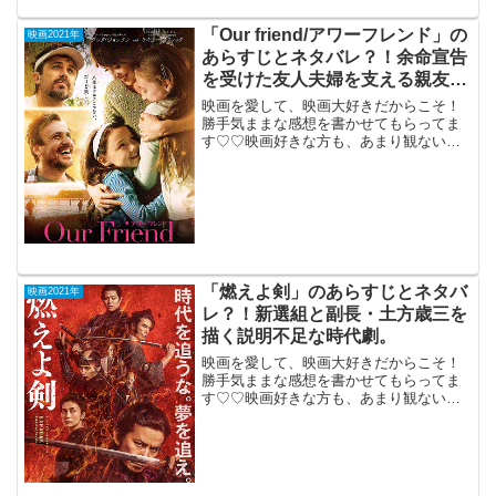
キング」2021年11月12日公開（109分）
設定は面白かったが表現できなかったSF
「Our friend/アワーフレンド」の
映画2021年
作品...
あらすじとネタバレ？！余命宣告
を受けた友人夫婦を支える親友の
実話物語。
映画を愛して、映画大好きだからこそ！
勝手気ままな感想を書かせてもらってま
す♡♡映画好きな方も、あまり観ない方
もご参考までに(*´∀｀*)「Our friend/アワ
ーフレンド」2021年10月15日公開（126
分）余命宣告を受けた友人の妻と...
「燃えよ剣」のあらすじとネタバ
映画2021年
レ？！新選組と副長・土方歳三を
描く説明不足な時代劇。
映画を愛して、映画大好きだからこそ！
勝手気ままな感想を書かせてもらってま
す♡♡映画好きな方も、あまり観ない方
もご参考までに(*´∀｀*)「燃えよ剣」2021
年10月15日公開（141分）新選組と副
長・土方歳三を描く説明不足な時代劇。
江戸時代...