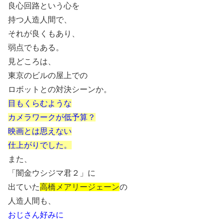
良心回路という心を
持つ人造人間で、
それが良くもあり、
弱点でもある。
見どころは、
東京のビルの屋上での
ロボットとの対決シーンか。
目もくらむような
カメラワークが低予算？
映画とは思えない
仕上がりでした。
また、
「闇金ウシジマ君２」に
出ていた
高橋メアリージェーン
の
人造人間も、
おじさん好みに