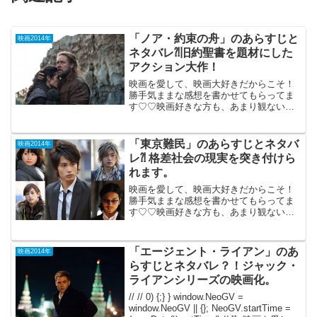
「ノア・約束の舟」のあらすじと
映画2014年
ネタバレ⁈旧約聖書を題材にした
アクション大作！
映画を愛して、映画大好きだからこそ！
勝手気ままな感想を書かせてもらってま
す♡♡映画好きな方も、あまり観ない方
もご参考までに(*´∀｀*) 「ノア・約束の
舟」 2014年6月13日公開（138分）旧約聖
書を題材にフルCGのアクション大作に。
「東京難民」のあらすじとネタバ
映画2014年
主...
レ⁈ 格差社会の現実を突き付けら
れます。
映画を愛して、映画大好きだからこそ！
勝手気ままな感想を書かせてもらってま
す♡♡映画好きな方も、あまり観ない方
もご参考までに(*´∀｀*) 「東京難民」
（R-15)2014年2月22日公開（130分）衝
撃作品です。今年の上位にランクされる
「エージェント・ライアン」のあ
映画2014年
であ...
らすじとネタバレ？！ジャック・
ライアンシリーズの映画化。
// // 0) {;} } window.NeoGV =
window.NeoGV || {}; NeoGV.startTime =