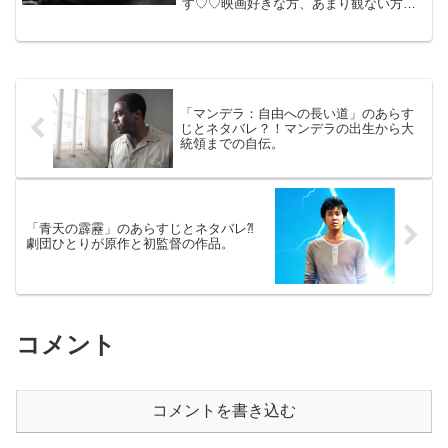
す♡♡映画好きな方、あまり観ない方
も、ご参考までに(*´∀｀*) 「スノー・ピ
アサー」 2014年2月7日公開（125分）フ
ランスの漫画を原作に韓国の名監督ポ
ン・ジュノ...
「マンデラ：自由への長い道」のあらす
じとネタバレ？！マンデラの出生から大
統領までの自伝。
「青天の霹靂」のあらすじとネタバレ⁈
劇団ひとりが原作と初監督の作品。
コメント
コメントを書き込む