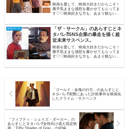
感動ヒューマン・ドラマ。
映画を愛して、映画大好きだからこそ！
勝手気ままな感想を書かせてもらってま
す♡♡映画好きな方も、あまり観ない方
もご参考までに(*´∀｀*)「ドリーム 私た
ちのアポロ計画」 （Hidden Figures）
2017年9月公開（127分）NA...
「ザ・サークル」のあらすじとネ
映画2017年
タバレ⁈SNS企業の暴走を描く超
近未来サスペンス。
映画を愛して、映画大好きだからこそ！
勝手気ままな感想を書かせてもらってま
す♡♡映画好きな方も、あまり観ない方
もご参考までに(*´∀｀*)「ザ・サーク
ル」 11月10日公開（110分）2大俳優
主演で、SNS企業の暴走を描く超近未来
サスペンス...
「ゴールド：金塊の行方」のあらすじと
ネタバレ⁈実際にあった詐欺事件を映画化
したクライム・サスペンス
「フィフティ・シェイズ・ダーカー」の
あらすじとネタバレ⁈女性向け成人指定映
画 「Fifty Shades of Gray」の続編。