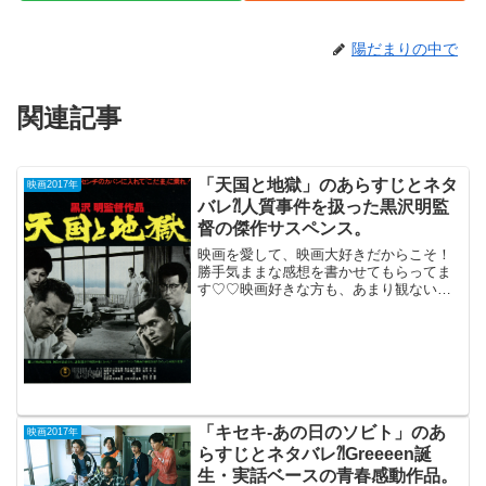
陽だまりの中で
関連記事
「天国と地獄」のあらすじとネタ
映画2017年
バレ⁈人質事件を扱った黒沢明監
督の傑作サスペンス。
映画を愛して、映画大好きだからこそ！
勝手気ままな感想を書かせてもらってま
す♡♡映画好きな方も、あまり観ない方
もご参考までに(*´∀｀*)「天国と地獄」
(1963年)午前10時の映画祭1963年3月1日
公開（143分）人質事件を扱った黒沢明
監...
「キセキ‐あの日のソビト」のあ
映画2017年
らすじとネタバレ⁈Greeeen誕
生・実話ベースの青春感動作品。