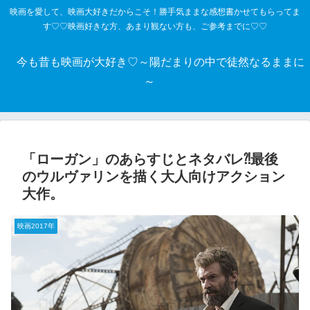
映画を愛して、映画大好きだからこそ！勝手気ままな感想書かせてもらってま
す♡♡映画好きな方、あまり観ない方も、ご参考までに♡♡
今も昔も映画が大好き♡～陽だまりの中で徒然なるままに
～
「ローガン」のあらすじとネタバレ⁈最後
のウルヴァリンを描く大人向けアクション
大作。
映画2017年