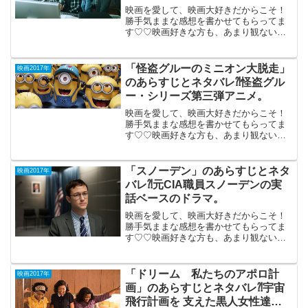
映画を愛して、映画大好きだからこそ！
勝手気ままな感想を書かせてもらってま
す♡♡映画好きな方も、あまり観ない方
もご参考までに(*´∀｀*) 「キセキ‐あの日
のソビト」2017年1月28日公開（111分）
Greeeen誕生までの奇跡を描いた実話...
「怪盗グルーのミニオン大脱走」
映画2017年
のあらすじとネタバレ⁈怪盗グル
ー・シリーズ第三弾アニメ。
映画を愛して、映画大好きだからこそ！
勝手気ままな感想を書かせてもらってま
す♡♡映画好きな方も、あまり観ない方
もご参考までに(*´∀｀*) 「怪盗グルーの
ミニオン大脱走」（日本語版）2017年7月
21日公開（90分）怪盗グルー・シリーズ
「スノーデン」のあらすじとネタ
映画2017年
第三弾...
バレ⁈元CIA職員スノーデンの実
話ベースのドラマ。
映画を愛して、映画大好きだからこそ！
勝手気ままな感想を書かせてもらってま
す♡♡映画好きな方も、あまり観ない方
もご参考までに(*´∀｀*) 「スノーデ
ン」（PG-12）2017年1月27日公開(135
分)元CIA職員スノーデンによるアメ...
「ドリーム 私たちのアポロ計
映画2017年
画」のあらすじとネタバレ⁈宇宙
飛行計画を 支えた黒人女性達の