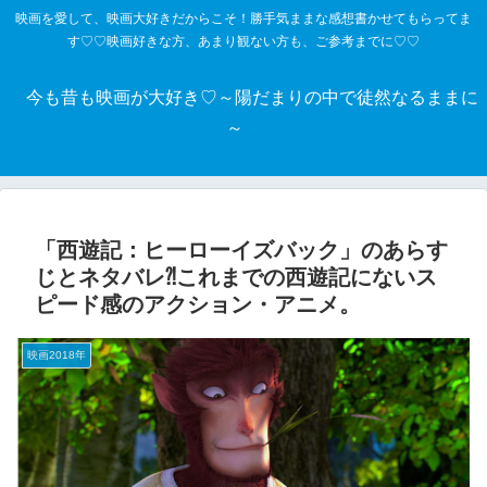
映画を愛して、映画大好きだからこそ！勝手気ままな感想書かせてもらってま
す♡♡映画好きな方、あまり観ない方も、ご参考までに♡♡
今も昔も映画が大好き♡～陽だまりの中で徒然なるままに
～
「西遊記：ヒーローイズバック」のあらす
じとネタバレ⁈これまでの西遊記にないス
ピード感のアクション・アニメ。
映画2018年