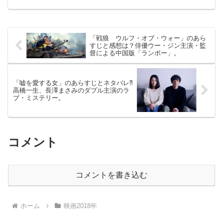
ヤー１」（２D字幕版）2018年4月20日公
開（140分）スピルバーグが、 また新し
い映...
「戦狼 ウルフ・オブ・ウォー」のあら
すじと感想は？俳優ウー・ジン主演・監
督による中国版「ランボー」。
「嘘を愛する女」のあらすじとネタバレ⁈
高橋一生、長澤まさみのダブル主演のラ
ブ・ミステリー。
コメント
コメントを書き込む
ホーム
映画2018年