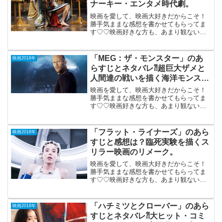
ナーキー・エンタメ時代劇。
映画を愛して、映画大好きだからこそ！
勝手気ままな感想を書かせてもらってま
す♡♡映画好きな方も、あまり観ない方
もご参考までに(*´∀｀*)「パンク侍、斬ら
れて候」2018年6月30日公開（131分）宮
藤官九郎脚本によるハチャメチャ・アナ
「MEG：ザ・モンスター」のあ
映画2018年
ーキー...
らすじとネタバレ⁈超巨大ザメと
人間達の戦いを描く海洋モンスタ
ーパニック・アクション。
映画を愛して、映画大好きだからこそ！
勝手気ままな感想を書かせてもらってま
す♡♡映画好きな方も、あまり観ない方
もご参考までに(*´∀｀*)「MEG：ザ・モン
スター」 2018年9月7日公開（113
分）超巨大ザメと人間達の戦いを描く夏
「フラット・ライナーズ」のあら
映画2018年
向き海洋...
すじと感想は？臨死実験を描くス
リラー映画のリメーク。
映画を愛して、映画大好きだからこそ！
勝手気ままな感想を書かせてもらってま
す♡♡映画好きな方も、あまり観ない方
もご参考までに(*´∀｀*)「フラット・ライ
ナーズ」2017年12月22日公開（110分）
臨死実験を描くスリラー映画のリメー
「ハチミツとクローバー」のあら
映画2018年
ク。死後...
すじとネタバレ⁈大ヒット・コミ