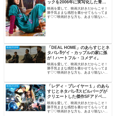
ックを2006年に実写化した青春
群像劇。
映画を愛して、映画大好きだからこそ！
勝手気ままな感想を書かせてもらってま
す♡♡映画好きな方も、あまり観ない方
もご参考までに(*´∀｀*)「ハチミツとクロ
ーバー」2006年7月22日公開（103分）大
ヒット・コミックを2006年に実写化した
...
「DEAL HOME」のあらすじとネ
映画2018年
タバレ⁈ゲイ・カップルの家に孫
が！ハートフル・コメディ。
映画を愛して、映画大好きだからこそ！
勝手気ままな感想を書かせてもらってま
す♡♡映画好きな方も、あまり観ない方
もご参考までに(*´∀｀*)「IDEAL
HOME」 2018年日本未公開ゲイ・カ
ップルの家に孫が転がり込むことで起き
「レディ・プレイヤー１」のあら
映画2018年
るハートフル...
すじとネタバレ⁈スピルバーグが
クリエートした傑作SFアドベン
チャー。
映画を愛して、映画大好きだからこそ！
勝手気ままな感想を書かせてもらってま
す♡♡映画好きな方も、あまり観ない方
もご参考までに(*´∀｀*)「レディ・プレイ