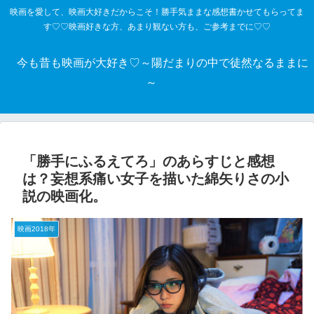
映画を愛して、映画大好きだからこそ！勝手気ままな感想書かせてもらってま
す♡♡映画好きな方、あまり観ない方も、ご参考までに♡♡
今も昔も映画が大好き♡～陽だまりの中で徒然なるままに
～
「勝手にふるえてろ」のあらすじと感想
は？妄想系痛い女子を描いた綿矢りさの小
説の映画化。
映画2018年