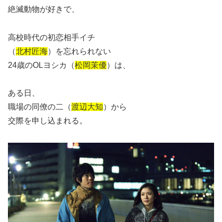
絶滅動物が好きで、
高校時代の初恋相手イチ
（
北村匠海
）を忘れられない
24歳のOLヨシカ（
松岡茉優
）は、
ある日、
職場の同僚の二（
渡辺大知
）から
交際を申し込まれる。