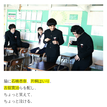
脇に
石橋杏奈
、
片桐はいり
、
古舘寛治
らを配し、
ちょっと笑えて、
ちょっと泣ける。