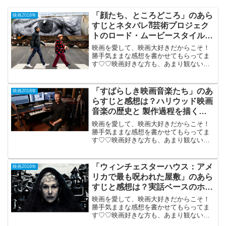
「顔たち、ところどころ」のあら
映画2018年
すじとネタバレ⁈芸術プロジェク
トのロード・ムービースタイル・
ドキュメンタリー。
映画を愛して、映画大好きだからこそ！
勝手気ままな感想を書かせてもらってま
す♡♡映画好きな方も、あまり観ない方
もご参考までに(*´∀｀*)「顔たち、ところ
どころ」 (フランス) 2018年9月15日
(89分)大きな顔写真を撮る芸術プロジェ
「すばらしき映画音楽たち」のあ
映画2018年
ク...
らすじと感想は？ハリウッド映画
音楽の歴史と 製作過程を描くド
キュメンタリー。
映画を愛して、映画大好きだからこそ！
勝手気ままな感想を書かせてもらってま
す♡♡映画好きな方も、あまり観ない方
もご参考までに(*´∀｀*)「すばらしき映画
音楽たち」 2017年8月5日公開（93
分）ハリウッド映画音楽の歴史と製作過
「ウィンチェスターハウス：アメ
映画2018年
程を描く...
リカで最も呪われた屋敷」のあら
すじと感想は？実話ベースのホラ
ー。
映画を愛して、映画大好きだからこそ！
勝手気ままな感想を書かせてもらってま
す♡♡映画好きな方も、あまり観ない方
もご参考までに(*´∀｀*)「ウィンチェスタ