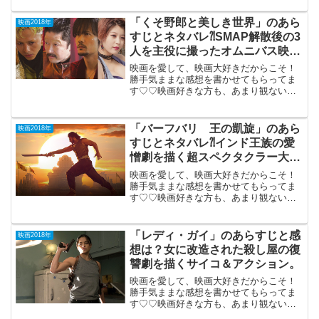
ーハウス アメリカで最も呪われた屋
敷」 2018年6月29日公開（99分）実在
「くそ野郎と美しき世界」のあら
映画2018年
の幽霊屋...
すじとネタバレ⁈SMAP解散後の3
人を主役に撮ったオムニバス映
画。
映画を愛して、映画大好きだからこそ！
勝手気ままな感想を書かせてもらってま
す♡♡映画好きな方も、あまり観ない方
もご参考までに(*´∀｀*)「くそ野郎と美し
き世界」2018年4月6日公開（105分）
SMAP解散後の3人を主役に、4人の監督
「バーフバリ 王の凱旋」のあら
映画2018年
で撮っ...
すじとネタバレ⁈インド王族の愛
憎劇を描く超スペクタクラー大
作。
映画を愛して、映画大好きだからこそ！
勝手気ままな感想を書かせてもらってま
す♡♡映画好きな方も、あまり観ない方
もご参考までに(*´∀｀*)「バーフバリ 王
の凱旋 」 （インド）// // // // //
&lt;img hei...
「レディ・ガイ」のあらすじと感
映画2018年
想は？女に改造された殺し屋の復
讐劇を描くサイコ＆アクション。
映画を愛して、映画大好きだからこそ！
勝手気ままな感想を書かせてもらってま
す♡♡映画好きな方も、あまり観ない方
もご参考までに(*´∀｀*)「レディ・ガ