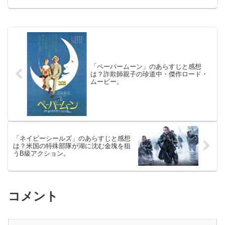
イ」 （R-15）2018年1月6日公開
（96分）女に改造された殺し屋の復讐劇
を描くサ...
「ペーパームーン」のあらすじと感想
は？詐欺師親子の珍道中・傑作ロード・
ムービー。
「ネイビーシールズ」のあらすじと感想
は？米国の特殊部隊が湖に沈む金塊を狙
うB級アクション。
コメント