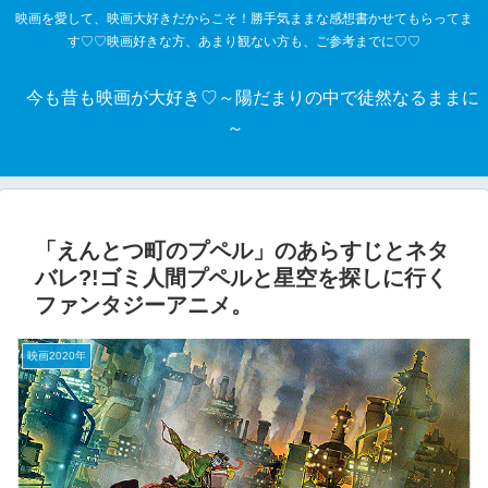
映画を愛して、映画大好きだからこそ！勝手気ままな感想書かせてもらってま
す♡♡映画好きな方、あまり観ない方も、ご参考までに♡♡
今も昔も映画が大好き♡～陽だまりの中で徒然なるままに
～
「えんとつ町のプペル」のあらすじとネタ
バレ?!ゴミ人間プペルと星空を探しに行く
ファンタジーアニメ。
映画2020年