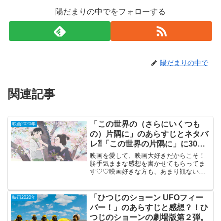
陽だまりの中でをフォローする
陽だまりの中で
関連記事
「この世界の（さらにいくつも
映画2020年
の）片隅に」のあらすじとネタバ
レ⁈「この世界の片隅に」に30分
追加した感動アニメ。
映画を愛して、映画大好きだからこそ！
勝手気ままな感想を書かせてもらってま
す♡♡映画好きな方も、あまり観ない方
もご参考までに(*´∀｀*)「この世界の（さ
らにいくつもの）片隅に」2019年12月20
日公開（168分）2016年にヒットした
「ひつじのショーン UFOフィー
映画2020年
「こ...
バー！」のあらすじと感想？！ひ
つじのショーンの劇場版第２弾。