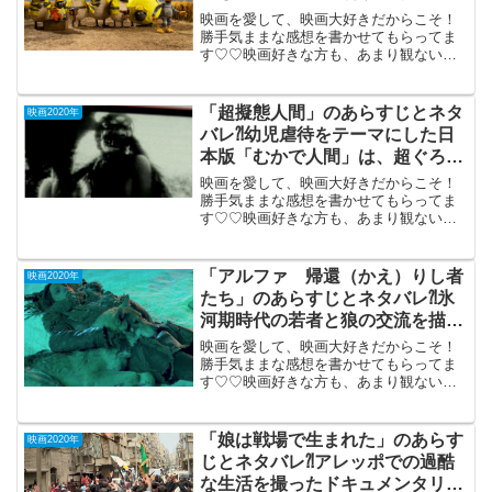
映画を愛して、映画大好きだからこそ！
勝手気ままな感想を書かせてもらってま
す♡♡映画好きな方も、あまり観ない方
もご参考までに(*´∀｀*)「ひつじのショー
ン UFOフィーバー！」（英仏合作）
2019年12月13日 公開（86分）クレイアニ
「超擬態人間」のあらすじとネタ
映画2020年
メ・...
バレ⁈幼児虐待をテーマにした日
本版「むかで人間」は、超ぐろ
い。
映画を愛して、映画大好きだからこそ！
勝手気ままな感想を書かせてもらってま
す♡♡映画好きな方も、あまり観ない方
もご参考までに(*´∀｀*)「超擬態人
間」 （R-15) 2020年10月30日公
開(80分）幼児虐待をテーマにした日本版
「アルファ 帰還（かえ）りし者
映画2020年
「ム...
たち」のあらすじとネタバレ⁈氷
河期時代の若者と狼の交流を描く
サバイバル・ドラマ
映画を愛して、映画大好きだからこそ！
勝手気ままな感想を書かせてもらってま
す♡♡映画好きな方も、あまり観ない方
もご参考までに(*´∀｀*) 「アルフ
ァ 帰還（かえ）りし
者たち」DVD鑑賞2018年制作（96分）日
「娘は戦場で生まれた」のあらす
映画2020年
本未公開氷河期...
じとネタバレ⁈アレッポでの過酷
な生活を撮ったドキュメンタリ