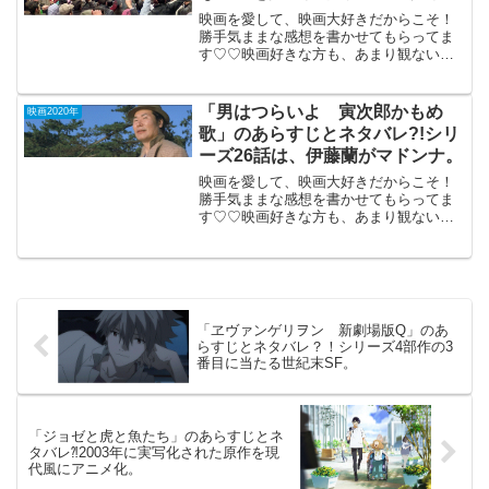
ー。
映画を愛して、映画大好きだからこそ！
勝手気ままな感想を書かせてもらってま
す♡♡映画好きな方も、あまり観ない方
もご参考までに(*´∀｀*)「娘は戦場で生ま
れた」 （シリア米英合作）2020年2
月29日公開（100分）本物の戦場アレッポ
「男はつらいよ 寅次郎かもめ
映画2020年
での...
歌」のあらすじとネタバレ?!シリ
ーズ26話は、伊藤蘭がマドンナ。
映画を愛して、映画大好きだからこそ！
勝手気ままな感想を書かせてもらってま
す♡♡映画好きな方も、あまり観ない方
もご参考までに(*´∀｀*)「男はつらいよ寅
次郎かもめ歌」1980年12月27日公開
（100分）寅さんシリーズ第26話は、伊藤
蘭ちゃ...
「ヱヴァンゲリヲン 新劇場版Q」のあ
らすじとネタバレ？！シリーズ4部作の3
番目に当たる世紀末SF。
「ジョゼと虎と魚たち」のあらすじとネ
タバレ⁈2003年に実写化された原作を現
代風にアニメ化。