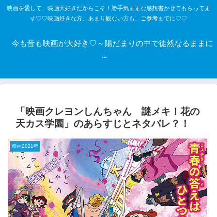
映画を愛して、映画大好きだからこそ！勝手気ままな感想書かせてもらってま
す♡♡映画好きな方、あまり観ない方も、ご参考までに♡♡
今も昔も映画が大好き♡～陽だまりの中で徒然なるままに
～
「映画クレヨンしんちゃん 謎メキ！花の
天カス学園」のあらすじとネタバレ？！
映画2021年