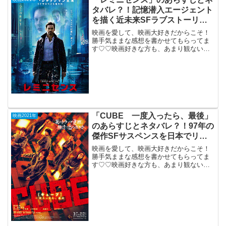
ス...
タバレ？！記憶潜入エージェント
を描く近未来SFラブストーリ
ー。
映画を愛して、映画大好きだからこそ！
勝手気ままな感想を書かせてもらってま
す♡♡映画好きな方も、あまり観ない方
もご参考までに(*´∀｀*)「レミニセンス」
（PG-12）2021年9月17日公開（116分）
記憶潜入エージェントを描く近未来SF
ラ...
「CUBE 一度入ったら、最後」
映画2021年
のあらすじとネタバレ？！97年の
傑作SFサスペンスを日本でリメ
ーク。
映画を愛して、映画大好きだからこそ！
勝手気ままな感想を書かせてもらってま
す♡♡映画好きな方も、あまり観ない方
もご参考までに(*´∀｀*)「CUBE 一度入
ったら、最後」2021年10月22日公開
（108分）97年の傑作SFサスペンスを日
本で...