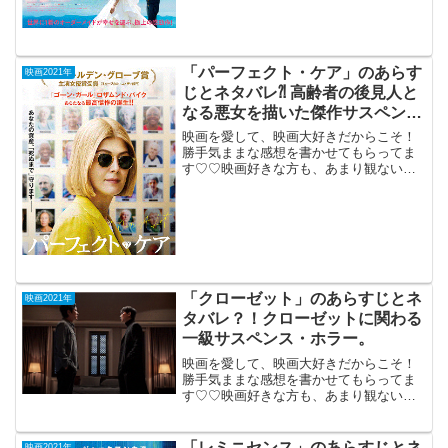
「パーフェクト・ケア」のあらす
映画2021年
じとネタバレ⁈ 高齢者の後見人と
なる悪女を描いた傑作サスペン
ス。
映画を愛して、映画大好きだからこそ！
勝手気ままな感想を書かせてもらってま
す♡♡映画好きな方も、あまり観ない方
もご参考までに(*´∀｀*)「パーフェクト
・ケア」2021年12月3日公開（118
分）高齢者の後見人となる...
「クローゼット」のあらすじとネ
映画2021年
タバレ？！クローゼットに関わる
一級サスペンス・ホラー。
映画を愛して、映画大好きだからこそ！
勝手気ままな感想を書かせてもらってま
す♡♡映画好きな方も、あまり観ない方
もご参考までに(*´∀｀*)「クローゼット」
（韓国）PG-122020年12月18日公開（98
分）クローゼットに関わる一級サスペン
「レミニセンス」のあらすじとネ
映画2021年