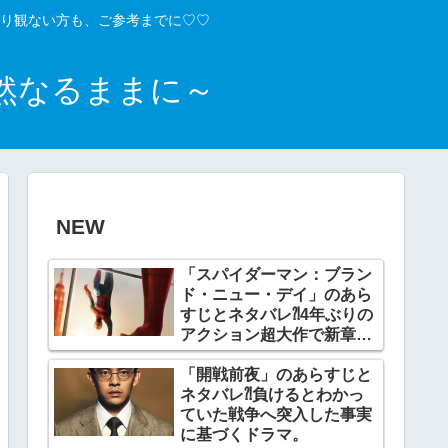
り観ない方も、ご参考までに♡♡
然なるままに～
NEW
「スパイダーマン：ブラン
ド・ニュー・デイ」のあら
すじとネタバレ⁈4年ぶりの
アクション超大作で新章開
幕。
「開戦前夜」のあらすじと
ネタバレ⁈負けるとわかっ
ていた戦争へ突入した事実
に基づくドラマ。