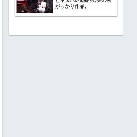
とネタバレ⁈瀧内公美の初
がっかり作品。