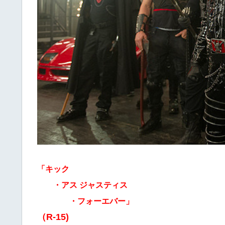
「キック
・アス ジャスティス
・フォーエバー」
（R-15)