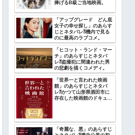
捧げるB級ご当地映画。
「アップグレード どん底
女子の幸せ探し」のあらす
じとネタバレ⁈機内で見る
のに最高のラブコメ。
「ヒコット・ランド・マー
チ」のあらすじとネタバ
レ⁈盗撮犯に間違われた男
の悲劇を描くコメディ。
「世界一と言われた映画
館」のあらすじとネタバ
レ⁈かつて山形県酒田市に
存在した映画館のドキュメ
ンタリー。
「奇麗な、悪」のあらすじ