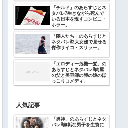
「チルド」のあらすじとネ
タバレ⁈生きながら死んで
いる日本を現すコンビニ・
ホラー。
「隣人たち」のあらすじと
ネタバレ⁈2大女優で見せる
傑作サイコ・スリラー。
「エロディー危機一髪」の
あらすじとネタバレ⁈肉屋
の父と美容師の卵の娘のほ
っこりコメディ。
人気記事
「男神」のあらすじとネタ
バレ⁈無垢な男子を生贄に