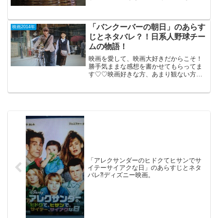
もご参考までに(*´∀｀*)「猫侍」2014年3
月1日公開（100分）目力の強い北村一輝
主演の癒し系、時代劇。猫好きと犬好き
「バンクーバーの朝日」のあらす
の対立す...
映画2014年
じとネタバレ？！日系人野球チー
ムの物語！
映画を愛して、映画大好きだからこそ！
勝手気ままな感想を書かせてもらってま
す♡♡映画好きな方、あまり観ない方
も、ご参考までに(*´∀｀*) 「バンクーバ
ーの朝日」2014年12月20日公開（１32
分）戦前、バンクーバーに実在した日系
人野球チー...
「アレクサンダーのヒドクてヒサンでサ
イテーサイアクな日」のあらすじとネタ
バレ⁈ディズニー映画。