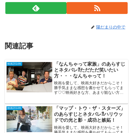
陽だまりの中で
関連記事
「なんちゃって家族」のあらすじ
映画2014年
とネタバレ⁈ただただ笑いたい
方・・・なんちゃって！
映画を愛して、映画大好きだからこそ！
勝手気ままな感想を書かせてもらってま
す♡♡映画好きな方、あまり観ない方
も、ご参考までに(*´∀｀*) 「なんちゃっ
て家族」 （R-15）2014年1月25
日公開（109分） まず、タイトルがおか
「マップ・トウ・ザ・スターズ」
映画2014年
しす...
のあらすじとネタバレ⁈ハリウッ
ドでの光と影・成功と嫉妬！
映画を愛して、映画大好きだからこそ！
勝手気ままな感想を書かせてもらってま