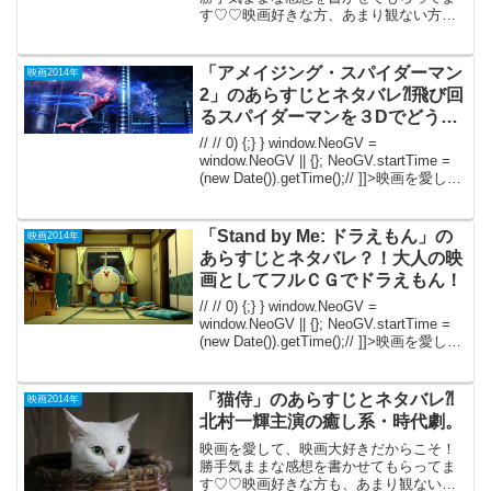
す♡♡映画好きな方、あまり観ない方
も、ご参考までに(*´∀｀*) 「マップ・ト
ウ・ザ・スターズ」（Ｒ－15）2014年12
月29日公開（109分）予備知識なしで見た
「アメイジング・スパイダーマン
映画2014年
た...
2」のあらすじとネタバレ⁈飛び回
るスパイダーマンを３Dでどう
ぞ！
// // 0) {;} } window.NeoGV =
window.NeoGV || {}; NeoGV.startTime =
(new Date()).getTime();// ]]>映画を愛し
て、映画大好きだからこそ！勝手気ま
ま...
「Stand by Me: ドラえもん」の
映画2014年
あらすじとネタバレ？！大人の映
画としてフルＣＧでドラえもん！
// // 0) {;} } window.NeoGV =
window.NeoGV || {}; NeoGV.startTime =
(new Date()).getTime();// ]]>映画を愛し
て、映画大好きだからこそ！勝手気ま
ま...
「猫侍」のあらすじとネタバレ⁈
映画2014年
北村一輝主演の癒し系・時代劇。
映画を愛して、映画大好きだからこそ！
勝手気ままな感想を書かせてもらってま
す♡♡映画好きな方も、あまり観ない方