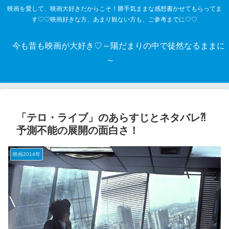
映画を愛して、映画大好きだからこそ！勝手気ままな感想書かせてもらってま
す♡♡映画好きな方、あまり観ない方も、ご参考までに♡♡
今も昔も映画が大好き♡～陽だまりの中で徒然なるままに
～
「テロ・ライブ」のあらすじとネタバレ⁈
予測不能の展開の面白さ！
映画2014年