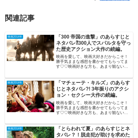
関連記事
「300 帝国の進撃」のあらすじと
映画2014年
ネタバレ⁈300人でスパルタを守っ
た歴史アクション大作の続編。
映画を愛して、映画大好きだからこそ！
勝手気ままな感想を書かせてもらってま
す♡♡映画好きな方も、あまり観ない方
もご参考までに(*´∀｀*) 「300 帝国の進
撃」 （R-15)2014年6月20日公開
（103分）前作「３００」で衝撃の映像...
「マチェーテ・キルズ」のあらす
映画2014年
じとネタバレ?! 3年振りのアクシ
ョン・セクシー大作の続編。
映画を愛して、映画大好きだからこそ！
勝手気ままな感想を書かせてもらってま
す♡♡映画好きな方も、あまり観ない方
もご参考までに(*´∀｀*) 「マチェーテ・
キルズ」 （R-15)2014年3月1日公
開（108分）前作マチェーテのロバー
「とらわれて夏」のあらすじとネ
映画2014年
ト・...
タバレ？！脱走犯が助けを求めた