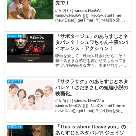
先で！
// // 0) {;} } window.NeoGV =
window.NeoGV || {}; NeoGV.startTime =
(new Date()).getTime();// ]]>映画を愛し
て、映画大好きだからこそ！勝手気ま
ま...
「サボタージュ」のあらすじとネ
映画2014年
タバレ？！シュワちゃん主演のバ
イオレンス・アクション！
映画を愛して、映画大好きだからこそ！
勝手気ままな感想を書かせてもらってま
す♡♡映画好きな方も、あまり観ない方
もご参考までに(*´∀｀*)「サボタージュ」
2014年11月7日公開（109分） シュワち
ゃん主演のバイオレンス・アクション。
「サクラサク」のあらすじとネタ
映画2014年
彼は麻...
バレ？！さだまさしの短編小説の
映画化。
// // 0) {;} } window.NeoGV =
window.NeoGV || {}; NeoGV.startTime =
(new Date()).getTime();// ]]>映画を愛し
て、映画大好きだからこそ！勝手気ま
ま...
「This is where I leave you」の
映画2014年
あらすじとネタバレ?! ジェイソ