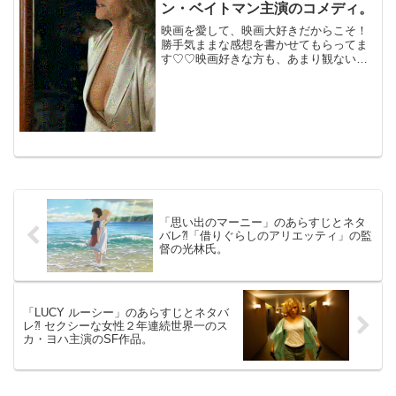
ン・ベイトマン主演のコメディ。
映画を愛して、映画大好きだからこそ！
勝手気ままな感想を書かせてもらってま
す♡♡映画好きな方も、あまり観ない方
もご参考までに(*´∀｀*)「This is whereI
leave you」（原題・未公開）2014年制作
先述の「モンスター上司...
「思い出のマーニー」のあらすじとネタ
バレ⁈「借りぐらしのアリエッティ」の監
督の光林氏。
「LUCY ルーシー」のあらすじとネタバ
レ⁈ セクシーな女性２年連続世界一のス
カ・ヨハ主演のSF作品。