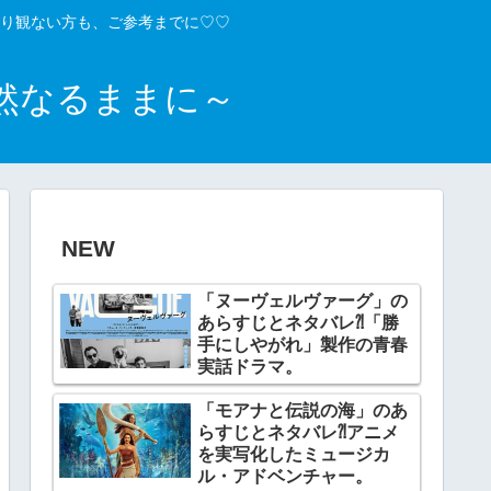
り観ない方も、ご参考までに♡♡
然なるままに～
NEW
「ヌーヴェルヴァーグ」の
あらすじとネタバレ⁈「勝
手にしやがれ」製作の青春
実話ドラマ。
「モアナと伝説の海」のあ
らすじとネタバレ⁈アニメ
を実写化したミュージカ
ル・アドベンチャー。