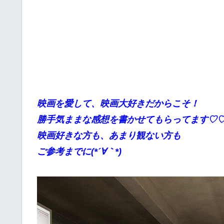
映画を愛して、映画大好きだからこそ！
勝手気ままな感想を書かせてもらってます♡
映画好きな方も、あまり観ない方も
ご参考までに(*´∀｀*)