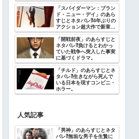
「スパイダーマン：ブラン
ド・ニュー・デイ」のあら
すじとネタバレ⁈4年ぶりの
アクション超大作で新章開
幕。
「開戦前夜」のあらすじと
ネタバレ⁈負けるとわかっ
ていた戦争へ突入した事実
に基づくドラマ。
「チルド」のあらすじとネ
タバレ⁈生きながら死んで
いる日本を現すコンビニ・
ホラー。
人気記事
「男神」のあらすじとネタ
バレ⁈無垢な男子を生贄に