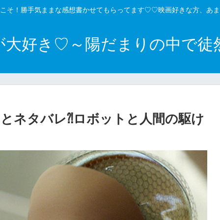
こそ！勝手気ままな感想書かせてもらってます♡♡映画好きな方、あま
が大好き♡～陽だまりの中で徒
とネタバレ⁈ロボットと人間の駆け