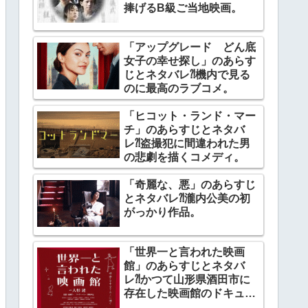
捧げるB級ご当地映画。
「アップグレード どん底
女子の幸せ探し」のあらす
じとネタバレ⁈機内で見る
のに最高のラブコメ。
「ヒコット・ランド・マー
チ」のあらすじとネタバ
レ⁈盗撮犯に間違われた男
の悲劇を描くコメディ。
「奇麗な、悪」のあらすじ
とネタバレ⁈瀧内公美の初
がっかり作品。
「世界一と言われた映画
館」のあらすじとネタバ
レ⁈かつて山形県酒田市に
存在した映画館のドキュメ
ンタリー。