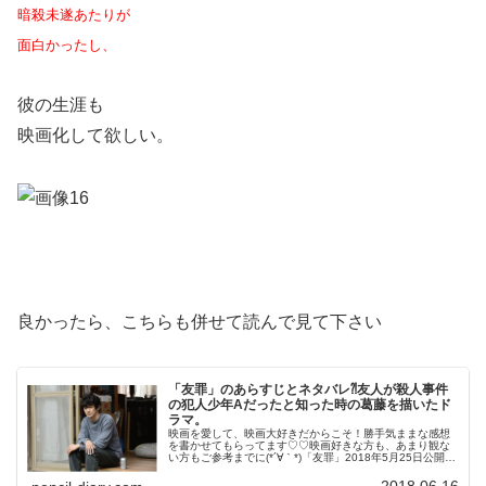
暗殺未遂あたりが
面白かったし、
彼の生涯も
映画化して欲しい。
良かったら、こちらも併せて読んで見て下さい
「友罪」のあらすじとネタバレ⁈友人が殺人事件
の犯人少年Aだったと知った時の葛藤を描いたド
ラマ。
映画を愛して、映画大好きだからこそ！勝手気ままな感想
を書かせてもらってます♡♡映画好きな方も、あまり観な
い方もご参考までに(*´∀｀*)「友罪」2018年5月25日公開
（129分）友人が殺人事件の犯人少年Aだったと知った時の
葛藤を描くサスペ...