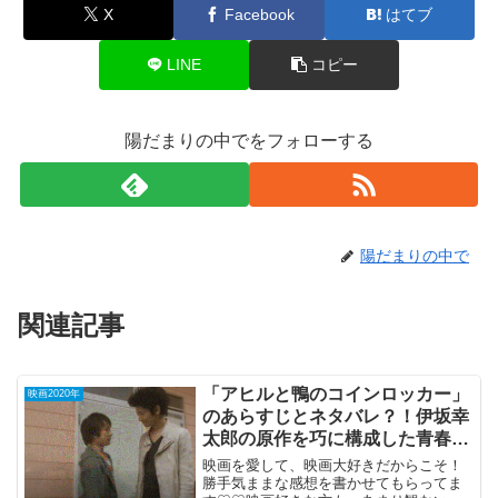
X
Facebook
はてブ
LINE
コピー
陽だまりの中でをフォローする
陽だまりの中で
関連記事
「アヒルと鴨のコインロッカー」
映画2020年
のあらすじとネタバレ？！伊坂幸
太郎の原作を巧に構成した青春ミ
ステリー。
映画を愛して、映画大好きだからこそ！
勝手気ままな感想を書かせてもらってま