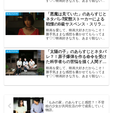
す♡♡映画好きな方も、あまり観ない方
もご参考までに(*´∀｀*)「カウントダウ
ン」2020年9月11日公開（90分）寿命が
わかるアプリをDLした若者たちのパニッ
「悪魔は見ていた」のあらすじと
映画2020年
ク・ホラ...
ネタバレ⁈変態ストーカーによる
戦慄のB級サスペンス・スリラ
ー。
映画を愛して、映画大好きだからこそ！
勝手気ままな感想を書かせてもらってま
す♡♡映画好きな方も、あまり観ない方
もご参考までに(*´∀｀*)「悪魔は見てい
た」 DVD鑑賞（韓国）2019年制作
（98分）変態ストーカーによる戦慄のB
「太陽の子」のあらすじとネタバ
映画2020年
級サスペンス...
レ？！原子爆弾を作る命令を受け
た科学者らの苦悩を描く人間ドラ
マ。
映画を愛して、映画大好きだからこそ！
勝手気ままな感想を書かせてもらってま
す♡♡映画好きな方も、あまり観ない方
もご参考までに(*´∀｀*)「太陽の子」
NHK TV(8月15日放送）原子爆弾を作る命
令を受けた科学者らの苦悩を描く人間ド
ラマ。...
「もみの家」のあらすじと感想？！不登
校の少女が共同生活の中で成長していく
物語。