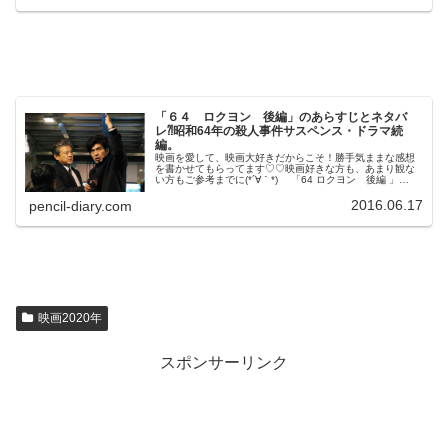
「６４ ロクヨン 後編」のあらすじとネタバ
レ⁈昭和64年の殺人事件サスペンス・ドラマ続
編。
映画を愛して、映画大好きだからこそ！勝手気ままな感想
を書かせてもらってます♡♡映画好きな方も、あまり観な
い方もご参考までに(*´∀｀*) 「64 ロクヨン 後編 」
2016年6月11日公開（119分）昭和64年に起きた少女誘拐
殺人事件（ロ...
2016.06.17
pencil-diary.com
映画2020年
スポンサーリンク