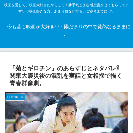
映画を愛して、映画大好きだからこそ！勝手気ままな感想書かせてもらってま
す♡♡映画好きな方、あまり観ない方も、ご参考までに♡♡
今も昔も映画が大好き♡～陽だまりの中で徒然なるままに
～
「菊とギロチン」のあらすじとネタバレ⁈
関東大震災後の混乱を実話と女相撲で描く
青春群像劇。
映画2020年