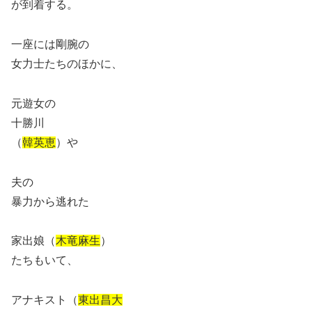
が到着する。
一座には剛腕の
女力士たちのほかに、
元遊女の
十勝川
（
韓英恵
）や
夫の
暴力から逃れた
家出娘（
木竜麻生
）
たちもいて、
アナキスト（
東出昌大