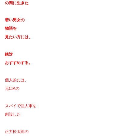
の間に
生きた
若い男女の
物語を
見たい方には、
絶対
おすすめする。
個人的には、
元CIAの
スパイで巨人軍を
創設した
正力松太郎の