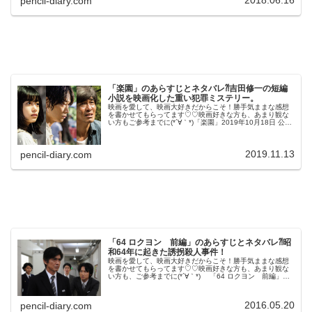
2018.06.16
pencil-diary.com
「楽園」のあらすじとネタバレ⁈吉田修一の短編
小説を映画化した重い犯罪ミステリー。
映画を愛して、映画大好きだからこそ！勝手気ままな感想
を書かせてもらってます♡♡映画好きな方も、あまり観な
い方もご参考までに(*´∀｀*)「楽園」2019年10月18日 公開
（129分」吉田修一の短編小説を映画化した重い犯罪ミス
テリー。長野県...
2019.11.13
pencil-diary.com
「64 ロクヨン 前編」のあらすじとネタバレ⁈昭
和64年に起きた誘拐殺人事件！
映画を愛して、映画大好きだからこそ！勝手気ままな感想
を書かせてもらってます♡♡映画好きな方も、あまり観な
い方も、ご参考までに(*´∀｀*) 「64 ロクヨン 前編」
2016年5月7日公開（121分）わずか7日間しかなかった昭
和64年に起き...
2016.05.20
pencil-diary.com