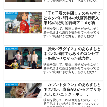
す♡♡映画好きな方も、あまり観ない方
もご参考までに(*´∀｀*)「アヒルと鴨のコ
インロッカー」 DVD鑑賞 2007年6
月23日公開（110分）伊坂幸太...
「千と千尋の神隠し」のあらすじ
映画2020年
とネタバレ⁈日本の映画興行収入
第1位の絶対的宮崎アニメが再公
開。
映画を愛して、映画大好きだからこそ！
勝手気ままな感想を書かせてもらってま
す♡♡映画好きな方も、あまり観ない方
もご参考までに(*´∀｀*)「千と千尋の神隠
し」2001年7月20日公開（124分）日本の
映画興行収入第1位の絶対的宮崎アニメが
「脳天パラダイス」のあらすじと
映画2020年
再公...
ネタバレ⁈何でもありのコンセプ
トを生かせなかった残念作。
映画を愛して、映画大好きだからこそ！
勝手気ままな感想を書かせてもらってま
す♡♡映画好きな方も、あまり観ない方
もご参考までに(*´∀｀*)「脳天パラダイ
ス」（R-15)2020年11月20日公開（95
分）何でもありのコンセプトを 生かせな
「カウントダウン」のあらすじと
映画2020年
かっ...
ネタバレ。寿命がわかるアプリを
DLしたパニック・ホラー。
映画を愛して、映画大好きだからこそ！
勝手気ままな感想を書かせてもらってま