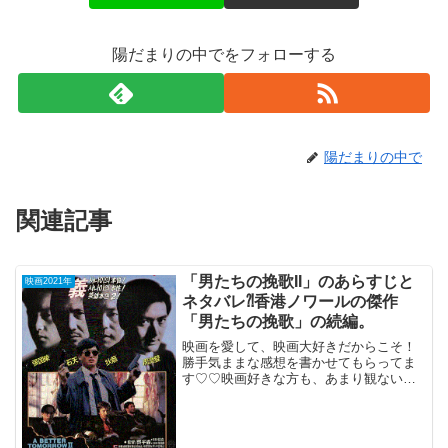
陽だまりの中でをフォローする
陽だまりの中で
関連記事
「男たちの挽歌II」のあらすじと
映画2021年
ネタバレ⁈香港ノワールの傑作
「男たちの挽歌」の続編。
映画を愛して、映画大好きだからこそ！
勝手気ままな感想を書かせてもらってま
す♡♡映画好きな方も、あまり観ない方
もご参考までに(*´∀｀*)