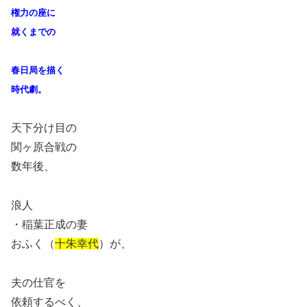
権力の座に
就くまでの
春日局を描く
時代劇。
天下分け目の
関ヶ原合戦の
数年後、
浪人
・稲葉正成の妻
おふく（
十朱幸代
）が、
夫の仕官を
依頼するべく、