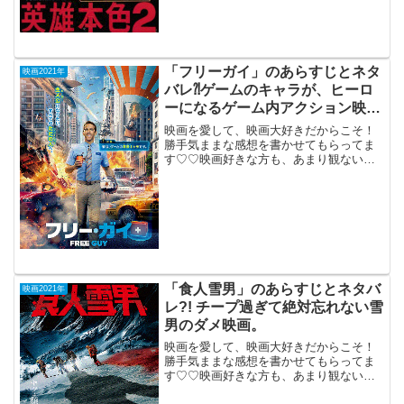
「フリーガイ」のあらすじとネタ
映画2021年
バレ⁈ゲームのキャラが、ヒーロ
ーになるゲーム内アクション映
画。
映画を愛して、映画大好きだからこそ！
勝手気ままな感想を書かせてもらってま
す♡♡映画好きな方も、あまり観ない方
もご参考までに(*´∀｀*)「フリーガイ」
2021年8月13日公開（115分）ゲームのモ
ブキャラが、ヒーローになるゲーム内ア
クション...
「食人雪男」のあらすじとネタバ
映画2021年
レ?! チープ過ぎて絶対忘れない雪
男のダメ映画。
映画を愛して、映画大好きだからこそ！
勝手気ままな感想を書かせてもらってま
す♡♡映画好きな方も、あまり観ない方
もご参考までに(*´∀｀*)「食人雪男」