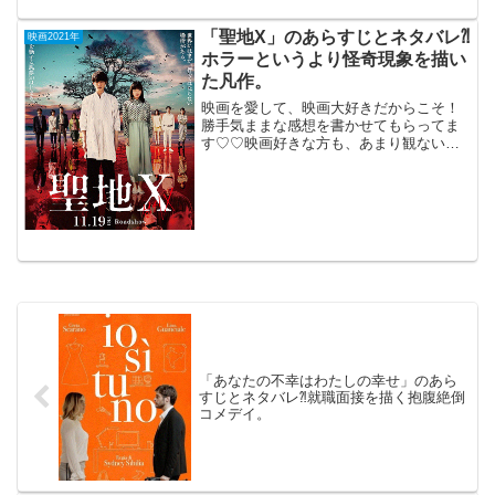
での398日」（デンマーク、スウェ―デ
ン、ノルウェー合作）2021年2月19日公
「聖地X」のあらすじとネタバレ⁈
映画2021年
開（13...
ホラーというより怪奇現象を描い
た凡作。
映画を愛して、映画大好きだからこそ！
勝手気ままな感想を書かせてもらってま
す♡♡映画好きな方も、あまり観ない方
もご参考までに(*´∀｀*)「聖地X」2021年
11月19日公開（114分）ホラーというよ
り怪奇現象を描いた凡作。だらしない夫
との生...
「あなたの不幸はわたしの幸せ」のあら
すじとネタバレ⁈就職面接を描く抱腹絶倒
コメデイ。