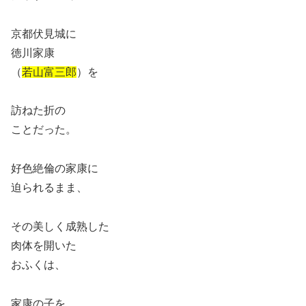
京都伏見城に
徳川家康
（
若山富三郎
）を
訪ねた折の
ことだった。
好色絶倫の家康に
迫られるまま、
その美しく成熟した
肉体を開いた
おふくは、
家康の子を