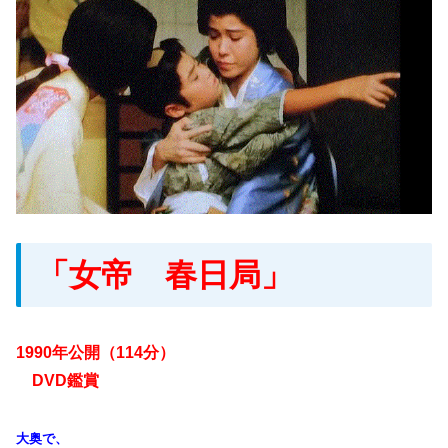
「女帝 春日局」
1990年公開（114分）
DVD鑑賞
大奥で、