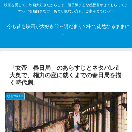
映画を愛して、映画大好きだからこそ！勝手気ままな感想書かせてもらってま
す♡♡映画好きな方、あまり観ない方も、ご参考までに♡♡
今も昔も映画が大好き♡～陽だまりの中で徒然なるままに
～
「女帝 春日局」のあらすじとネタバレ⁈
大奥で、権力の座に就くまでの春日局を描
く時代劇。
映画2021年