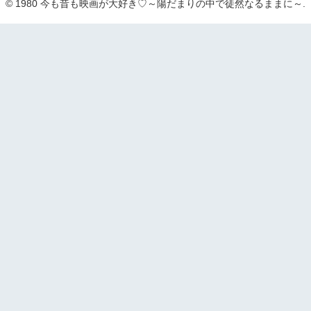
© 1980 今も昔も映画が大好き♡～陽だまりの中で徒然なるままに～.