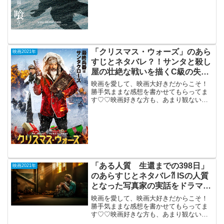
（PG-12）2021年9月17日公開（72分）チ
ープ過ぎて絶対忘れない雪男のダメ映
画。どん...
「クリスマス・ウォーズ」のあら
映画2021年
すじとネタバレ？！サンタと殺し
屋の壮絶な戦いを描くC級の失敗
アクション作。
映画を愛して、映画大好きだからこそ！
勝手気ままな感想を書かせてもらってま
す♡♡映画好きな方も、あまり観ない方
もご参考までに(*´∀｀*)「クリスマス・ウ
ォーズ」（PG-12）2021年10月1日公開
（100分）サンタと殺し屋の壮絶な戦いを
描...
「ある人質 生還までの398日」
映画2021年
のあらすじとネタバレ⁈ ISの人質
となった写真家の実話をドラマ
化。
映画を愛して、映画大好きだからこそ！
勝手気ままな感想を書かせてもらってま
す♡♡映画好きな方も、あまり観ない方
もご参考までに(*´∀｀*)「ある人質生還ま