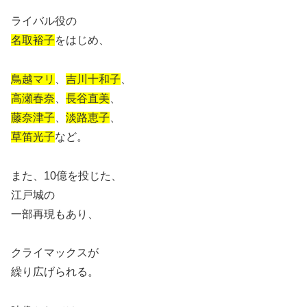
ライバル役の
名取裕子
をはじめ、
鳥越マリ
、
吉川十和子
、
高瀬春奈
、
長谷直美
、
藤奈津子
、
淡路恵子
、
草笛光子
など。
また、10億を投じた、
江戸城の
一部再現もあり、
クライマックスが
繰り広げられる。