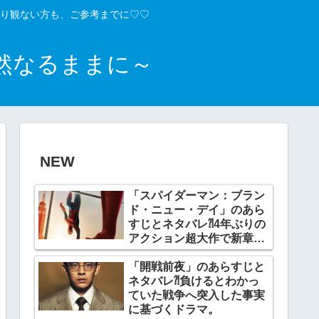
り観ない方も、ご参考までに♡♡
然なるままに～
NEW
「スパイダーマン：ブラン
ド・ニュー・デイ」のあら
すじとネタバレ⁈4年ぶりの
アクション超大作で新章開
幕。
「開戦前夜」のあらすじと
ネタバレ⁈負けるとわかっ
ていた戦争へ突入した事実
に基づくドラマ。