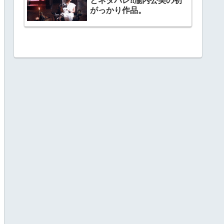
とネタバレ⁈瀧内公美の初
がっかり作品。