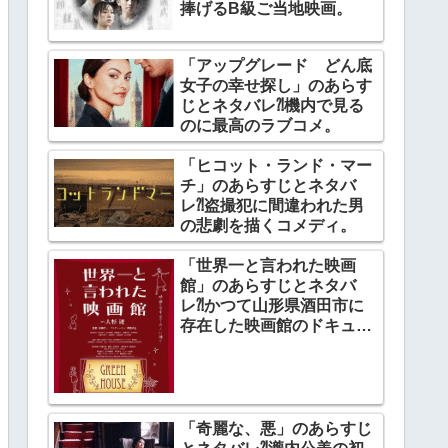
捧げるB級ご当地映画。
「アップグレード どん底
女子の幸せ探し」のあらす
じとネタバレ⁈機内で見る
のに最高のラブコメ。
「ヒコット・ランド・マー
チ」のあらすじとネタバ
レ⁈盗撮犯に間違われた男
の悲劇を描くコメディ。
「世界一と言われた映画
館」のあらすじとネタバ
レ⁈かつて山形県酒田市に
存在した映画館のドキュメ
ンタリー。
「奇麗な、悪」のあらすじ