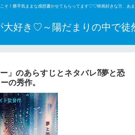
こそ！勝手気ままな感想書かせてもらってます♡♡映画好きな方、あま
が大好き♡～陽だまりの中で徒
ー」のあらすじとネタバレ⁈夢と恐
ーの秀作。