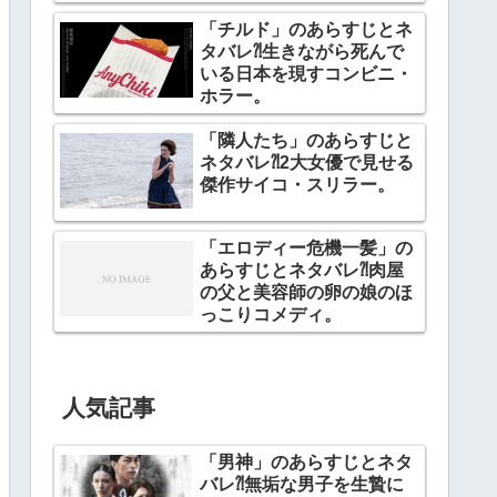
「チルド」のあらすじとネ
タバレ⁈生きながら死んで
いる日本を現すコンビニ・
ホラー。
「隣人たち」のあらすじと
ネタバレ⁈2大女優で見せる
傑作サイコ・スリラー。
「エロディー危機一髪」の
あらすじとネタバレ⁈肉屋
の父と美容師の卵の娘のほ
っこりコメディ。
人気記事
「男神」のあらすじとネタ
バレ⁈無垢な男子を生贄に