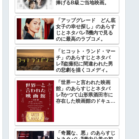
捧げるB級ご当地映画。
「アップグレード どん底
女子の幸せ探し」のあらす
じとネタバレ⁈機内で見る
のに最高のラブコメ。
「ヒコット・ランド・マー
チ」のあらすじとネタバ
レ⁈盗撮犯に間違われた男
の悲劇を描くコメディ。
「世界一と言われた映画
館」のあらすじとネタバ
レ⁈かつて山形県酒田市に
存在した映画館のドキュメ
ンタリー。
「奇麗な、悪」のあらすじ