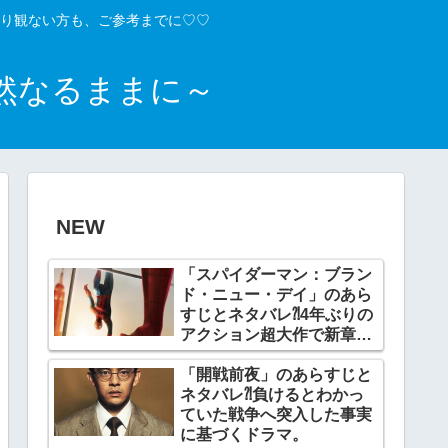
り観ない方も、ご参考までに♡♡
然なるままに～
NEW
「スパイダーマン：ブラン
ド・ニュー・デイ」のあら
すじとネタバレ⁈4年ぶりの
アクション超大作で新章開
幕。
「開戦前夜」のあらすじと
ネタバレ⁈負けるとわかっ
ていた戦争へ突入した事実
に基づくドラマ。