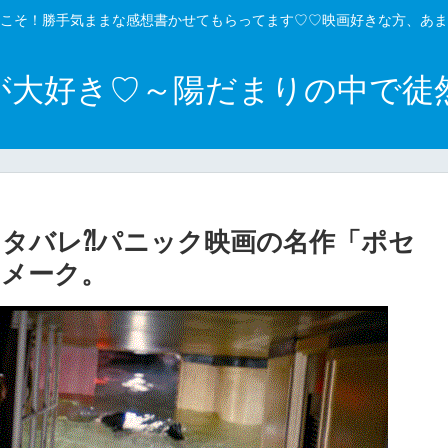
こそ！勝手気ままな感想書かせてもらってます♡♡映画好きな方、あま
が大好き♡～陽だまりの中で徒
タバレ⁈パニック映画の名作「ポセ
リメーク。