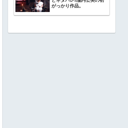
とネタバレ⁈瀧内公美の初
がっかり作品。