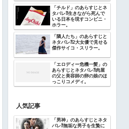
「チルド」のあらすじとネ
タバレ⁈生きながら死んで
いる日本を現すコンビニ・
ホラー。
「隣人たち」のあらすじと
ネタバレ⁈2大女優で見せる
傑作サイコ・スリラー。
「エロディー危機一髪」の
あらすじとネタバレ⁈肉屋
の父と美容師の卵の娘のほ
っこりコメディ。
人気記事
「男神」のあらすじとネタ
バレ⁈無垢な男子を生贄に