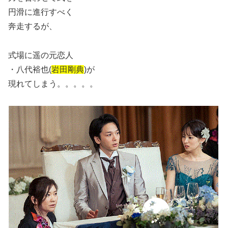
円滑に進行すべく
奔走するが、
式場に遥の元恋人
・八代裕也(
岩田剛典
)が
現れてしまう。。。。。