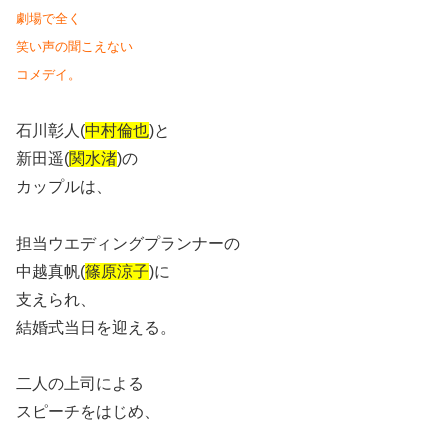
劇場で全く
笑い声の聞こえない
コメデイ。
石川彰人(
中村倫也
)と
新田遥(
関水渚
)の
カップルは、
担当ウエディングプランナーの
中越真帆(
篠原涼子
)に
支えられ、
結婚式当日を迎える。
二人の上司による
スピーチをはじめ、