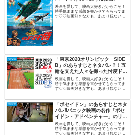
映画を愛して、映画大好きだからこそ！
勝手気ままな感想を書かせてもらってま
す♡♡映画好きな方も、あまり観ない方
もご参考までに(*´∀｀*)「サンダーバード
55/GoGo」（吹き替え版）（英国）2022
年1月7日公開（91分）TV特撮人形劇
「サ...
「東京2020オリンピック SIDE
2022年
B」のあらすじとネタバレ？！五
輪を支えた人々を撮った忖度ドキ
ュメンタリー。
映画を愛して、映画大好きだからこそ！
勝手気ままな感想を書かせてもらってま
す♡♡映画好きな方も、あまり観ない方
もご参考までに(*´∀｀*)「東京2020オリン
ピックSIDE B」2022年6月24日公開
（123分）五輪を支えた人々を撮った忖
「ポセイドン」のあらすじとネタ
2022年
度...
バレ⁈パニック映画の名作「ポセ
イドン・アドベンチャー」のリメ
ーク。
映画を愛して、映画大好きだからこそ！
勝手気ままな感想を書かせてもらってま
す♡♡映画好きな方も、あまり観ない方