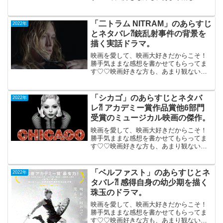
もご参考までに(*´∀｀*)「ポセイドン」
2006年6月3日公開（98分）TV鑑賞72年の
パニック映画の名作「ポセイドン・アド
「二トラム NITRAM」のあらすじ
2022年
ベンチ...
とネタバレ⁈銃乱射事件の背景を
描く実話ドラマ。
映画を愛して、映画大好きだからこそ！
勝手気ままな感想を書かせてもらってま
す♡♡映画好きな方も、あまり観ない方
もご参考までに(*´∀｀*)「二トラム
NITRAM」（豪）2022年3月25日公開
（112分）豪州最大の銃乱射事件に至る過
「シカゴ」のあらすじとネタバ
2022年
程を描...
レ⁈ アカデミー賞作品賞他6部門
受賞のミュージカル映画の傑作。
映画を愛して、映画大好きだからこそ！
勝手気ままな感想を書かせてもらってま
す♡♡映画好きな方も、あまり観ない方
もご参考までに(*´∀｀*)「シカゴ」午前10
時の映画祭2003年4月19日公開（113分）
アカデミー賞作品賞他6部門受賞のミュー
「ベルファスト」のあらすじとネ
2022年
ジ...
タバレ⁈ 感得自身の幼少期を描く
珠玉のドラマ。
映画を愛して、映画大好きだからこそ！
勝手気ままな感想を書かせてもらってま
す♡♡映画好きな方も、あまり観ない方