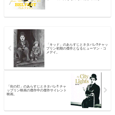
もご参考までに(*´∀｀*)「ベルファスト」
2022年3月25日公開（98分）監督の幼少
期を、子供の視点で映画愛たっぷりに描
く珠玉の...
「キッド」のあらすじとネタバレ⁈チャッ
プリン初期の傑作となるヒューマン・コ
メデイ。
「街の灯」のあらすじとネタバレ⁈ チャ
ップリン映画の傑作中の傑作サイレント
映画。