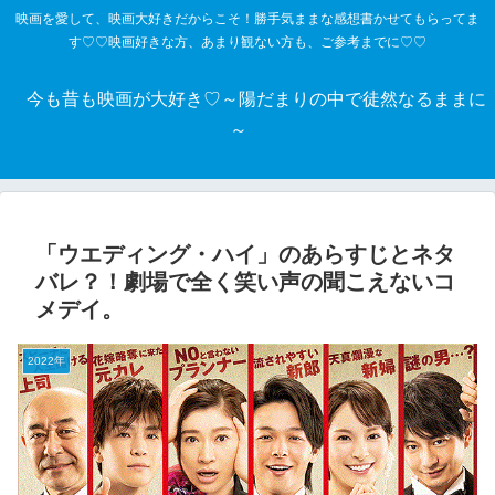
映画を愛して、映画大好きだからこそ！勝手気ままな感想書かせてもらってま
す♡♡映画好きな方、あまり観ない方も、ご参考までに♡♡
今も昔も映画が大好き♡～陽だまりの中で徒然なるままに
～
「ウエディング・ハイ」のあらすじとネタ
バレ？！劇場で全く笑い声の聞こえないコ
メデイ。
2022年