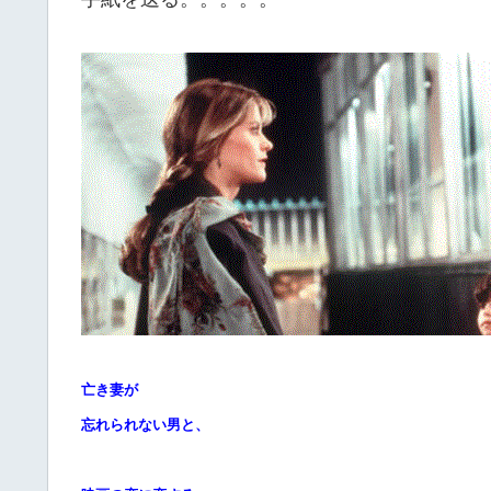
亡き妻が
忘れられない男と、