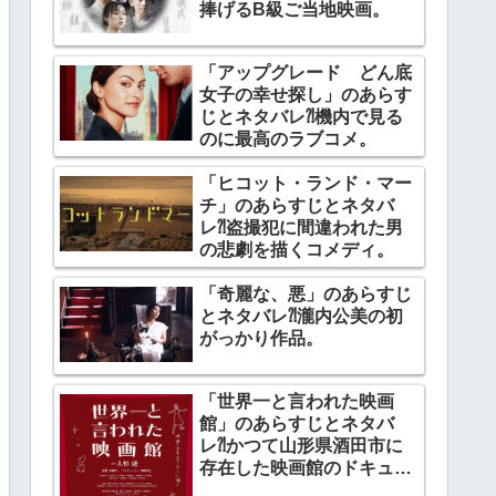
捧げるB級ご当地映画。
「アップグレード どん底
女子の幸せ探し」のあらす
じとネタバレ⁈機内で見る
のに最高のラブコメ。
「ヒコット・ランド・マー
チ」のあらすじとネタバ
レ⁈盗撮犯に間違われた男
の悲劇を描くコメディ。
「奇麗な、悪」のあらすじ
とネタバレ⁈瀧内公美の初
がっかり作品。
「世界一と言われた映画
館」のあらすじとネタバ
レ⁈かつて山形県酒田市に
存在した映画館のドキュメ
ンタリー。