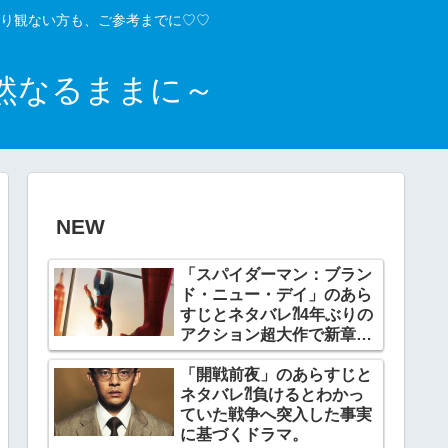
り観ない方も、ご参考までに♡♡
然なるままに～
NEW
「スパイダーマン：ブラン
ド・ニュー・デイ」のあら
すじとネタバレ⁈4年ぶりの
アクション超大作で新章開
幕。
「開戦前夜」のあらすじと
ネタバレ⁈負けるとわかっ
ていた戦争へ突入した事実
に基づくドラマ。