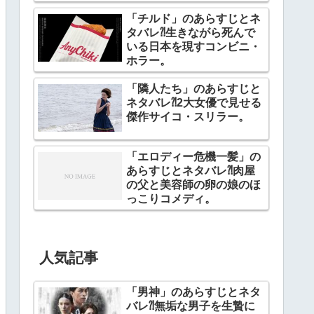
「チルド」のあらすじとネ
タバレ⁈生きながら死んで
いる日本を現すコンビニ・
ホラー。
「隣人たち」のあらすじと
ネタバレ⁈2大女優で見せる
傑作サイコ・スリラー。
「エロディー危機一髪」の
あらすじとネタバレ⁈肉屋
の父と美容師の卵の娘のほ
っこりコメディ。
人気記事
「男神」のあらすじとネタ
バレ⁈無垢な男子を生贄に