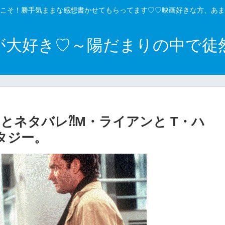
こそ！勝手気ままな感想書かせてもらってます♡♡映画好きな方、あま
が大好き♡～陽だまりの中で徒
とネタバレ⁈M・ライアンと T・ハ
タジー。