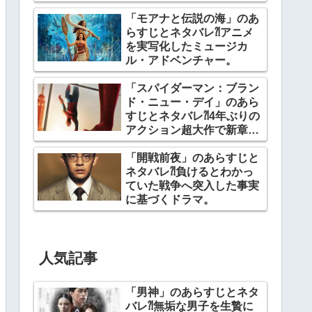
「モアナと伝説の海」のあ
らすじとネタバレ⁈アニメ
を実写化したミュージカ
ル・アドベンチャー。
「スパイダーマン：ブラン
ド・ニュー・デイ」のあら
すじとネタバレ⁈4年ぶりの
アクション超大作で新章開
幕。
「開戦前夜」のあらすじと
ネタバレ⁈負けるとわかっ
ていた戦争へ突入した事実
に基づくドラマ。
人気記事
「男神」のあらすじとネタ
バレ⁈無垢な男子を生贄に