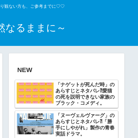
り観ない方も、ご参考までに♡♡
然なるままに～
NEW
「ナゲットが死んだ時」の
あらすじとネタバレ⁈愛猫
の死を説明できない家族の
ブラック・コメディ。
「ヌーヴェルヴァーグ」の
あらすじとネタバレ⁈「勝
手にしやがれ」製作の青春
実話ドラマ。