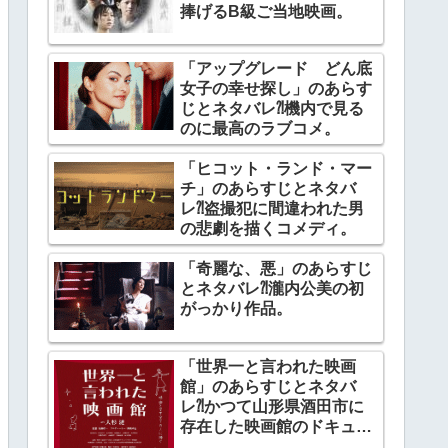
捧げるB級ご当地映画。
「アップグレード どん底
女子の幸せ探し」のあらす
じとネタバレ⁈機内で見る
のに最高のラブコメ。
「ヒコット・ランド・マー
チ」のあらすじとネタバ
レ⁈盗撮犯に間違われた男
の悲劇を描くコメディ。
「奇麗な、悪」のあらすじ
とネタバレ⁈瀧内公美の初
がっかり作品。
「世界一と言われた映画
館」のあらすじとネタバ
レ⁈かつて山形県酒田市に
存在した映画館のドキュメ
ンタリー。