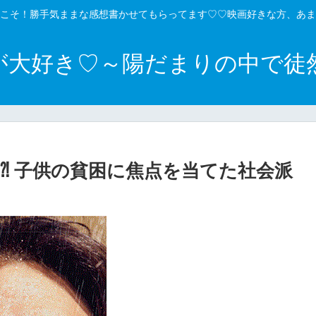
こそ！勝手気ままな感想書かせてもらってます♡♡映画好きな方、あま
が大好き♡～陽だまりの中で徒
⁈ 子供の貧困に焦点を当てた社会派