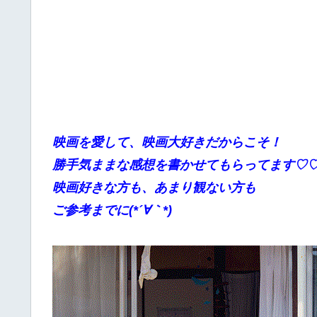
映画を愛して、映画大好きだからこそ！
勝手
気ままな感想を書かせてもらってます♡
映画好きな方も、あまり観ない方も
ご参考までに(*´∀｀*)