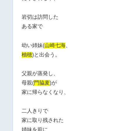
岩切は訪問した
ある家で
幼い姉妹(
山崎七海
、
柚穂
)と出会う。
父親が蒸発し、
母親(
門脇麦
)が
家に帰らなくなり、
二人きりで
家に取り残された
姉妹を前に