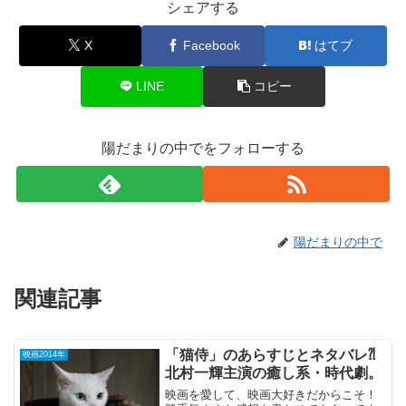
シェアする
X
Facebook
はてブ
LINE
コピー
陽だまりの中でをフォローする
陽だまりの中で
関連記事
「猫侍」のあらすじとネタバレ⁈
映画2014年
北村一輝主演の癒し系・時代劇。
映画を愛して、映画大好きだからこそ！