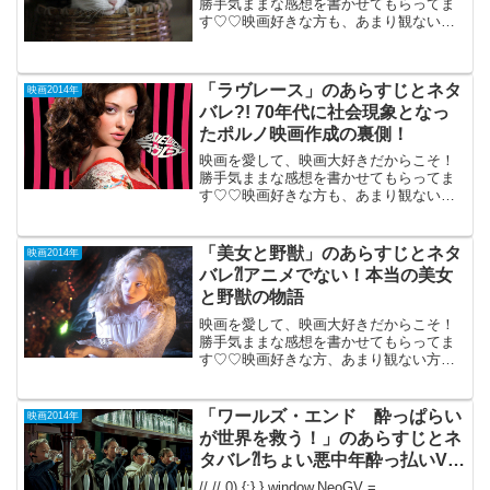
勝手気ままな感想を書かせてもらってま
す♡♡映画好きな方も、あまり観ない方
もご参考までに(*´∀｀*)「猫侍」2014年3
月1日公開（100分）目力の強い北村一輝
主演の癒し系、時代劇。猫好きと犬好き
「ラヴレース」のあらすじとネタ
の対立す...
映画2014年
バレ?! 70年代に社会現象となっ
たポルノ映画作成の裏側！
映画を愛して、映画大好きだからこそ！
勝手気ままな感想を書かせてもらってま
す♡♡映画好きな方も、あまり観ない方
もご参考までに(*´∀｀*) 「ラヴレース」
（R-18)2014年3月1日公開（93分）70
年代に社会現象となったポル...
「美女と野獣」のあらすじとネタ
映画2014年
バレ⁈アニメでない！本当の美女
と野獣の物語
映画を愛して、映画大好きだからこそ！
勝手気ままな感想を書かせてもらってま
す♡♡映画好きな方、あまり観ない方
も、ご参考までに(*´∀｀*) 「美女と野
獣」 （フランス）2014年11月1日
公開（113分）Disneyのアニメではありま
「ワールズ・エンド 酔っぱらい
映画2014年
せん...
が世界を救う！」のあらすじとネ
タバレ⁈ちょい悪中年酔っ払いVS
エイリアン。
// // 0) {;} } window.NeoGV =