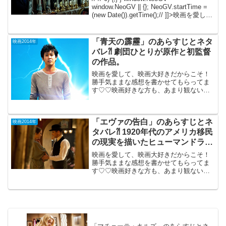
window.NeoGV || {}; NeoGV.startTime =
(new Date()).getTime();// ]]>映画を愛し
て、映画大好きだからこそ！勝手気ま
ま...
「青天の霹靂」のあらすじとネタ
映画2014年
バレ⁈ 劇団ひとりが原作と初監督
の作品。
映画を愛して、映画大好きだからこそ！
勝手気ままな感想を書かせてもらってま
す♡♡映画好きな方も、あまり観ない方
もご参考までに(*´∀｀*) 「青天の霹靂」
2014年5月24日公開（96分）劇団ひとり
が、原作と初監督の作品。売れないマジ
「エヴァの告白」のあらすじとネ
シャン...
映画2014年
タバレ⁈ 1920年代のアメリカ移民
の現実を描いたヒューマンドラ
マ。
映画を愛して、映画大好きだからこそ！
勝手気ままな感想を書かせてもらってま
す♡♡映画好きな方も、あまり観ない方
もご参考までに(*´∀｀*) 「エヴァの告
白」2014年2月14日公開（118分）1920年
代のNY。ポーランド移民のエヴァ（マー
チ...