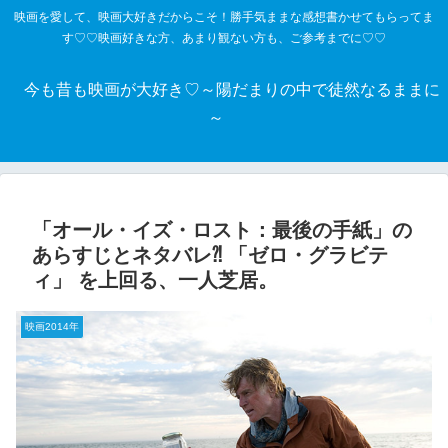
映画を愛して、映画大好きだからこそ！勝手気ままな感想書かせてもらってま
す♡♡映画好きな方、あまり観ない方も、ご参考までに♡♡
今も昔も映画が大好き♡～陽だまりの中で徒然なるままに
～
「オール・イズ・ロスト：最後の手紙」の
あらすじとネタバレ⁈ 「ゼロ・グラビテ
ィ」 を上回る、一人芝居。
映画2014年