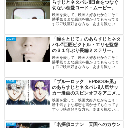
らすじとネタバレ⁈日台をつなぐ
切ない恋愛ロード・ムービー。
映画を愛して、映画大好きだからこそ！
勝手気ままな感想を書かせてもらってま
す♡♡映画好きな方も、あまり観ない方
もご参考までに(*´∀｀*)「青春18×2 君へ
と続く道」 日台合作2024年5月3日
公開（123分）日台をつなぐ切ない恋愛ロ
「瞳をとじて」のあらすじとネタ
2024年
ー...
バレ⁈巨匠ビクトル・エリセ監督
の３１年ぶり長編ミステリー。
映画を愛して、映画大好きだからこそ！
勝手気ままな感想を書かせてもらってま
す♡♡映画好きな方も、あまり観ない方
もご参考までに(*´∀｀*)「瞳をとじ
て」 （スペイン）2024年2月9日公開
（169分）巨匠ビクトル・エリセ監督の３
「ブルーロック EPISODE凪」
2024年
１年ぶりとな...
のあらすじとネタバレ⁈人気サッ
カー漫画のスピンオフをアニメ
化。
映画を愛して、映画大好きだからこそ！
勝手気ままな感想を書かせてもらってま
す♡♡映画好きな方も、あまり観ない方
もご参考までに(*´∀｀*)「ブルーロック
EPISODE凪」2024年4月19日公開（91
分）人気サッカー漫画のスピンオフをア
「名探偵コナン 天国へのカウン
2024年
ニメ化...