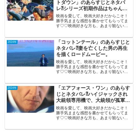
トダウン」のあらすじとネタバ
レ⁈シリーズ初期作品はちゃんと
名探偵。
映画を愛して、映画大好きだからこそ！
勝手気ままな感想を書かせてもらってま
す♡♡映画好きな方も、あまり観ない方
も画ご参考までに(*´∀｀*)「名探偵コナン
天国へのカウントダウン」2001年４月21
日公開（100分）TV鑑賞（日本語吹き替
「コットンテール」のあらすじと
2024年
え版）...
ネタバレ⁈妻を亡くした男の再生
を描くロードムービー。
映画を愛して、映画大好きだからこそ！
勝手気ままな感想を書かせてもらってま
す♡♡映画好きな方も、あまり観ない方
もご参考までに(*´∀｀*)「コットンテー
ル」 （日英合作）2024年3月1日公開
（94分）妻を亡くした男の再生を描くロ
「エアフォース・ワン」のあらす
2024年
ードムービ...
じとネタバレ⁈ハイジャックされ
大統領専用機で、大統領が孤軍奮
闘する一級作品。
映画を愛して、映画大好きだからこそ！
勝手気ままな感想を書かせてもらってま
す♡♡映画好きな方も、あまり観ない方
も画ご参考までに(*´∀｀*)「エアフォー
ス・ワン」1997年11月29日公開（125
分）（日本語吹き替え版）TV鑑賞ハイジ
ャックさ...