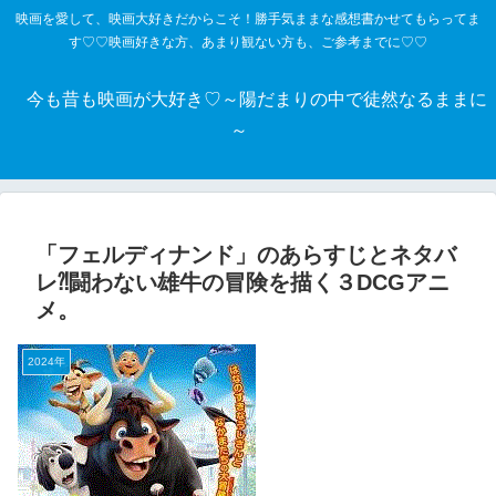
映画を愛して、映画大好きだからこそ！勝手気ままな感想書かせてもらってま
す♡♡映画好きな方、あまり観ない方も、ご参考までに♡♡
今も昔も映画が大好き♡～陽だまりの中で徒然なるままに
～
「フェルディナンド」のあらすじとネタバ
レ⁈闘わない雄牛の冒険を描く３DCGアニ
メ。
2024年