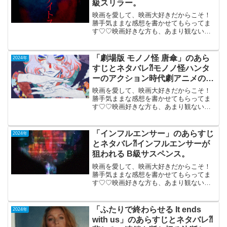
級スリラー。
映画を愛して、映画大好きだからこそ！
勝手気ままな感想を書かせてもらってま
す♡♡映画好きな方も、あまり観ない方
もご参考までに(*´∀｀*)「ナイトスイム」
2024年6月7日公開（98分）アメリカ版事
故物件のB級スリラー。難病に侵され早期
「劇場版 モノノ怪 唐傘」のあら
2024年
引退を...
すじとネタバレ⁈モノノ怪ハンタ
ーのアクション時代劇アニメの傑
作。
映画を愛して、映画大好きだからこそ！
勝手気ままな感想を書かせてもらってま
す♡♡映画好きな方も、あまり観ない方
もご参考までに(*´∀｀*)「劇場版 モノノ
怪 唐傘」2024年7月26日公開（89分）
モノノ怪ハンターのアクション時代劇ア
「インフルエンサー」のあらすじ
2024年
ニメの傑...
とネタバレ⁈インフルエンサーが
狙われる B級サスペンス。
映画を愛して、映画大好きだからこそ！
勝手気ままな感想を書かせてもらってま
す♡♡映画好きな方も、あまり観ない方
もご参考までに(*´∀｀*)「インフルエンサ
ー」（原題）（日本未公開）機内鑑賞
2021年（25分）インフルエンサーが狙わ
「ふたりで終わらせる It ends
2024年
れるB級サス...
with us」のあらすじとネタバレ⁈