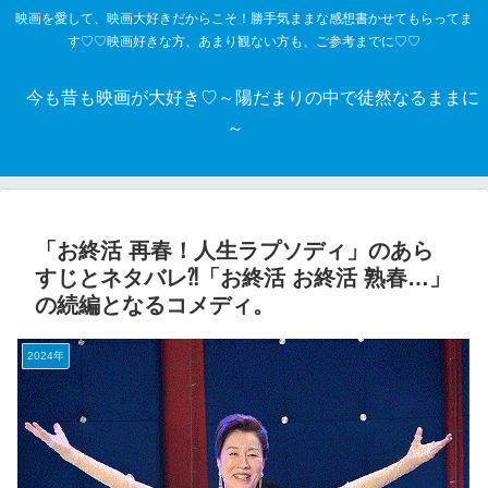
映画を愛して、映画大好きだからこそ！勝手気ままな感想書かせてもらってま
す♡♡映画好きな方、あまり観ない方も、ご参考までに♡♡
今も昔も映画が大好き♡～陽だまりの中で徒然なるままに
～
「お終活 再春！人生ラプソディ」のあら
すじとネタバレ⁈「お終活 お終活 熟春…」
の続編となるコメディ。
2024年