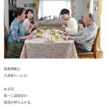
順風満帆な
大原家だったが、
ある日、
真一に認知症の
疑惑が持ち上がる。