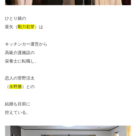
ひとり娘の
亜矢（
剛力彩芽
）は
キッチンカー運営から
高級介護施設の
栄養士に転職し、
恋人の菅野涼太
（
水野勝
）との
結婚も目前に
控えている。