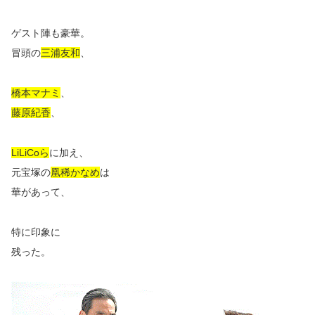
ゲスト陣も豪華。
冒頭の
三浦友和
、
橋本マナミ
、
藤原紀香
、
LiLiCoら
に加え、
元宝塚の
凰稀かなめ
は
華があって、
特に印象に
残った。