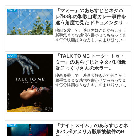
「マミー」のあらすじとネタバ
2024年
レ⁈98年の和歌山毒カレー事件を
違う角度で見たドキュメンタリ
ー。
映画を愛して、映画大好きだからこそ！
勝手気ままな感想を書かせてもらってま
す♡♡映画好きな方も、あまり観ない方
もご参考までに(*´∀｀*)「マミー」2024年
8月3日公開（119分）98年の和歌山毒カ
レー事件を違う角度で見たドキュメンタ
「TALK TO ME トーク・トゥ・
2024年
リー。...
ミー」のあらすじとネタバレ⁈豪
版こっくりさんのホラー。
映画を愛して、映画大好きだからこそ！
勝手気ままな感想を書かせてもらってま
す♡♡映画好きな方も、あまり観ない方
もご参考までに(*´∀｀*)「TALK TO MEト
ーク・トゥ・ミー」（オーストラリア）
PG-122023年12月22日公開（95分...
「ナイトスイム」のあらすじとネ
2024年
タバレ⁈アメリカ版事故物件のB