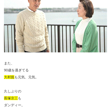
また、
90歳を過ぎてる
大村崑
も元気、元気。
久しぶりの
長塚京三
も
ダンディー。