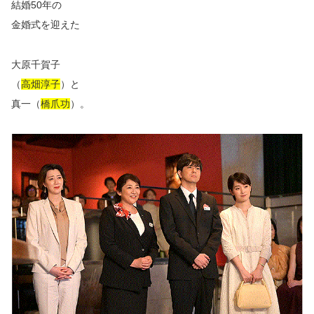
結婚50年の
金婚式を迎えた
大原千賀子
（
高畑淳子
）と
真一（
橋爪功
）。