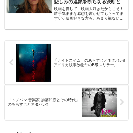
悲しみの連鎖を断ち切る決断と勇
気の映画。
映画を愛して、映画大好きだからこそ！
勝手気ままな感想を書かせてもらってま
す♡♡映画好きな方も、あまり観ない方
も画ご参考までに(*´∀｀*)「ふたりで終わ
らせる It ends with us」2024年11月
22日公開（130分）悲しみ...
「ナイトスイム」のあらすじとネタバレ⁈
アメリカ版事故物件のB級スリラー。
「トノバン 音楽家 加藤和彦とその時代」
のあらすじとネタバレ⁈