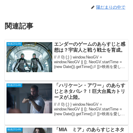
陽だまりの中で
関連記事
エンダーのゲームのあらすじと感
映画2014年
想は？宇宙人と戦う戦士を育成。
// // 0) {;} } window.NeoGV =
window.NeoGV || {}; NeoGV.startTime =
(new Date()).getTime();// ]]>映画を愛し
て、映画大好きだからこそ！勝手気ま
ま...
「ハリケーン・アワー」のあらす
映画2014年
じとネタバレ？！巨大台風カトリ
ーヌが上陸。
// // 0) {;} } window.NeoGV =
window.NeoGV || {}; NeoGV.startTime =
(new Date()).getTime();// ]]>映画を愛し
て、映画大好きだからこそ！勝手気ま
ま...
「MIA ミア」のあらすじとネタ
映画2014年