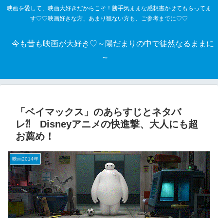
映画を愛して、映画大好きだからこそ！勝手気ままな感想書かせてもらってま
す♡♡映画好きな方、あまり観ない方も、ご参考までに♡♡
今も昔も映画が大好き♡～陽だまりの中で徒然なるままに
～
「ベイマックス」のあらすじとネタバ
レ⁈ Disneyアニメの快進撃、大人にも超
お薦め！
映画2014年