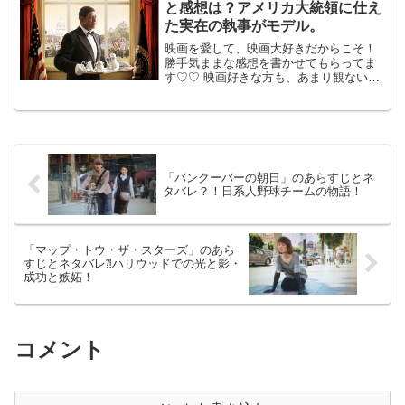
と感想は？アメリカ大統領に仕え
た実在の執事がモデル。
映画を愛して、映画大好きだからこそ！
勝手気ままな感想を書かせてもらってま
す♡♡ 映画好きな方も、あまり観ない方
も ご参考までに(*´∀｀*) 「大統領の執事
の涙」 2014年2月15日公開（132分） ア
メリカ大統領7人に仕えた実在の執事が...
「バンクーバーの朝日」のあらすじとネ
タバレ？！日系人野球チームの物語！
「マップ・トウ・ザ・スターズ」のあら
すじとネタバレ⁈ハリウッドでの光と影・
成功と嫉妬！
コメント