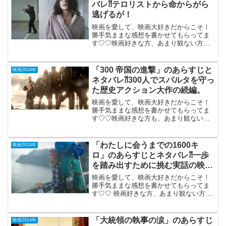
バレ⁈テロリストから命からがら
逃げるが！
映画を愛して、映画大好きだからこそ！
勝手気ままな感想を書かせてもらってま
す♡♡映画好きな方、あまり観ない方
も、ご参考までに(*´∀｀*) 「MIA ミ
ア」 2014年2月1日公開（108分） 英国
Oxford大学に通うミアは、突然テロリス
「300 帝国の進撃」のあらすじと
映画2014年
ト...
ネタバレ⁈300人でスパルタを守っ
た歴史アクション大作の続編。
映画を愛して、映画大好きだからこそ！
勝手気ままな感想を書かせてもらってま
す♡♡映画好きな方も、あまり観ない方
もご参考までに(*´∀｀*) 「300 帝国の進
撃」 （R-15)2014年6月20日公開
（103分）前作「３００」で衝撃の映像...
「わたしに会うまでの1600キ
映画2014年
ロ」のあらすじとネタバレ⁈一歩
を踏み出すために挑む実話の映画
化。
映画を愛して、映画大好きだからこそ！
勝手気ままな感想を書かせてもらってま
す♡♡ 映画好きな方、あまり観ない方
も、ご参考までに(*´∀｀*) 「わたしに会う
までの1600キロ」 2014年12月5日公開
（120分）身も心もボロボロになっ...
「大統領の執事の涙」のあらすじ
映画2014年