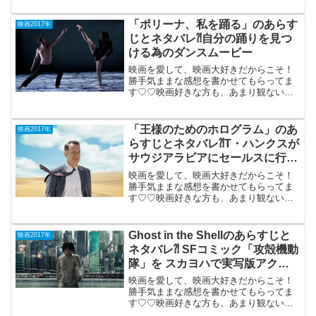
アニマルズ」 （PG-12）2017年11
月3日公開（116分）トム・フォードの監
「ポリーナ、私を踊る」のあらす
映画2017年
督...
じとネタバレ⁈自分の踊りを見つ
ける為のダンスムービー
映画を愛して、映画大好きだからこそ！
勝手気ままな感想を書かせてもらってま
す♡♡映画好きな方も、あまり観ない方
もご参考までに(*´∀｀*) 「ポリ―ナ、私を
踊る」 （仏）PG-12// // // // // <img
height...
「王様のためのホログラム」のあ
映画2017年
らすじとネタバレ⁈T・ハンクスが
サウジアラビアにセールスに行く
コメディ。
映画を愛して、映画大好きだからこそ！
勝手気ままな感想を書かせてもらってま
す♡♡映画好きな方も、あまり観ない方
もご参考までに(*´∀｀*) 「王様のための
ホログラム」2017年2月10日公開（98
分）トム・ハンクスが、 ３Ｄホログラム
Ghost in the Shellのあらすじと
映画2017年
を売る ...
ネタバレ⁈ SFコミック「攻殻機動
隊」を スカヨハで実写版アクシ
ョンに。
映画を愛して、映画大好きだからこそ！
勝手気ままな感想を書かせてもらってま
す♡♡映画好きな方も、あまり観ない方
もご参考までに(*´∀｀*) 「Ghost in the