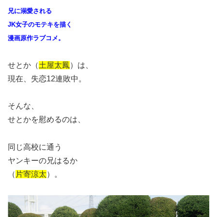
兄に溺愛される
JK女子のモテキを描く
漫画原作ラブコメ。
せとか（
土屋太鳳
）は、
現在、失恋12連敗中。
そんな、
せとかを慰めるのは、
同じ高校に通う
ヤンキーの兄はるか
（
片寄涼太
）。