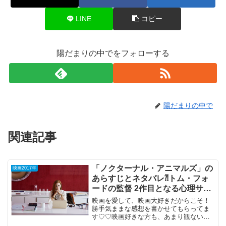
LINE
コピー
陽だまりの中でをフォローする
陽だまりの中で
関連記事
「ノクターナル・アニマルズ」の
映画2017年
あらすじとネタバレ⁈トム・フォ
ードの監督 2作目となる心理サス
ペンス。
映画を愛して、映画大好きだからこそ！
勝手気ままな感想を書かせてもらってま
す♡♡映画好きな方も、あまり観ない方
もご参考までに(*´∀｀*)「ノクターナル・