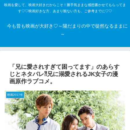
映画を愛して、映画大好きだからこそ！勝手気ままな感想書かせてもらってま
す♡♡映画好きな方、あまり観ない方も、ご参考までに♡♡
今も昔も映画が大好き♡～陽だまりの中で徒然なるままに
～
「兄に愛されすぎて困ってます」のあらす
じとネタバレ⁈兄に溺愛されるJK女子の漫
画原作ラブコメ。
映画2017年