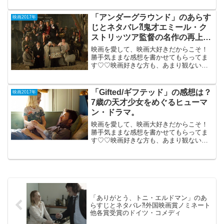
Shell」2017年4月7日公開（107分）日本
のSFコミック「攻殻機動...
「アンダーグラウンド」のあらす
映画2017年
じとネタバレ⁈鬼才エミール・ク
ストリッツア監督の名作の再上
映。
映画を愛して、映画大好きだからこそ！
勝手気ままな感想を書かせてもらってま
す♡♡映画好きな方も、あまり観ない方
もご参考までに(*´∀｀*)「アンダーグラウ
ンド」 1995年作品(171分）（仏独
ハンガリー、ユーゴ、ブルガリア合作）
「Gifted/ギフテッド」の感想は？
映画2017年
ユーゴス...
7歳の天才少女をめぐるヒューマ
ン・ドラマ。
映画を愛して、映画大好きだからこそ！
勝手気ままな感想を書かせてもらってま
す♡♡映画好きな方も、あまり観ない方
もご参考までに(*´∀｀*) 「Gifted/ギフテッ
ド」 2017年11月23日(101分）7歳の
天才少女をめぐるヒューマン・ド...
「ありがとう、トニ・エルドマン」のあ
らすじとネタバレ⁈外国映画賞ノミネート
他各賞受賞のドイツ・コメディ