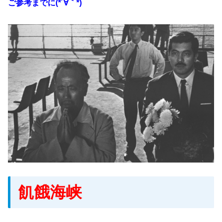
ご参考までに(*´∀｀*)
飢餓海峡