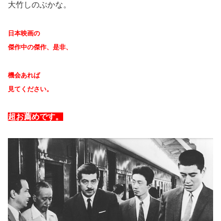
大竹しのぶかな。
日本映画の
傑作中の傑作、是非、
機会あれば
見てください。
超お薦めです。