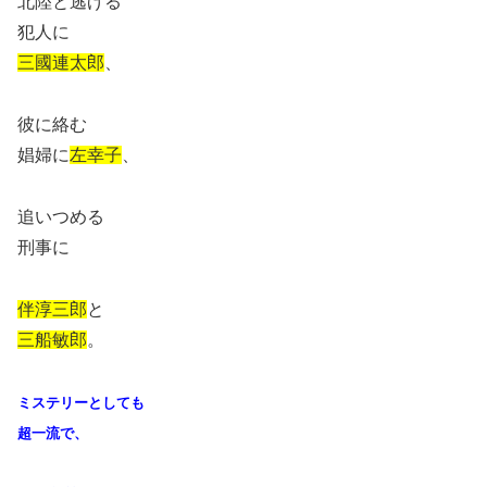
北陸と逃げる
犯人に
三國連太郎
、
彼に絡む
娼婦に
左幸子
、
追いつめる
刑事に
伴淳三郎
と
三船敏郎
。
ミステリーとしても
超一流で、