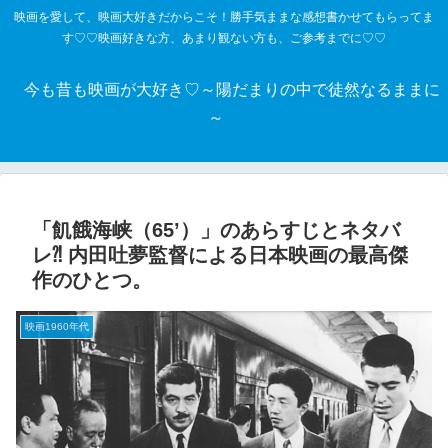
映画を愛して、映画大好きだからこそ！勝手気ままな感想書かせてもらってま
す♡♡映画好きな方、あまり観ない方も、ご参考までに♡♡
今も昔も映画が大好き♡～陽だまりの中で徒然なるままに
～
「飢餓海峡（65’）」のあらすじとネタバ
レ⁈ 内田吐夢監督による日本映画の最高傑
作のひとつ。
映画1960年代