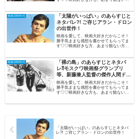
もご参考までに(*´∀｀*) 「マイ・フェ
ア・レディ」４Kデジタル版（午前10時
の映画祭）1964年12月1日公開（173分）
「太陽がいっぱい」のあらすじと
映画1960年代
ミュー...
ネタバレ?! ご存じアラン・ドロン
の出世作！
映画を愛して、映画大好きだからこそ！
勝手気ままな感想を書かせてもらってま
す♡♡映画好きな方、あまり観ない方
も、ご参考までに(*´∀｀*) 「太陽がいっ
ぱい」（仏、1960年制作） 2013年7月
20日公開（118分）ご存じアラン・ドロン
「裸の島」のあらすじとネタバ
映画1960年代
の出...
レ⁈モスクワ映画祭グランプリ
等、新藤兼人監督の傑作人間ドラ
マ。
映画を愛して、映画大好きだからこそ！
勝手気ままな感想を書かせてもらってま
す♡♡映画好きな方も、あまり観ない方
もご参考までに(*´∀｀*)「裸の島」1960年
公開（112分９８分）（水）午前10時の映
画祭）モスクワ映画祭グランプリ等、新
藤兼人...
「太陽がいっぱい」のあらすじとネタバ
レ?! ご存じアラン・ドロンの出世作！