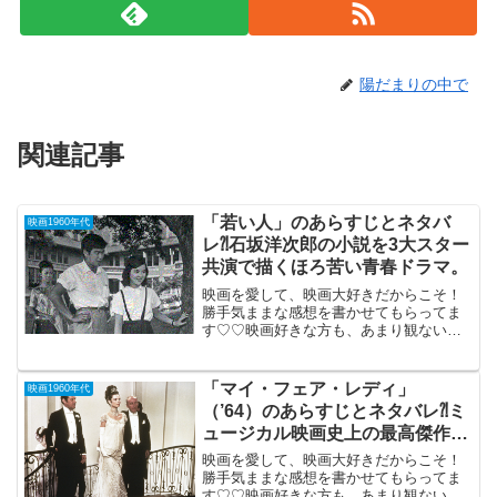
陽だまりの中で
関連記事
「若い人」のあらすじとネタバ
映画1960年代
レ⁈石坂洋次郎の小説を3大スター
共演で描くほろ苦い青春ドラマ。
映画を愛して、映画大好きだからこそ！
勝手気ままな感想を書かせてもらってま
す♡♡映画好きな方も、あまり観ない方
もご参考までに(*´∀｀*)「若い人」1962年
10月6日公開（90分）TV放映石坂洋次郎
の長編小説を3大スター共演で描くほろ苦
「マイ・フェア・レディ」
映画1960年代
い青...
（’64）のあらすじとネタバレ⁈ミ
ュージカル映画史上の最高傑作の
一つ。
映画を愛して、映画大好きだからこそ！
勝手気ままな感想を書かせてもらってま
す♡♡映画好きな方も、あまり観ない方