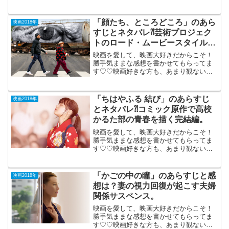
もご参考までに(*´∀｀*)「孤狼の血」（R-
15）2018年5月12日公開（126分）警察と
暴力団のバトルを描く、興奮のバイオレ
「顔たち、ところどころ」のあら
映画2018年
ン...
すじとネタバレ⁈芸術プロジェク
トのロード・ムービースタイル・
ドキュメンタリー。
映画を愛して、映画大好きだからこそ！
勝手気ままな感想を書かせてもらってま
す♡♡映画好きな方も、あまり観ない方
もご参考までに(*´∀｀*)「顔たち、ところ
どころ」 (フランス) 2018年9月15日
(89分)大きな顔写真を撮る芸術プロジェ
「ちはやふる 結び」のあらすじ
映画2018年
ク...
とネタバレ⁈コミック原作で高校
かるた部の青春を描く完結編。
映画を愛して、映画大好きだからこそ！
勝手気ままな感想を書かせてもらってま
す♡♡映画好きな方も、あまり観ない方
もご参考までに(*´∀｀*)「ちはやふる：結
び」2018年3月17日公開（128分）コミッ
ク原作で高校かるた部の青春を描く完結
「かごの中の瞳」のあらすじと感
映画2018年
編。前...
想は？妻の視力回復が起こす夫婦
関係サスペンス。
映画を愛して、映画大好きだからこそ！
勝手気ままな感想を書かせてもらってま
す♡♡映画好きな方も、あまり観ない方