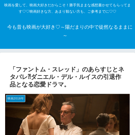
映画を愛して、映画大好きだからこそ！勝手気ままな感想書かせてもらってま
す♡♡映画好きな方、あまり観ない方も、ご参考までに♡♡
今も昔も映画が大好き♡～陽だまりの中で徒然なるままに
～
「ファントム・スレッド」のあらすじとネ
タバレ⁈ダニエル・デル・ルイスの引退作
品となる恋愛ドラマ。
映画2018年