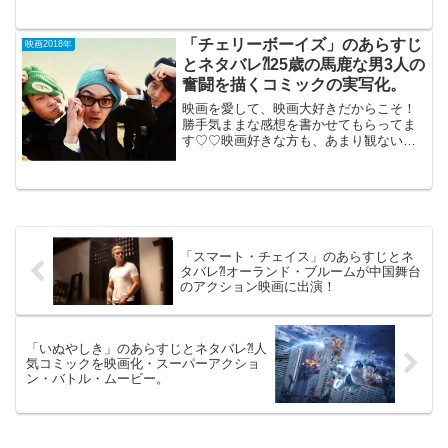
もご参考までに(*´∀｀*)「かごの中の
瞳」 （R-15）2018年9月28日公開
（109分）妻の視力が回復することによっ
「チェリーボーイズ」のあらすじ
映画2018年
て起こ...
とネタバレ⁈25歳の馬鹿な男3人の
奮闘を描くコミックの実写化。
映画を愛して、映画大好きだからこそ！
勝手気ままな感想を書かせてもらってま
す♡♡映画好きな方も、あまり観ない方
もご参考までに(*´∀｀*) 「チェリーボー
イズ」 R-152018年2月17日公
開（113分）25歳の馬鹿な男3人の 奮闘...
「スマート・チェイス」のあらすじとネ
タバレ⁈オーランド・ブルームが中国舞台
のアクション映画に出演！
「いぬやしき」のあらすじとネタバレ⁈人
気コミックを映画化・スーパーアクショ
ン・バトル・ムービー。