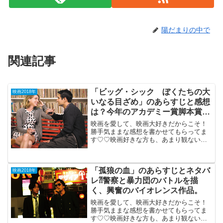
陽だまりの中で
関連記事
「ビッグ・シック ぼくたちの大
映画2018年
いなる目ざめ」のあらすじと感想
は？今年のアカデミー賞脚本賞ノ
ミネートの実話ラブコメ。
映画を愛して、映画大好きだからこそ！
勝手気ままな感想を書かせてもらってま
す♡♡映画好きな方も、あまり観ない方
もご参考までに(*´∀｀*)「ビッグ・シッ
ク ぼくたちの大いなる目ざ
め」2018年2月23日公開（120分）今年の
「孤狼の血」のあらすじとネタバ
映画2018年
アカデミー...
レ⁈警察と暴力団のバトルを描
く、興奮のバイオレンス作品。
映画を愛して、映画大好きだからこそ！
勝手気ままな感想を書かせてもらってま
す♡♡映画好きな方も、あまり観ない方