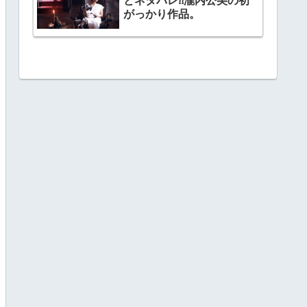
とネタバレ⁈瀧内公美の初
がっかり作品。