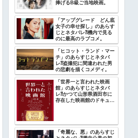
捧げるB級ご当地映画。
「アップグレード どん底
女子の幸せ探し」のあらす
じとネタバレ⁈機内で見る
のに最高のラブコメ。
「ヒコット・ランド・マー
チ」のあらすじとネタバ
レ⁈盗撮犯に間違われた男
の悲劇を描くコメディ。
「世界一と言われた映画
館」のあらすじとネタバ
レ⁈かつて山形県酒田市に
存在した映画館のドキュメ
ンタリー。
「奇麗な、悪」のあらすじ