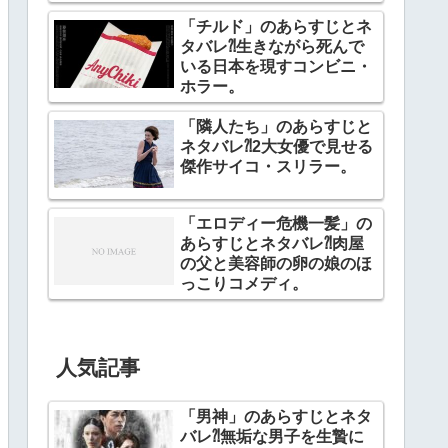
「チルド」のあらすじとネ
タバレ⁈生きながら死んで
いる日本を現すコンビニ・
ホラー。
「隣人たち」のあらすじと
ネタバレ⁈2大女優で見せる
傑作サイコ・スリラー。
「エロディー危機一髪」の
あらすじとネタバレ⁈肉屋
の父と美容師の卵の娘のほ
っこりコメディ。
人気記事
「男神」のあらすじとネタ
バレ⁈無垢な男子を生贄に