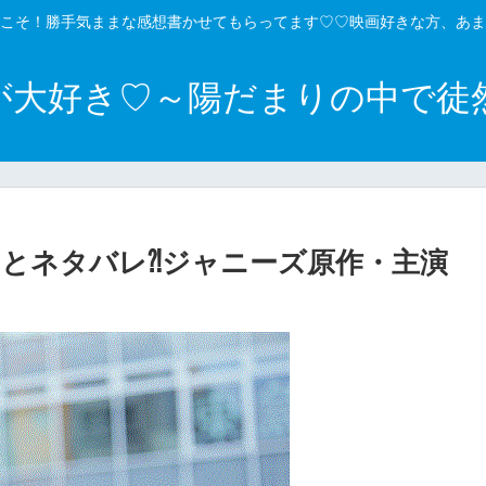
こそ！勝手気ままな感想書かせてもらってます♡♡映画好きな方、あま
が大好き♡～陽だまりの中で徒
とネタバレ⁈ジャニーズ原作・主演