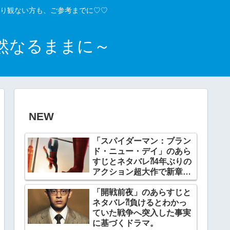
り観ない方も、ご参考までに♡♡
然なるままに～
NEW
「スパイダーマン：ブラン
ド・ニュー・デイ」のあら
すじとネタバレ⁈4年ぶりの
アクション超大作で新章開
幕。
「開戦前夜」のあらすじと
ネタバレ⁈負けるとわかっ
ていた戦争へ突入した事実
に基づくドラマ。