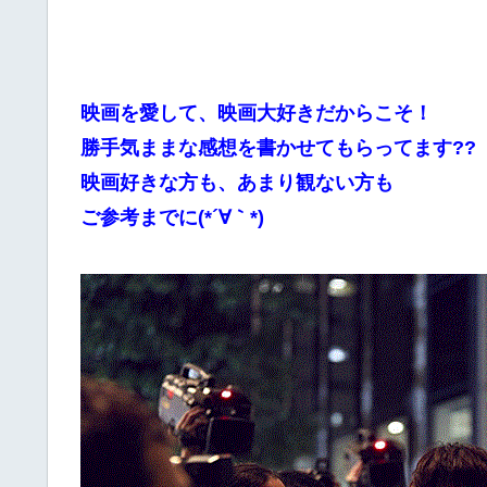
映画を愛して、映画大好きだからこそ！
勝手気ままな感想を書かせてもらってます??
映画好きな方も、あまり観ない方も
ご参考までに(*´∀｀*)