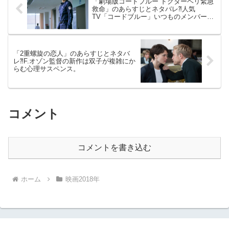
「劇場版コードブルー ドクターヘリ緊急
救命」のあらすじとネタバレ⁈人気
TV「コードブルー」いつものメンバーで
映画化。
「2重螺旋の恋人」のあらすじとネタバ
レ⁈F.オゾン監督の新作は双子が複雑にか
らむ心理サスペンス。
コメント
コメントを書き込む
ホーム
映画2018年