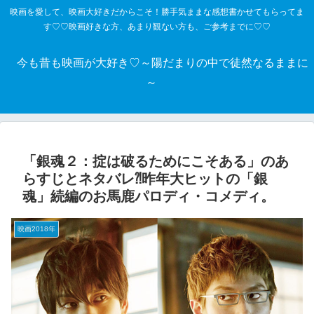
映画を愛して、映画大好きだからこそ！勝手気ままな感想書かせてもらってま
す♡♡映画好きな方、あまり観ない方も、ご参考までに♡♡
今も昔も映画が大好き♡～陽だまりの中で徒然なるままに
～
「銀魂２：掟は破るためにこそある」のあ
らすじとネタバレ⁈昨年大ヒットの「銀
魂」続編のお馬鹿パロディ・コメディ。
映画2018年