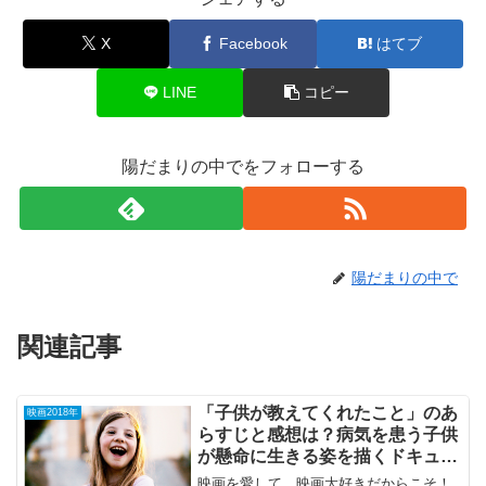
X
Facebook
はてブ
LINE
コピー
陽だまりの中でをフォローする
陽だまりの中で
関連記事
「子供が教えてくれたこと」のあ
映画2018年
らすじと感想は？病気を患う子供
が懸命に生きる姿を描くドキュメ
ンタリー。
映画を愛して、映画大好きだからこそ！