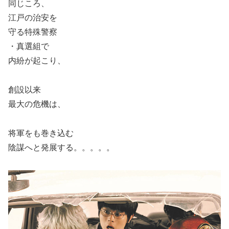
同じころ、
江戸の治安を
守る特殊警察
・真選組で
内紛が起こり、
創設以来
最大の危機は、
将軍をも巻き込む
陰謀へと発展する。。。。。