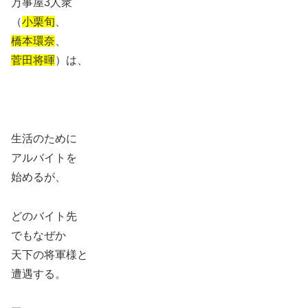
万事屋3人衆
（
小栗旬
、
橋本環奈
、
菅田将暉
）は、
生活のために
アルバイトを
始めるが、
どのバイト先
でもなぜか
天下の将軍様と
遭遇する。