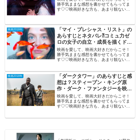
勝手気ままな感想を書かせてもらってま
す♡♡映画好きな方も、あまり観ない方
もご参考までに(*´∀｀*)「累（かさね）」
2018年9月7日公開（112分）「美醜」を
テーマにした人気コミックを実写化した
「マイ・プレシャス・リスト」の
ドロドロ...
映画2018年
あらすじとネタバレ⁈コミュ力ゼ
ロの女子の自立・成長を描くドラ
マ。
映画を愛して、映画大好きだからこそ！
勝手気ままな感想を書かせてもらってま
す♡♡映画好きな方も、あまり観ない方
もご参考までに(*´∀｀*)「マイ・プレシャ
ス・リスト」 （PG-12）2018年
10月20日公開（98分）コミュ...
「ダークタワー」のあらすじと感
映画2018年
想は？スティーブン・キング原
作・ダーク・ファンタジーを映画
化。
映画を愛して、映画大好きだからこそ！
勝手気ままな感想を書かせてもらってま
す♡♡映画好きな方も、あまり観ない方
もご参考までに(*´∀｀*)「ダークタワー」
2018年1月27日公開（95分）スティーブ
ン・キング原作のダーク・ファンタジー
を映画化...