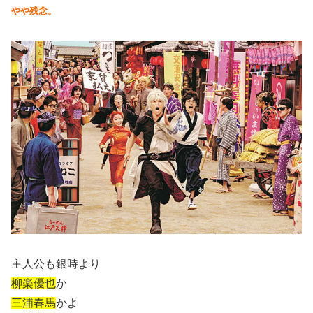
やや残念。
主人公も銀時より
柳楽優也
か
三浦春馬
かよ