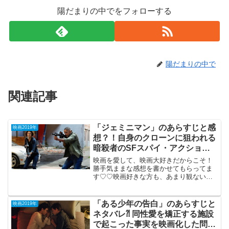
陽だまりの中でをフォローする
陽だまりの中で
関連記事
「ジェミニマン」のあらすじと感
映画2019年
想？！自身のクローンに狙われる
暗殺者のSFスパイ・アクショ
ン。
映画を愛して、映画大好きだからこそ！
勝手気ままな感想を書かせてもらってま
す♡♡映画好きな方も、あまり観ない方
もご参考までに(*´∀｀*)「ジェミニマン」
2019年10月25日 公開(117分）自身のクロ
ーンに狙われる暗殺者のSFスパイ・ア
「ある少年の告白」のあらすじと
映画2019年
ク...
ネタバレ⁈ 同性愛を矯正する施設
で起こった事実を映画化した問題