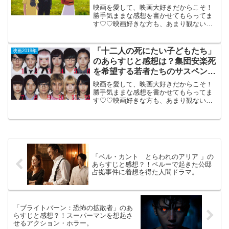
映画を愛して、映画大好きだからこそ！
勝手気ままな感想を書かせてもらってま
す♡♡映画好きな方も、あまり観ない方
もご参考までに(*´∀｀*)「バースデー・ワ
ンダーランド」2019年4月26日公開（115
分）原恵一監督の失敗ファンタジー・ア
「十二人の死にたい子どもたち」
映画2019年
ニメ。...
のあらすじと感想は？集団安楽死
を希望する若者たちのサスペンス
心理ドラマ。
映画を愛して、映画大好きだからこそ！
勝手気ままな感想を書かせてもらってま
す♡♡映画好きな方も、あまり観ない方
もご参考までに(*´∀｀*)「十二人の死にた
い子どもたち」2019年1月25日公開（118
分）集団安楽死を希望する若者たちのサ
スペン...
「ベル・カント とらわれのアリア 」の
あらすじと感想？！ペルーで起きた公邸
占拠事件に着想を得た人間ドラマ。
「ブライトバーン：恐怖の拡散者」のあ
らすじと感想？！スーパーマンを想起さ
せるアクション・ホラー。