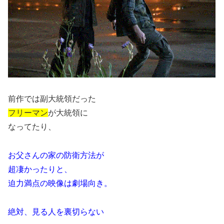
前作では副大統領だった
フリーマン
が大統領に
なってたり、
お父さんの家の防衛方法が
超凄かったりと、
迫力満点の映像は劇場向き。
絶対、見る人を裏切らない