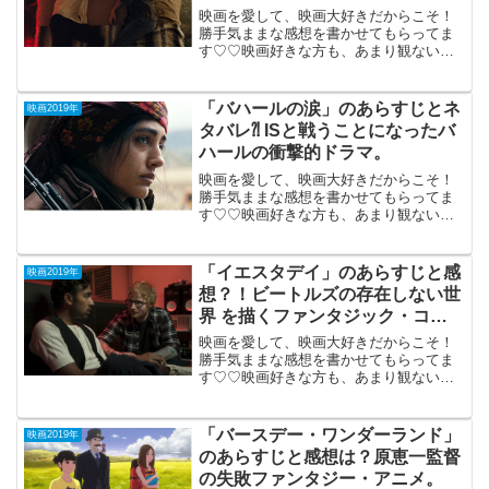
作。
映画を愛して、映画大好きだからこそ！
勝手気ままな感想を書かせてもらってま
す♡♡映画好きな方も、あまり観ない方
もご参考までに(*´∀｀*)「ある少年の告
白」（PG12）米豪合作2019年4月19日公
開（115分）同性愛を矯正する施設で起こ
「バハールの涙」のあらすじとネ
映画2019年
った...
タバレ⁈ ISと戦うことになったバ
ハールの衝撃的ドラマ。
映画を愛して、映画大好きだからこそ！
勝手気ままな感想を書かせてもらってま
す♡♡映画好きな方も、あまり観ない方
もご参考までに(*´∀｀*)「バハールの涙」
（仏、ベルギー、スイス、ジョージア合
作）2019年1月19日公開（111分）息子を
「イエスタデイ」のあらすじと感
映画2019年
ISに...
想？！ビートルズの存在しない世
界 を描くファンタジック・コメ
ディ。
映画を愛して、映画大好きだからこそ！
勝手気ままな感想を書かせてもらってま
す♡♡映画好きな方も、あまり観ない方
もご参考までに(*´∀｀*)「イエスタデイ」
（イギリス）2019年10月11日 公開（117
分）ビートルズの存在しない世界に行っ
「バースデー・ワンダーランド」
映画2019年
たシ...
のあらすじと感想は？原恵一監督
の失敗ファンタジー・アニメ。