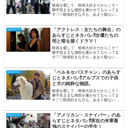
映画を愛して、映画大好きだからこそ！
勝手気ままな感想を書かせてもらってま
す♡♡映画好きな方も、あまり観ない方
もご参考までに(*´∀｀*) 「Zアイラン
ド」2015年5月16日公開（108分）「サン
ブンノイチ」「漫才ギャング」
「アクトレス：女たちの舞台」の
映画2015年
「Beck」...
あらすじとネタバレ⁈女優たちの
明と暗を描くドラマ！
映画を愛して、映画大好きだからこそ！
勝手気ままな感想を書かせてもらってま
す♡♡映画好きな方も、あまり観ない方
も、ご参考までに(*´∀｀*) 「アクトレ
ス女たちの舞台」 （PG-12）2015
年10月24日公開（124分）映画の舞台裏
「ベル＆セバスチャン」のあらす
映画2015年
で...
じとネタバレ⁈アルプスでの子供
と犬の純粋な物語。
映画を愛して、映画大好きだからこそ！
勝手気ままな感想を書かせてもらってま
す♡♡映画好きな方も、あまり観ない方
も、ご参考までに(*´∀｀*) 「ベル＆セバ
スチャン」 2015年9月19日公開（99
分）今どき珍しい、子供と犬の純粋な物
「アメリカン・スナイパー」のあ
映画2015年
語。194...
らすじとネタバレ⁈実在の米軍最
強のスナイパーの半生！