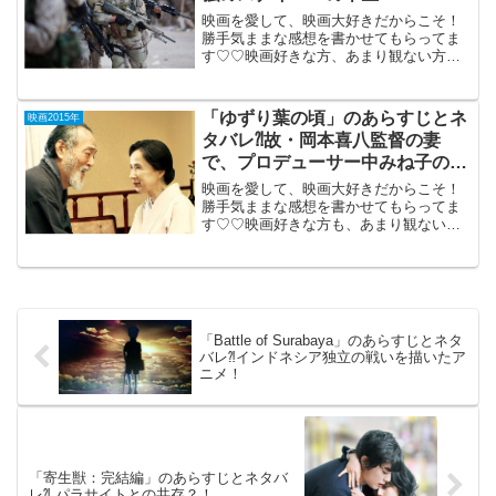
映画を愛して、映画大好きだからこそ！
勝手気ままな感想を書かせてもらってま
す♡♡映画好きな方、あまり観ない方
も、ご参考までに(*´∀｀*)「アメリカン・
スナイパー」 （R-15）2015年2月
21日公開（132分）実在の米...
「ゆずり葉の頃」のあらすじとネ
映画2015年
タバレ⁈故・岡本喜八監督の妻
で、プロデューサー中みね子の初
監督作品。
映画を愛して、映画大好きだからこそ！
勝手気ままな感想を書かせてもらってま
す♡♡映画好きな方も、あまり観ない方
もご参考までに(*´∀｀*)「ゆずり葉の頃」
2015年5月23日公開（102分）故岡本喜八
監督の奥さんでプロデューサーの中みね
子の初...
「Battle of Surabaya」のあらすじとネタ
バレ⁈インドネシア独立の戦いを描いたア
ニメ！
「寄生獣：完結編」のあらすじとネタバ
レ⁈ パラサイトとの共存？！