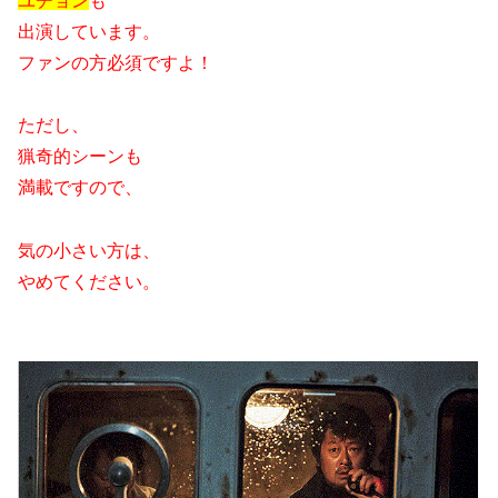
ユチョン
も
出演しています。
ファンの方必須ですよ！
ただし、
猟奇的シーンも
満載ですので、
気の小さい方は、
やめてください。