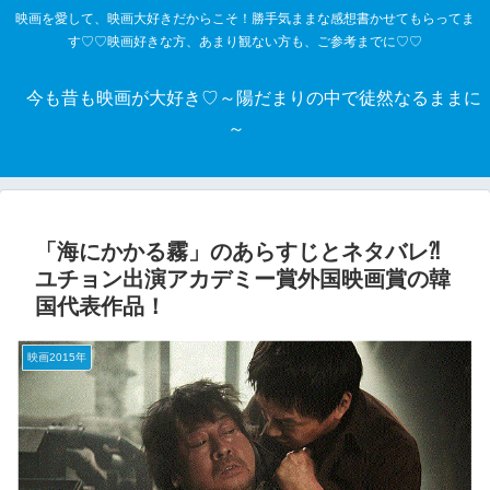
映画を愛して、映画大好きだからこそ！勝手気ままな感想書かせてもらってま
す♡♡映画好きな方、あまり観ない方も、ご参考までに♡♡
今も昔も映画が大好き♡～陽だまりの中で徒然なるままに
～
「海にかかる霧」のあらすじとネタバレ⁈
ユチョン出演アカデミー賞外国映画賞の韓
国代表作品！
映画2015年