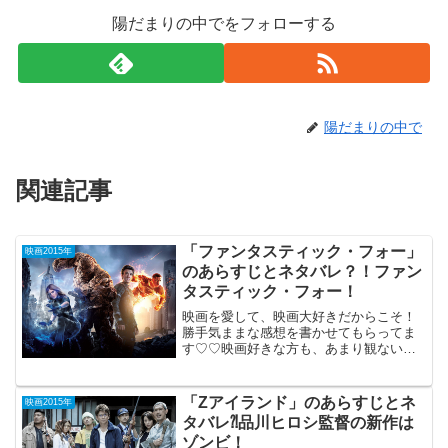
陽だまりの中でをフォローする
陽だまりの中で
関連記事
「ファンタスティック・フォー」
映画2015年
のあらすじとネタバレ？！ファン
タスティック・フォー！
映画を愛して、映画大好きだからこそ！
勝手気ままな感想を書かせてもらってま
す♡♡映画好きな方も、あまり観ない方
も、ご参考までに(*´∀｀*) 「ファンタ
スティック・フォー」 （２
D） 2015年10月9日公開（100分）マ
「Zアイランド」のあらすじとネ
映画2015年
ーベルコ...
タバレ⁈品川ヒロシ監督の新作は
ゾンビ！