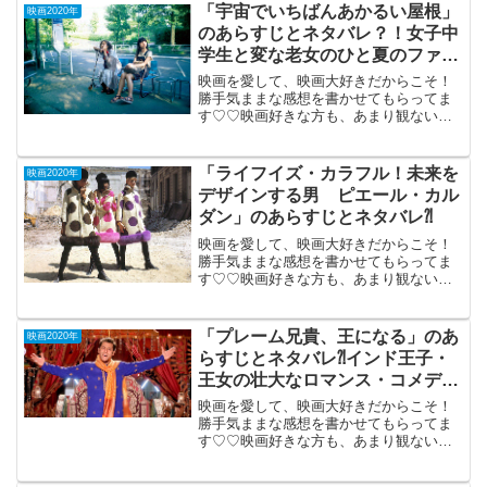
開110(分）山口百恵・三浦友和共演第10
「宇宙でいちばんあかるい屋根」
映画2020年
作...
のあらすじとネタバレ？！女子中
学生と変な老女のひと夏のファン
タジー。
映画を愛して、映画大好きだからこそ！
勝手気ままな感想を書かせてもらってま
す♡♡映画好きな方も、あまり観ない方
もご参考までに(*´∀｀*)「宇宙でいちばん
あかるい屋根」2020年9月4日公開（115
分）女子中学生と変な老女の ひと夏のフ
「ライフイズ・カラフル！未来を
映画2020年
ァンタ...
デザインする男 ピエール・カル
ダン」のあらすじとネタバレ⁈
映画を愛して、映画大好きだからこそ！
勝手気ままな感想を書かせてもらってま
す♡♡映画好きな方も、あまり観ない方
もご参考までに(*´∀｀*)「ライフイズ・カ
ラフル！ 未来をデザインする
男 ピエール・カルダン」（米仏合
「プレーム兄貴、王になる」のあ
映画2020年
作）2020年10月2...
らすじとネタバレ⁈インド王子・
王女の壮大なロマンス・コメデ
ィ。
映画を愛して、映画大好きだからこそ！
勝手気ままな感想を書かせてもらってま
す♡♡映画好きな方も、あまり観ない方
もご参考までに(*´∀｀*)「プレーム兄貴、
王になる」 （インド）2020年2