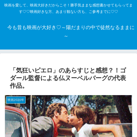
映画を愛して、映画大好きだからこそ！勝手気ままな感想書かせてもらってま
す♡♡映画好きな方、あまり観ない方も、ご参考までに♡♡
今も昔も映画が大好き♡～陽だまりの中で徒然なるままに
～
「気狂いピエロ」のあらすじと感想？！ゴ
ダール監督による仏ヌーベルバーグの代表
作品。
映画2020年