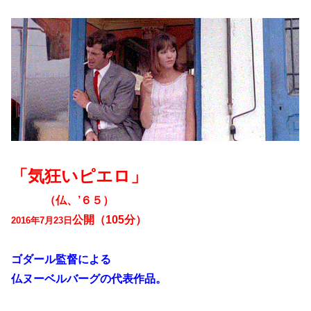
「気狂いピエロ」
（仏、’６５）
公開（105分）
2016年7月23日
ゴダール監督による
仏ヌーベルバーグの代表作品。