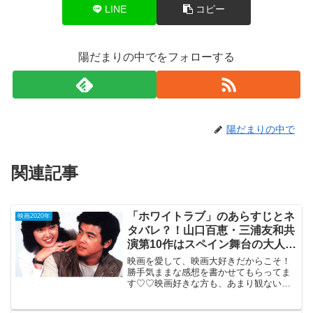
LINE
コピー
陽だまりの中でをフォローする
陽だまりの中で
関連記事
「ホワイトラブ」のあらすじとネ
映画2020年
タバレ？！山口百恵・三浦友和共
演第10作はスペイン舞台の大人の
恋愛。
映画を愛して、映画大好きだからこそ！
勝手気ままな感想を書かせてもらってま
す♡♡映画好きな方も、あまり観ない方
もご参考までに(*´∀｀*)「ホワイトラ
ブ」 NHK BS放送 1979年8月4日公