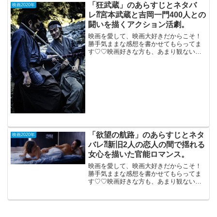
月21日（164分）サルマン・カーン主演の
「狂武蔵」のあらすじとネタバ
映画2020年
イン...
レ⁈宮本武蔵と吉岡一門400人との
闘いを描くアクション活劇。
映画を愛して、映画大好きだからこそ！
勝手気ままな感想を書かせてもらってま
す♡♡映画好きな方も、あまり観ない方
もご参考までに(*´∀｀*)「狂武蔵」（くる
いむさし）2020年8月21日公開（91分）
宮本武蔵と吉岡一門400人との闘いを描く
アク...
「欲望の航路」のあらすじとネタ
映画2020年
バレ⁈新旧2人の恋人の間で揺れる
女心を描いた官能ロマンス。
映画を愛して、映画大好きだからこそ！
勝手気ままな感想を書かせてもらってま
す♡♡映画好きな方も、あまり観ない方
もご参考までに(*´∀｀*)「欲望の航路」
DVD鑑賞、R-15 （フランス）2014
年制作(97分）新旧2人の恋人の間で揺れ
る女...