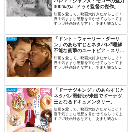
バレ？！ジャンヌ・モローの魅力
300％のJ. ドゥミ監督の傑作。
映画を愛して、映画大好きだからこそ！
勝手気ままな感想を書かせてもらってま
す♡♡映画好きな方も、あまり観ない方
もご参考までに(*´∀｀*)「天使の入江」
1963年制作（85分）フランス《機内鑑
賞》ジャンヌ・モローの魅力300％のJ.
「ドント・ウォーリー・ダーリ
2022年
ドゥミ監...
ン」のあらすじとネタバレ⁈理解
不能な衝撃のユートピア・スリラ
ー。
映画を愛して、映画大好きだからこそ！
勝手気ままな感想を書かせてもらってま
す♡♡映画好きな方も、あまり観ない方
もご参考までに(*´∀｀*)「ドント・ウォー
リー・ダーリン」2022年11月11日公開
（123分） （PG-12）理解不能な衝撃の
ユ...
「ドーナツキング」のあらすじと
2022年
ネタバレ⁈難民が米国でドーナツ
王となるドキュメンタリー。
映画を愛して、映画大好きだからこそ！
勝手気ままな感想を書かせてもらってま
す♡♡映画好きな方も、あまり観ない方
もご参考までに(*´∀｀*)「ドーナツキン
グ」2021年11月12日公開（98分）カンボ