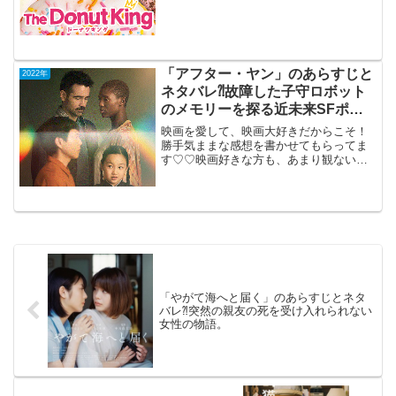
ジア難民が 米国でドーナツ王 となる成功
と失...
「アフター・ヤン」のあらすじと
2022年
ネタバレ⁈故障した子守ロボット
のメモリーを探る近未来SFポエ
ム。
映画を愛して、映画大好きだからこそ！
勝手気ままな感想を書かせてもらってま
す♡♡映画好きな方も、あまり観ない方
もご参考までに(*´∀｀*)「アフター・ヤ
ン」2022年10月21日公開（96分）故障し
た子守ロボットのメモリーを探る近未来
SFポエ...
「やがて海へと届く」のあらすじとネタ
バレ⁈突然の親友の死を受け入れられない
女性の物語。