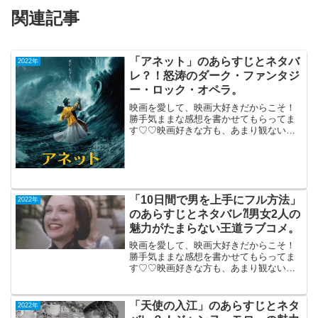
関連記事
「アネット」のあらすじとネタバ
2022年
レ？！怒涛のダーク・ファンタジ
ー・ロック・オペラ。
映画を愛して、映画大好きだからこそ！
勝手気ままな感想を書かせてもらってま
す♡♡映画好きな方も、あまり観ない方
もご参考までに(*´∀｀*)「アネット」（仏
独ベルギー・日本・メキシコ合作）2022
年4月1日公開（140分）怒涛のダーク・フ
ァンタ...
「10日間で男を上手にフル方法」
2022年
のあらすじとネタバレ⁈男女2人の
魅力がたまらない王道ラブコメ。
映画を愛して、映画大好きだからこそ！
勝手気ままな感想を書かせてもらってま
す♡♡映画好きな方も、あまり観ない方
もご参考までに(*´∀｀*)「10日間で男を上
手にフル方法」2003年8月9日公開（116
分）機内鑑賞男女2人の魅力がたまらない
「天使の入江」のあらすじとネタ
2022年
王道...