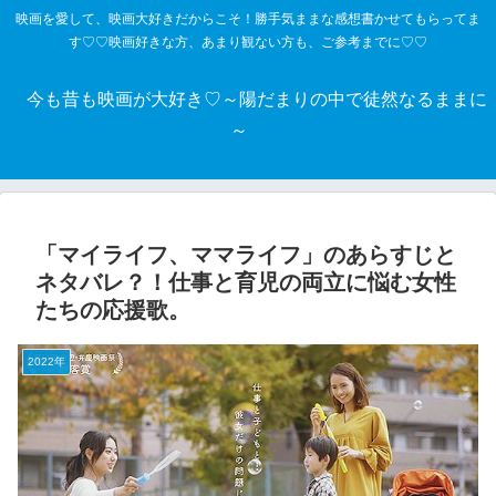
映画を愛して、映画大好きだからこそ！勝手気ままな感想書かせてもらってま
す♡♡映画好きな方、あまり観ない方も、ご参考までに♡♡
今も昔も映画が大好き♡～陽だまりの中で徒然なるままに
～
「マイライフ、ママライフ」のあらすじと
ネタバレ？！仕事と育児の両立に悩む女性
たちの応援歌。
2022年