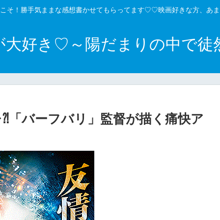
こそ！勝手気ままな感想書かせてもらってます♡♡映画好きな方、あま
が大好き♡～陽だまりの中で徒
レ⁈「バーフバリ」監督が描く痛快ア