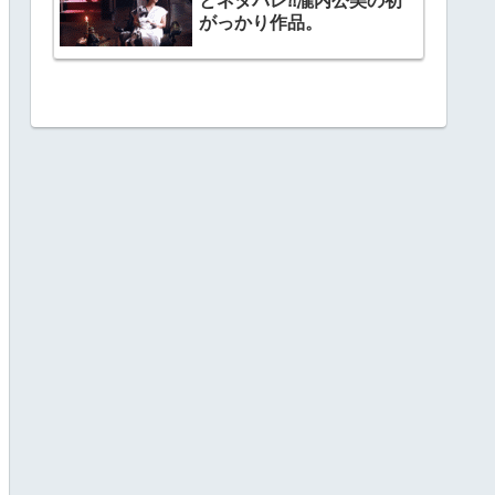
とネタバレ⁈瀧内公美の初
がっかり作品。