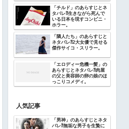
「チルド」のあらすじとネ
タバレ⁈生きながら死んで
いる日本を現すコンビニ・
ホラー。
「隣人たち」のあらすじと
ネタバレ⁈2大女優で見せる
傑作サイコ・スリラー。
「エロディー危機一髪」の
あらすじとネタバレ⁈肉屋
の父と美容師の卵の娘のほ
っこりコメディ。
人気記事
「男神」のあらすじとネタ
バレ⁈無垢な男子を生贄に