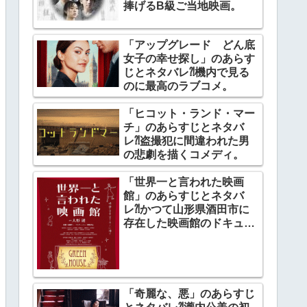
捧げるB級ご当地映画。
「アップグレード どん底
女子の幸せ探し」のあらす
じとネタバレ⁈機内で見る
のに最高のラブコメ。
「ヒコット・ランド・マー
チ」のあらすじとネタバ
レ⁈盗撮犯に間違われた男
の悲劇を描くコメディ。
「世界一と言われた映画
館」のあらすじとネタバ
レ⁈かつて山形県酒田市に
存在した映画館のドキュメ
ンタリー。
「奇麗な、悪」のあらすじ