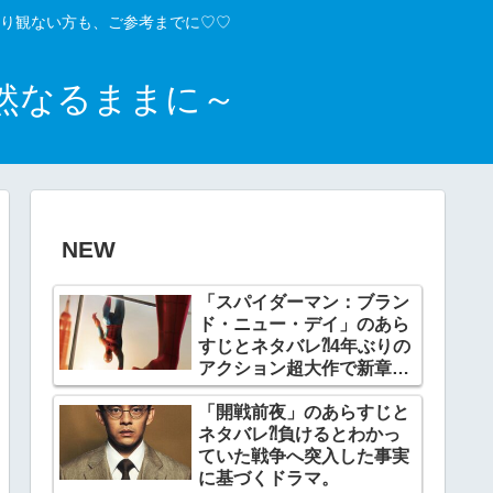
り観ない方も、ご参考までに♡♡
然なるままに～
NEW
「スパイダーマン：ブラン
ド・ニュー・デイ」のあら
すじとネタバレ⁈4年ぶりの
アクション超大作で新章開
幕。
「開戦前夜」のあらすじと
ネタバレ⁈負けるとわかっ
ていた戦争へ突入した事実
に基づくドラマ。