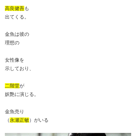
高良健吾
も
出てくる。
金魚は彼の
理想の
女性像を
示しており、
二階堂
が
妖艶に演じる。
金魚売り
（
永瀬正敏
）がいる