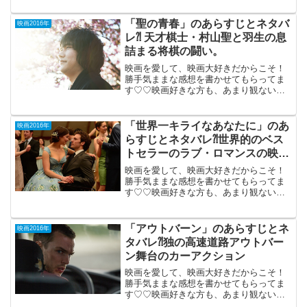
相」2016年8月5日公開（125分）2004年
の米大統領選挙中に起こったブッシュ元
「聖の青春」のあらすじとネタバ
映画2016年
大統...
レ⁈ 天才棋士・村山聖と羽生の息
詰まる将棋の闘い。
映画を愛して、映画大好きだからこそ！
勝手気ままな感想を書かせてもらってま
す♡♡映画好きな方も、あまり観ない方
もご参考までに(*´∀｀*) 「聖の青春」
2016年11月19日公開（124分）29歳で他
界した天才棋士・村山聖と羽生７冠（当
「世界一キライなあなたに」のあ
映画2016年
時）と...
らすじとネタバレ⁈世界的のベス
トセラーのラブ・ロマンスの映画
化。
映画を愛して、映画大好きだからこそ！
勝手気ままな感想を書かせてもらってま
す♡♡映画好きな方も、あまり観ない方
もご参考までに(*´∀｀*) 「世界一キライ
なあなたに」 2016年10月1日公開
（110分）世界的のベストセラーのラブ・
「アウトバーン」のあらすじとネ
映画2016年
ロマンス...
タバレ⁈独の高速道路アウトバー
ン舞台のカーアクション
映画を愛して、映画大好きだからこそ！
勝手気ままな感想を書かせてもらってま
す♡♡映画好きな方も、あまり観ない方
もご参考までに(*´∀｀*) 「アウトバー