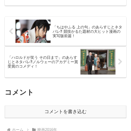
ン」（アメリカ映画）2016年6月10日公
開（99分）ドイツにある制限速度無しの
高速道路ア...
「ちはやふる 上の句」のあらすじとネタ
バレ⁈ 競技かるた題材の大ヒット漫画の
実写版前篇！
「ハロルドが笑う その日まで」のあらす
じとネタバレ⁈ノルウェーのアカデミー賞
受賞のコメディ！
コメント
コメントを書き込む
ホーム
映画2016年