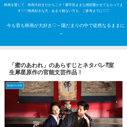
映画を愛して、映画大好きだからこそ！勝手気ままな感想書かせてもらってま
す♡♡映画好きな方、あまり観ない方も、ご参考までに♡♡
今も昔も映画が大好き♡～陽だまりの中で徒然なるままに
～
「蜜のあわれ」のあらすじとネタバレ⁈室
生犀星原作の官能文芸作品！
映画2016年