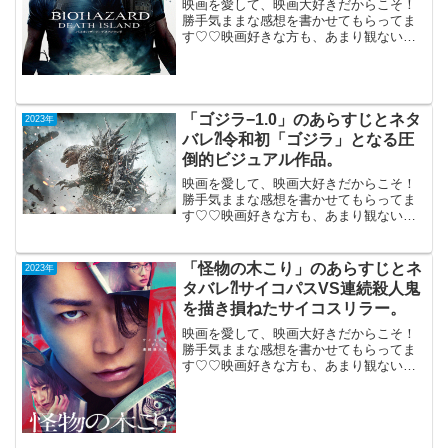
映画を愛して、映画大好きだからこそ！
勝手気ままな感想を書かせてもらってま
す♡♡映画好きな方も、あまり観ない方
もご参考までに(*´∀｀*)「バイオハザード
デスアイランド」（英語版）PG-122023
年7月7日公開（89分）原作ゲームを元に
した...
「ゴジラ−1.0」のあらすじとネタ
2023年
バレ⁈令和初「ゴジラ」となる圧
倒的ビジュアル作品。
映画を愛して、映画大好きだからこそ！
勝手気ままな感想を書かせてもらってま
す♡♡映画好きな方も、あまり観ない方
もご参考までに(*´∀｀*)「ゴジラ−1.0」
2023年11月3日公開（125分）令和初の和
製「ゴジラ」となる圧倒的ビジュアル作
「怪物の木こり」のあらすじとネ
2023年
品。...
タバレ⁈サイコパスVS連続殺人鬼
を描き損ねたサイコスリラー。
映画を愛して、映画大好きだからこそ！
勝手気ままな感想を書かせてもらってま
す♡♡映画好きな方も、あまり観ない方
もご参考までに(*´∀｀*)「怪物の木こり」
（PG-12）2023年12月1日公開（118分）
サイコパスVS連続殺人鬼を描き損ねた
サ...