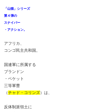
「山猫」シリーズ
第４弾の
スナイパー
・アクション。
アフリカ、
コンゴ民主共和国。
国連軍に所属する
ブランドン
・ベケット
三等軍曹
（
チャド・コリンズ
）は、
反体制派領土に