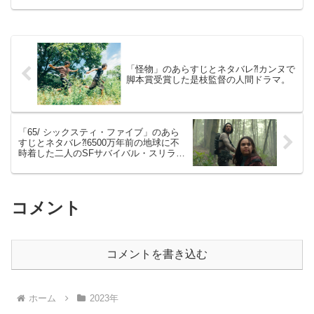
「怪物」のあらすじとネタバレ⁈カンヌで
脚本賞受賞した是枝監督の人間ドラマ。
「65/ シックスティ・ファイブ」のあら
すじとネタバレ⁈6500万年前の地球に不
時着した二人のSFサバイバル・スリラ
ー。
コメント
コメントを書き込む
ホーム
2023年