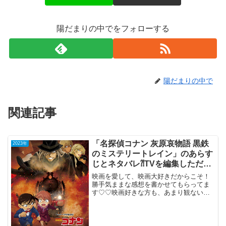
陽だまりの中でをフォローする
陽だまりの中で
関連記事
「名探偵コナン 灰原哀物語 黒鉄
2023年
のミステリートレイン」のあらす
じとネタバレ⁈TVを編集しただけ
のスピンオフ。
映画を愛して、映画大好きだからこそ！
勝手気ままな感想を書かせてもらってま
す♡♡映画好きな方も、あまり観ない方
もご参考までに(*´∀｀*)「名探偵コナ
ン 灰原哀物語 黒鉄のミステ
リートレイン」2023年1月6日公開（90
分）TVを編集...