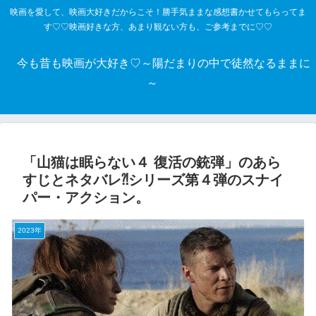
映画を愛して、映画大好きだからこそ！勝手気ままな感想書かせてもらってま
す♡♡映画好きな方、あまり観ない方も、ご参考までに♡♡
今も昔も映画が大好き♡～陽だまりの中で徒然なるままに
～
「山猫は眠らない４ 復活の銃弾」のあら
すじとネタバレ⁈シリーズ第４弾のスナイ
パー・アクション。
2023年