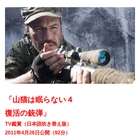
「山猫は眠らない４
復活の銃弾」
TV鑑賞（日本語吹き替え版）
2011年4月26日公開（92分）