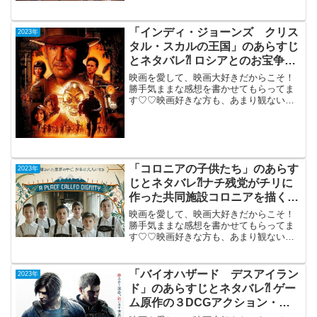
「インディ・ジョーンズ クリス
2023年
タル・スカルの王国」のあらすじ
とネタバレ⁈ ロシアとのお宝争奪
戦となる大冒険活劇。
映画を愛して、映画大好きだからこそ！
勝手気ままな感想を書かせてもらってま
す♡♡映画好きな方も、あまり観ない方
もご参考までに(*´∀｀*)「インディ・ジョ
ーンズクリスタル・スカルの王国」2008
年6月21日公開（122分）TV鑑賞（日本語
吹き...
「コロニアの子供たち」のあらす
2023年
じとネタバレ⁈ナチ残党がチリに
作った共同施設コロニアを描く問
題作。
映画を愛して、映画大好きだからこそ！
勝手気ままな感想を書かせてもらってま
す♡♡映画好きな方も、あまり観ない方
もご参考までに(*´∀｀*)「コロニアの子供
たち」チリ・フランス・ドイツ・アルゼ
ンチン・コロンビア合作2023年6月9日公
「バイオハザード デスアイラン
2023年
開（99分...
ド」のあらすじとネタバレ⁈ ゲー
ム原作の３DCGアクション・ア
ニメ。