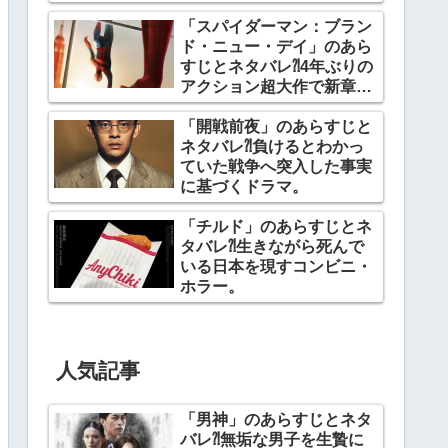
「スパイダーマン：ブラン
ド・ニュー・デイ」のあら
すじとネタバレ⁈4年ぶりの
アクション超大作で新章開
幕。
「開戦前夜」のあらすじと
ネタバレ⁈負けるとわかっ
ていた戦争へ突入した事実
に基づくドラマ。
「チルド」のあらすじとネ
タバレ⁈生きながら死んで
いる日本を現すコンビニ・
ホラー。
人気記事
「男神」のあらすじとネタ
バレ⁈無垢な男子を生贄に