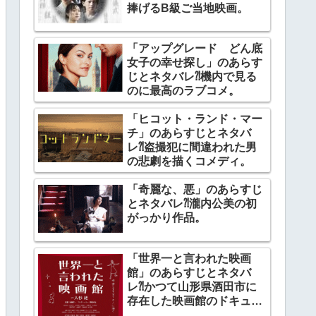
捧げるB級ご当地映画。
「アップグレード どん底
女子の幸せ探し」のあらす
じとネタバレ⁈機内で見る
のに最高のラブコメ。
「ヒコット・ランド・マー
チ」のあらすじとネタバ
レ⁈盗撮犯に間違われた男
の悲劇を描くコメディ。
「奇麗な、悪」のあらすじ
とネタバレ⁈瀧内公美の初
がっかり作品。
「世界一と言われた映画
館」のあらすじとネタバ
レ⁈かつて山形県酒田市に
存在した映画館のドキュメ
ンタリー。