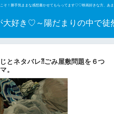
こそ！勝手気ままな感想書かせてもらってます♡♡映画好きな方、あま
が大好き♡～陽だまりの中で徒
じとネタバレ⁈ごみ屋敷問題を６つ
マ。