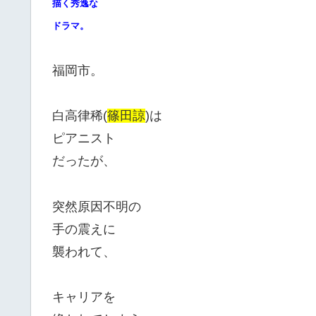
描く秀逸な
ドラマ。
福岡市。
白高律稀(
篠田諒
)は
ピアニスト
だったが、
突然原因不明の
手の震えに
襲われて、
キャリアを