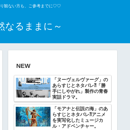
り観ない方も、ご参考までに♡♡
然なるままに～
NEW
「ヌーヴェルヴァーグ」の
あらすじとネタバレ⁈「勝
手にしやがれ」製作の青春
実話ドラマ。
「モアナと伝説の海」のあ
らすじとネタバレ⁈アニメ
を実写化したミュージカ
ル・アドベンチャー。