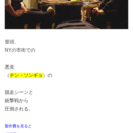
冒頭、
NYの市街での
悪党
（
チン・ソンギョ
）の
脱走シーンと
銃撃戦から
圧倒される。
製作費を見ると