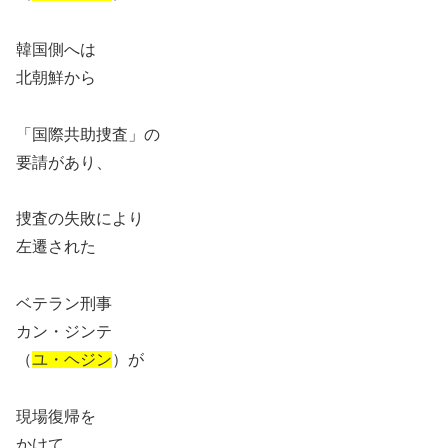
韓国側へは
北朝鮮から
「国際共助捜査」の
要請があり、
捜査の失敗により
左遷された
ベテラン刑事
カン・ジンテ
（
ユ・ヘジン
）が
現場復帰を
かけて