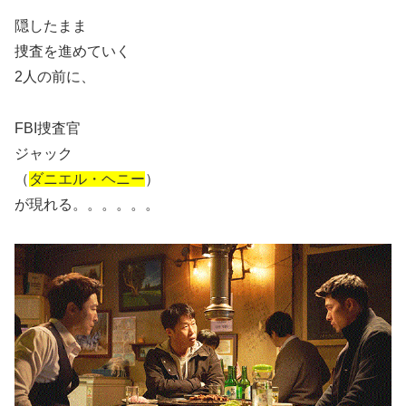
隠したまま
捜査を進めていく
2人の前に、
FBI捜査官
ジャック
（
ダニエル・ヘニー
）
が現れる。。。。。。