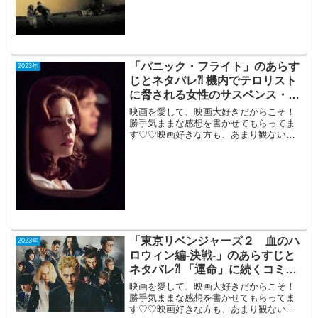
巻パニック映...
「パニック・フライト」のあらす
2023年
じとネタバレ⁈ 機内でテロリスト
に脅される女性のサスペンス・ス
リラー。
映画を愛して、映画大好きだからこそ！
勝手気ままな感想を書かせてもらってま
す♡♡映画好きな方も、あまり観ない方
もご参考までに(*´∀｀*)「パニック・フラ
イト」吹き替え版、TV鑑賞2005年公開
（86分）機内でテロリストに脅される女
性のサスペ...
「東京リベンジャーズ２ 血のハ
2023年
ロウィン編‐決戦‐」のあらすじと
ネタバレ⁈ 「運命」に続くコミッ
ク実写化作品。
映画を愛して、映画大好きだからこそ！
勝手気ままな感想を書かせてもらってま
す♡♡映画好きな方も、あまり観ない方