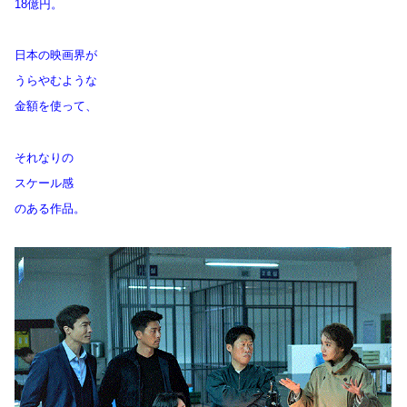
18億円。
日本の映画界が
うらやむような
金額を使って、
それなりの
スケール感
のある作品。