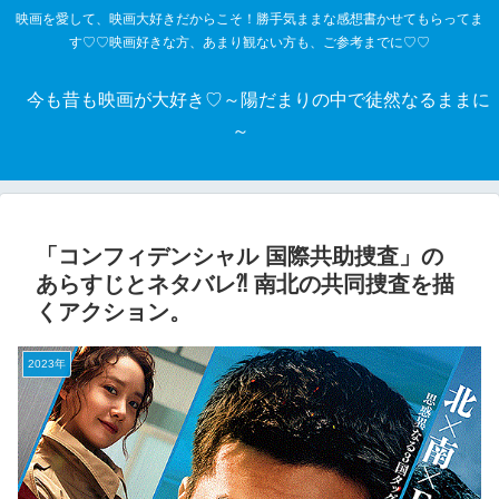
映画を愛して、映画大好きだからこそ！勝手気ままな感想書かせてもらってま
す♡♡映画好きな方、あまり観ない方も、ご参考までに♡♡
今も昔も映画が大好き♡～陽だまりの中で徒然なるままに
～
「コンフィデンシャル 国際共助捜査」の
あらすじとネタバレ⁈ 南北の共同捜査を描
くアクション。
2023年