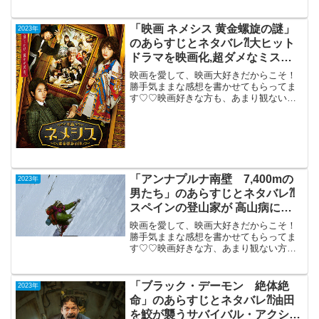
もご参考までに(*´∀｀*)「東京リベンジャ
ーズ２血のハロウィン編‐決戦‐」（PG-
12）2023年6月30日公開（96分）前作
「映画 ネメシス 黄金螺旋の謎」
2023年
「運...
のあらすじとネタバレ⁈大ヒット
ドラマを映画化,超ダメなミステ
リー作品に。
映画を愛して、映画大好きだからこそ！
勝手気ままな感想を書かせてもらってま
す♡♡映画好きな方も、あまり観ない方
もご参考までに(*´∀｀*)「映画ネメシス黄
金螺旋の謎」2023年3月31日公開（99
分）大ヒットドラマを映画化したら、超
ダメなミス...
「アンナプルナ南壁 7,400mの
2023年
男たち」のあらすじとネタバレ⁈
スペインの登山家が 高山病にな
り、 動けなくなる。。。
映画を愛して、映画大好きだからこそ！
勝手気ままな感想を書かせてもらってま
す♡♡映画好きな方、あまり観ない方
も、ご参考までに(*´∀｀*) 「アンナプル
ナ南壁 7,400mの男たち」
（西、ドキュメンタリー）2012年公開ス
「ブラック・デーモン 絶体絶
2023年
ペインの登山...
命」のあらすじとネタバレ⁈油田
を鮫が襲うサバイバル・アクショ