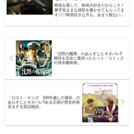
ン。
映画を愛して、映画大好きだからこそ！
勝手気ままな感想を書かせてもらってま
す♡♡映画好きな方も、あまり観ない方
もご参考までに(*´∀｀*)「ブラック・デー
モン 絶体絶命」2023年6月2日公開
（101分）通信手段の無い油田を鮫...
「沈黙の艦隊」のあらすじとネタバレ⁈
期待を完全に裏切ったヒット・コミック
の潜水艦映画。
「ロスト・キング 500年越しの運命」の
あらすじとネタバレ⁈ある主婦が歴史的発
見をする実話物語。