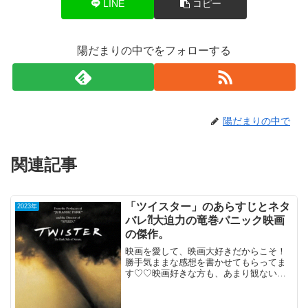
LINE
コピー
陽だまりの中でをフォローする
陽だまりの中で
関連記事
「ツイスター」のあらすじとネタ
2023年
バレ⁈大迫力の竜巻パニック映画
の傑作。
映画を愛して、映画大好きだからこそ！
勝手気ままな感想を書かせてもらってま
す♡♡映画好きな方も、あまり観ない方
もご参考までに(*´∀｀*)「ツイスタ
ー」 TV鑑賞 （日本語吹き替え版）
1996年7月6日公開（113分）大迫力の竜