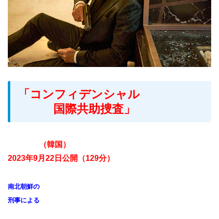
「コンフィデンシャル
国際共助捜査」
（韓国）
2023
年9月22日公開（129分）
南北朝鮮の
刑事による