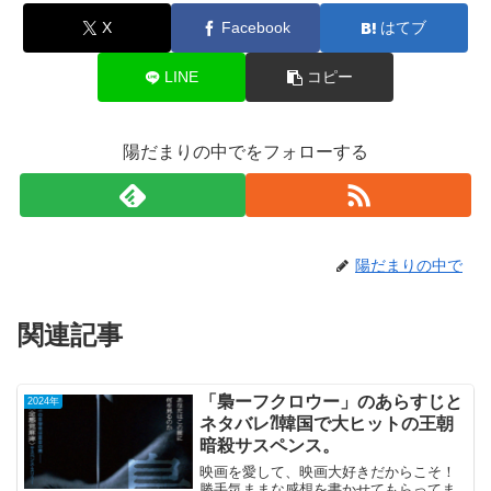
X
Facebook
はてブ
LINE
コピー
陽だまりの中でをフォローする
陽だまりの中で
関連記事
「梟ーフクロウー」のあらすじと
2024年
ネタバレ⁈韓国で大ヒットの王朝
暗殺サスペンス。
映画を愛して、映画大好きだからこそ！
勝手気ままな感想を書かせてもらってま