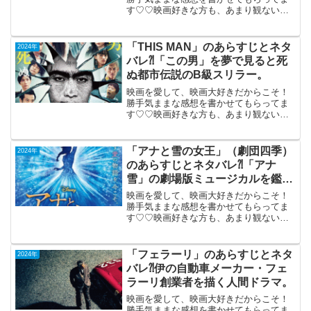
す♡♡映画好きな方も、あまり観ない方
もご参考までに(*´∀｀*)「梟ーフクロウ
ー」 （韓国）2024年2月9日公開
（118分）韓国で大ヒットの王朝暗殺サス
「THIS MAN」のあらすじとネタ
2024年
ペンス。1...
バレ⁈「この男」を夢で見ると死
ぬ都市伝説のB級スリラー。
映画を愛して、映画大好きだからこそ！
勝手気ままな感想を書かせてもらってま
す♡♡映画好きな方も、あまり観ない方
もご参考までに(*´∀｀*) 「THIS
MAN」 2024年6月7日公開（89分）「こ
の男」を夢で見ると死ぬ都市伝説のB級ス
「アナと雪の女王」（劇団四季）
2024年
リラー...
のあらすじとネタバレ⁈「アナ
雪」の劇場版ミュージカルを鑑
賞。
映画を愛して、映画大好きだからこそ！
勝手気ままな感想を書かせてもらってま
す♡♡映画好きな方も、あまり観ない方
もご参考までに(*´∀｀*)「アナと雪の女
王」 （劇団四季）Disneyの傑作ア
ニメ「アナ雪」の劇場版ミュージカルを
「フェラーリ」のあらすじとネタ
2024年
鑑賞。アレン...
バレ⁈伊の自動車メーカー・フェ
ラーリ創業者を描く人間ドラマ。
映画を愛して、映画大好きだからこそ！
勝手気ままな感想を書かせてもらってま