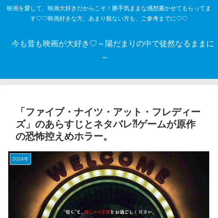
映画を愛して、映画大好きだからこそ！勝手気ままな感想書かせてもらってま
す♡♡映画好きな方、あまり観ない方も、ご参考までに♡♡
今も昔も映画が大好き♡～陽だまりの中で徒然なるままに
～
「ファイブ・ナイツ・アット・フレディー
ズ」のあらすじとネタバレ⁈ゲームが原作
の恐怖控えめホラー。
2024年