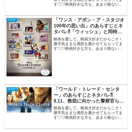
す♡♡映画好きな方も、あまり観ない方
もご参考までに(*´∀｀*)「フェラーリ」
（米英伊サウジアラビア合作）
PG-122024年7月5日公開（130分）伊の自
「ワンス・アポン・ア・スタジオ
2024年
動車...
100年の思い出」のあらすじとネ
タバレ⁈「ウィッシュ」と同時上
映の短編アニメ。
映画を愛して、映画大好きだからこそ！
勝手気ままな感想を書かせてもらってま
す♡♡映画好きな方も、あまり観ない方
もご参考までに(*´∀｀*)「ワンス・アポ
ン・ア・スタジオ100年の思い出」（短
編）（日本語版、字幕版）2023年12月15
日公開（...
「ワールド・トレード・センタ
2024年
ー」のあらすじとネタバレ⁈
9.11、救助に向かった警察官らの
実話ドラマ。
映画を愛して、映画大好きだからこそ！
勝手気ままな感想を書かせてもらってま
す♡♡映画好きな方も、あまり観ない方
もご参考までに(*´∀｀*)「ワールド・トレ
ード・センター」TV鑑賞（日本語吹き替
え版）2006年10月7日公開（129分）