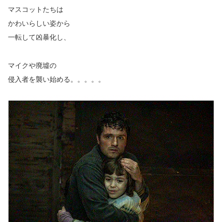
マスコットたちは
かわいらしい姿から
一転して凶暴化し、
マイクや廃墟の
侵入者を襲い始める。。。。。