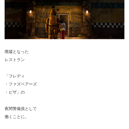
廃墟となった
レストラン
「フレディ
・ファズベアーズ
・ピザ」の
夜間警備員として
働くことに。