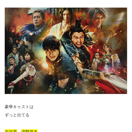
豪華キャストは
ずっと出てる
吉沢亮
、
清野菜名
、