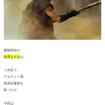
楊端和役の
長澤まさみ
は、
１作目で
アカデミー賞
助演女優賞を
取ったが、
今回は