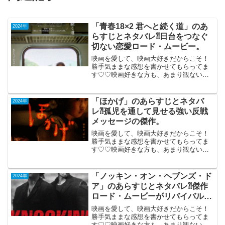
「青春18×2 君へと続く道」のあ
2024年
らすじとネタバレ⁈日台をつなぐ
切ない恋愛ロード・ムービー。
映画を愛して、映画大好きだからこそ！
勝手気ままな感想を書かせてもらってま
す♡♡映画好きな方も、あまり観ない方
もご参考までに(*´∀｀*)「青春18×2 君へ
と続く道」 日台合作2024年5月3日
公開（123分）日台をつなぐ切ない恋愛ロ
「ほかげ」のあらすじとネタバ
2024年
ー...
レ⁈孤児を通して見せる強い反戦
メッセージの傑作。
映画を愛して、映画大好きだからこそ！
勝手気ままな感想を書かせてもらってま
す♡♡映画好きな方も、あまり観ない方
もご参考までに(*´∀｀*)「ほかげ」（アン
コール上映）2023年11月25日公開（95
分）孤児を通して見せる強い反戦メッセ
「ノッキン・オン・ヘブンズ・ド
2024年
ージの傑...
ア」のあらすじとネタバレ⁈傑作
ロード・ムービーがリバイバル上
映。
映画を愛して、映画大好きだからこそ！
勝手気ままな感想を書かせてもらってま
す♡♡映画好きな方も、あまり観ない方