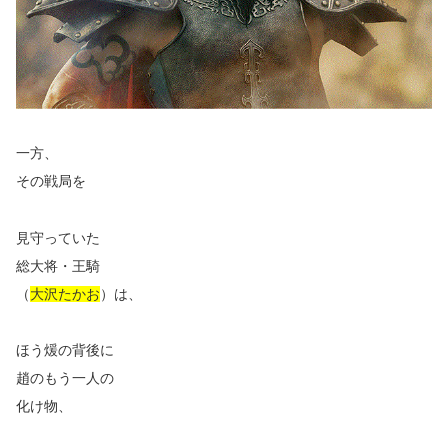
一方、
その戦局を
見守っていた
総大将・王騎
（
大沢たかお
）は、
ほう煖の背後に
趙のもう一人の
化け物、