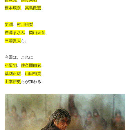
橋本環奈
、
高島政宏
、
要潤
、
村川絵梨
、
長澤まさみ
、
岡山天音
、
三浦貴大
ら。
今回は、これに
小栗旬
、
佐久間由衣
、
草刈正雄
、
山田裕貴
、
山本耕史
らが加わる。