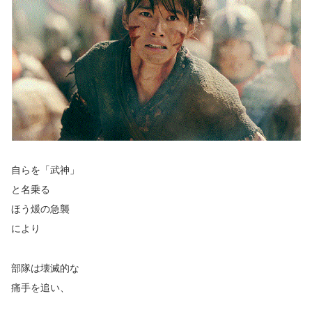
自らを「武神」
と名乗る
ほう煖の急襲
により
部隊は壊滅的な
痛手を追い、