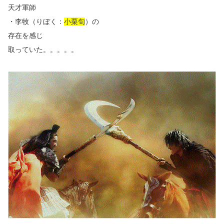
天才軍師
・李牧（りぼく：
小栗旬
）の
存在を感じ
取っていた。。。。。