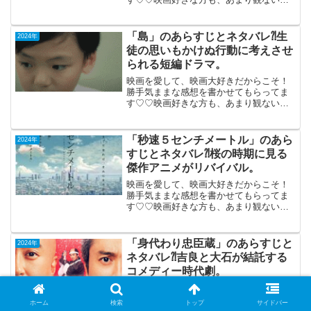
もご参考までに(*´∀｀*)「ノッキン・オ
ン・ヘブンズ・ドア」独（４Kレストア
版）1999年10月23日公開（90分）ドイツ
「島」のあらすじとネタバレ⁈生
2024年
の傑作ロ...
徒の思いもかけぬ行動に考えさせ
られる短編ドラマ。
映画を愛して、映画大好きだからこそ！
勝手気ままな感想を書かせてもらってま
す♡♡映画好きな方も、あまり観ない方
も画ご参考までに(*´∀｀*)「島」2021年公
開（19分）（短編：機内鑑賞）米・シン
ガポール合作生徒の思いもかけぬ行動に
「秒速５センチメートル」のあら
2024年
考えさせら...
すじとネタバレ⁈桜の時期に見る
傑作アニメがリバイバル。
映画を愛して、映画大好きだからこそ！
勝手気ままな感想を書かせてもらってま
す♡♡映画好きな方も、あまり観ない方
もご参考までに(*´∀｀*)「秒速５センチメ
ートル」 リバイバル上映2007年3月3
日公開(63分)桜の時期に見る傑作アニメが
「身代わり忠臣蔵」のあらすじと
2024年
リバ...
ネタバレ⁈吉良と大石が結託する
コメディー時代劇。
映画を愛して、映画大好きだからこそ！
勝手気ままな感想を書かせてもらってま
ホーム
検索
トップ
サイドバー
す♡♡映画好きな方も、あまり観ない方