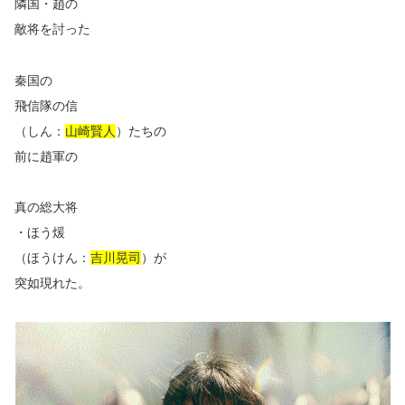
隣国・趙の
敵将を討った
秦国の
飛信隊の信
（しん：
山崎賢人
）たちの
前に趙軍の
真の総大将
・ほう煖
（ほうけん：
吉川晃司
）が
突如現れた。