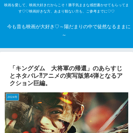
映画を愛して、映画大好きだからこそ！勝手気ままな感想書かせてもらってま
す♡♡映画好きな方、あまり観ない方も、ご参考までに♡♡
今も昔も映画が大好き♡～陽だまりの中で徒然なるままに
～
「キングダム 大将軍の帰還」のあらすじ
とネタバレ⁈アニメの実写版第4弾となるア
クション巨編。
2024年