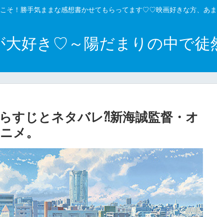
こそ！勝手気ままな感想書かせてもらってます♡♡映画好きな方、あま
が大好き♡～陽だまりの中で徒
のあらすじとネタバレ⁈新海誠監督・オ
ニメ。