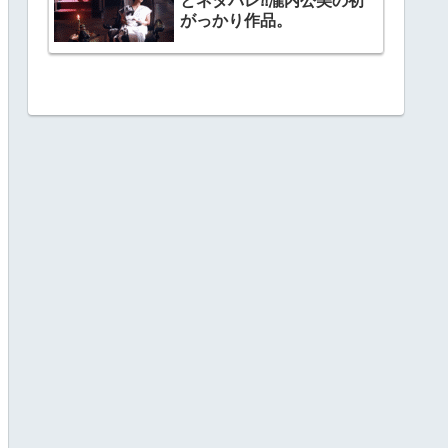
とネタバレ⁈瀧内公美の初
がっかり作品。