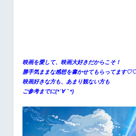
映画を愛して、映画大好きだからこそ！
勝手気ままな感想を書かせてもらってます♡
映画好きな方も、あまり観ない方も
ご参考までに(*´∀｀*)