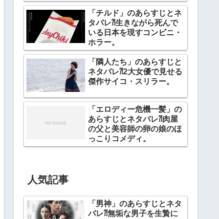
「チルド」のあらすじとネ
タバレ⁈生きながら死んで
いる日本を現すコンビニ・
ホラー。
「隣人たち」のあらすじと
ネタバレ⁈2大女優で見せる
傑作サイコ・スリラー。
「エロディー危機一髪」の
あらすじとネタバレ⁈肉屋
の父と美容師の卵の娘のほ
っこりコメディ。
人気記事
「男神」のあらすじとネタ
バレ⁈無垢な男子を生贄に