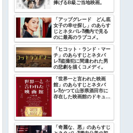
捧げるB級ご当地映画。
「アップグレード どん底
女子の幸せ探し」のあらす
じとネタバレ⁈機内で見る
のに最高のラブコメ。
「ヒコット・ランド・マー
チ」のあらすじとネタバ
レ⁈盗撮犯に間違われた男
の悲劇を描くコメディ。
「世界一と言われた映画
館」のあらすじとネタバ
レ⁈かつて山形県酒田市に
存在した映画館のドキュメ
ンタリー。
「奇麗な、悪」のあらすじ