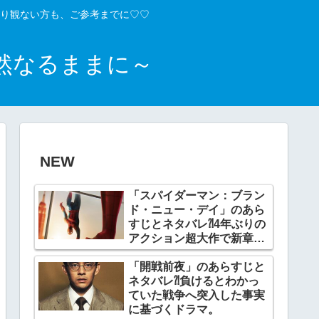
り観ない方も、ご参考までに♡♡
然なるままに～
NEW
「スパイダーマン：ブラン
ド・ニュー・デイ」のあら
すじとネタバレ⁈4年ぶりの
アクション超大作で新章開
幕。
「開戦前夜」のあらすじと
ネタバレ⁈負けるとわかっ
ていた戦争へ突入した事実
に基づくドラマ。