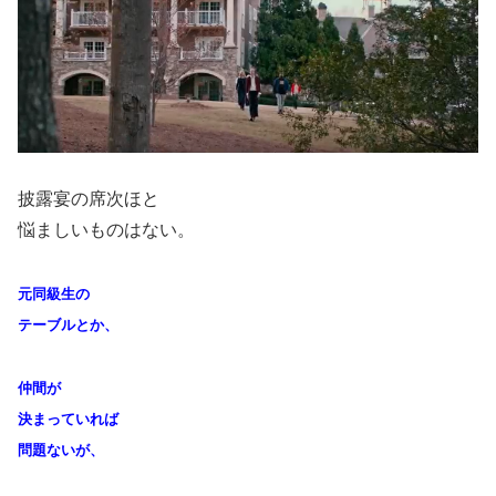
披露宴の席次ほと
悩ましいものはない。
元同級生の
テーブルとか、
仲間が
決まっていれば
問題ないが、