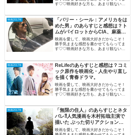
す♡♡映画好きな方も、あまり観ない方
もご参考までに(*´∀｀*) 「ローガン・ラッ
キー」2017年11月18日公開（119分）だ
め家族が一攫千金・一発逆転をねらうコ
「バリー・シール：アメリカをは
映画2017年
メデ...
めた男」のあらすじと感想は？ト
ムがパイロットからCIA、麻薬の
運び屋となった実在人物を演じ
映画を愛して、映画大好きだからこそ！
る。
勝手気ままな感想を書かせてもらってま
す♡♡映画好きな方も、あまり観ない方
もご参考までに(*´∀｀*) 「バリー・シー
ル：アメリカをはめた男」2017年10月21
日公開(115分）パイロットからCIA、麻
ReLifeのあらすじと感想は？コミ
映画2017年
薬...
ック原作を映画化・人生やり直し
を描く青春ドラマ。
映画を愛して、映画大好きだからこそ！
勝手気ままな感想を書かせてもらってま
す♡♡映画好きな方も、あまり観ない方
もご参考までに(*´∀｀*) // // 0) {;} }
window.NeoGV = window.NeoGV || {}; ...
「無限の住人」のあらすじとネタ
映画2017年
バレ⁈人気漫画を木村拓哉主演で
描いた ぶった切りアクション時
代劇。
映画を愛して、映画大好きだからこそ！
勝手気ままな感想を書かせてもらってま