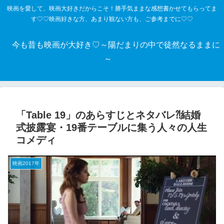
映画を愛して、映画大好きだからこそ！勝手気ままな感想書かせてもらってま
す♡♡映画好きな方、あまり観ない方も、ご参考までに♡♡
今も昔も映画が大好き♡～陽だまりの中で徒然なるままに
～
「Table 19」のあらすじとネタバレ⁈結婚
式披露宴・19番テーブルに集う人々の人生
コメディ
映画2017年