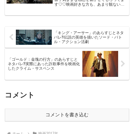
す♡♡映画好きな方も、あまり観ない方
もご参考までに(*´∀｀*) 「無限の住人」
（PG-12）2017年4月29日公開（140分）
人気漫画を木村拓哉主演で描いたぶった
切...
「キング・アーサー」のあらすじとネタ
バレ⁈伝説の英雄を描いたソード・バト
ル・アクション活劇
「ゴールド：金塊の行方」のあらすじと
ネタバレ⁈実際にあった詐欺事件を映画化
したクライム・サスペンス
コメント
コメントを書き込む
ホーム
映画2017年