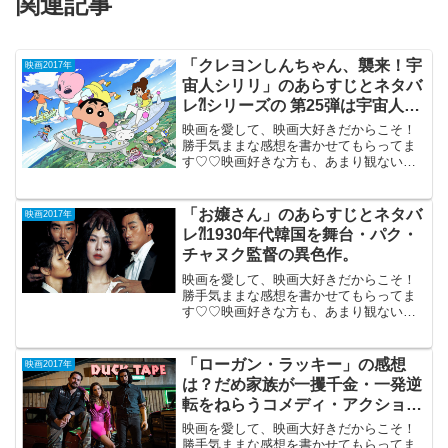
関連記事
「クレヨンしんちゃん、襲来！宇
映画2017年
宙人シリリ」のあらすじとネタバ
レ⁈シリーズの 第25弾は宇宙人と
の遭遇。
映画を愛して、映画大好きだからこそ！
勝手気ままな感想を書かせてもらってま
す♡♡映画好きな方も、あまり観ない方
もご参考までに(*´∀｀*) 「クレヨンしん
ちゃん、襲来！宇宙人シリリ」<img
height="1" width="1" s...
「お嬢さん」のあらすじとネタバ
映画2017年
レ⁈1930年代韓国を舞台・パク・
チャヌク監督の異色作。
映画を愛して、映画大好きだからこそ！
勝手気ままな感想を書かせてもらってま
す♡♡映画好きな方も、あまり観ない方
もご参考までに(*´∀｀*) 「お嬢さん」
（韓国、R-18）2017年3月3日（145分）
1930年代の韓国を舞台にしたパク・チャ
「ローガン・ラッキー」の感想
映画2017年
ヌ...
は？だめ家族が一攫千金・一発逆
転をねらうコメディ・アクショ
ン。
映画を愛して、映画大好きだからこそ！
勝手気ままな感想を書かせてもらってま