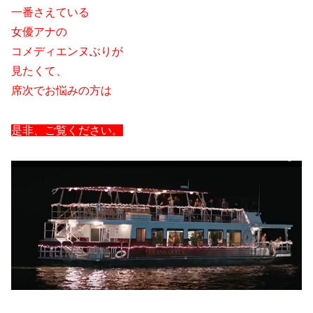
一番さえている
女優アナの
コメディエンヌぶりが
見たくて、
席次でお悩みの方は
是非、ご覧ください。