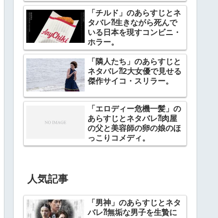
「チルド」のあらすじとネ
タバレ⁈生きながら死んで
いる日本を現すコンビニ・
ホラー。
「隣人たち」のあらすじと
ネタバレ⁈2大女優で見せる
傑作サイコ・スリラー。
「エロディー危機一髪」の
あらすじとネタバレ⁈肉屋
の父と美容師の卵の娘のほ
っこりコメディ。
人気記事
「男神」のあらすじとネタ
バレ⁈無垢な男子を生贄に