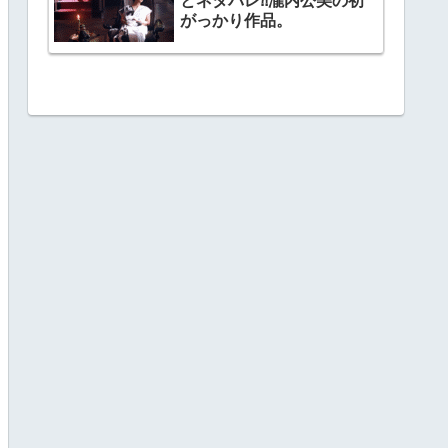
とネタバレ⁈瀧内公美の初
がっかり作品。