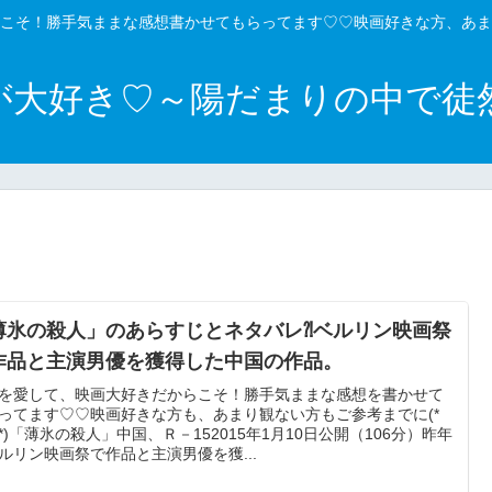
こそ！勝手気ままな感想書かせてもらってます♡♡映画好きな方、あま
が大好き♡～陽だまりの中で徒
薄氷の殺人」のあらすじとネタバレ⁈ベルリン映画祭
作品と主演男優を獲得した中国の作品。
を愛して、映画大好きだからこそ！勝手気ままな感想を書かせて
ってます♡♡映画好きな方も、あまり観ない方もご参考までに(*
｀*)「薄氷の殺人」中国、Ｒ－152015年1月10日公開（106分）昨年
ルリン映画祭で作品と主演男優を獲...