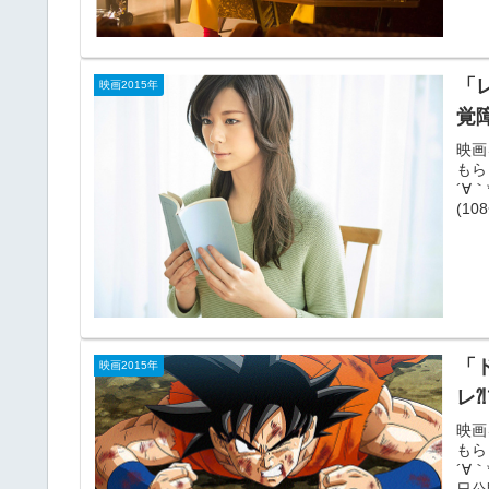
「
映画2015年
覚
映画
もら
´∀
(1
「
映画2015年
レ
映画
もら
´∀