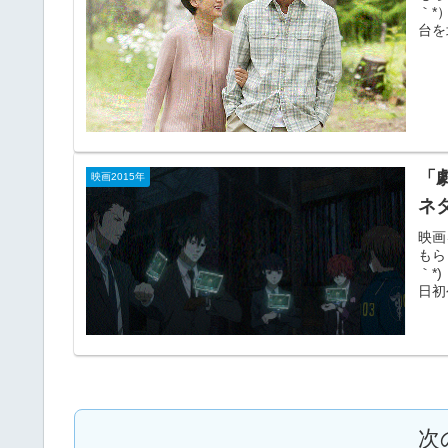
｀*
台を
「劇
映画2015年
ネ
映画
もら
｀*
日初
次