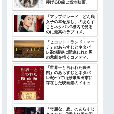
捧げるB級ご当地映画。
「アップグレード どん底
女子の幸せ探し」のあらす
じとネタバレ⁈機内で見る
のに最高のラブコメ。
「ヒコット・ランド・マー
チ」のあらすじとネタバ
レ⁈盗撮犯に間違われた男
の悲劇を描くコメディ。
「世界一と言われた映画
館」のあらすじとネタバ
レ⁈かつて山形県酒田市に
存在した映画館のドキュメ
ンタリー。
「奇麗な、悪」のあらすじ