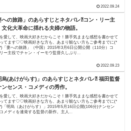
2022.09.24
妻への旅路」のあらすじとネタバレ⁈コン・リー主
、文化大革命に揺れる夫婦の物語。
を愛して、映画大好きだからこそ！勝手気ままな感想を書かせて
ってます♡♡映画好きな方も、あまり観ない方もご参考までに(*
｀*)「妻への旅路」（中国）2015年3月6日公開公開（110分）コ
リー主役でチャン・イーモウ監督久しぶり...
2022.09.23
明烏(あけがらす)」のあらすじとネタバレ⁈ 福田監督
ナンセンス・コメディの秀作。
を愛して、映画大好きだからこそ！勝手気ままな感想を書かせて
ってます♡♡映画好きな方も、あまり観ない方もご参考までに(*
｀*)「明烏（あけがらす）」2015年5月16日公開(106分)ナンセン
コメディを連発する監督の新作。主人...