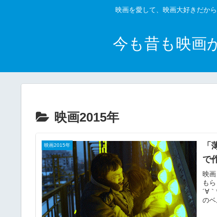
映画を愛して、映画大好きだから
今も昔も映画
映画2015年
「
映画2015年
で
映画
もら
´∀
のベ