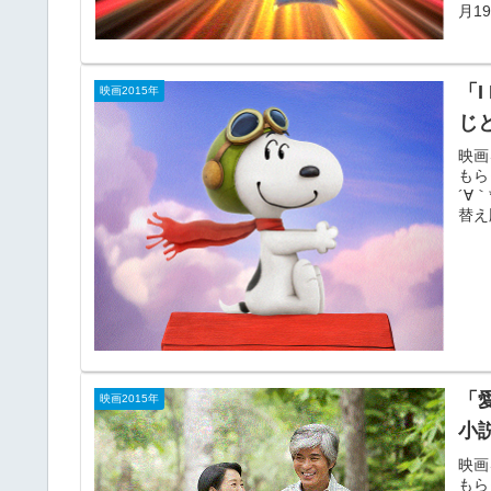
月1
「I 
映画2015年
じ
映画
もら
´∀｀
替え版
「
映画2015年
小
映画
もら