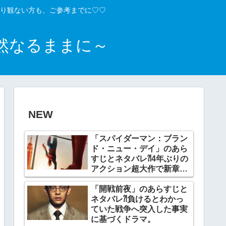
り観ない方も、ご参考までに♡♡
然なるままに～
NEW
「スパイダーマン：ブラン
ド・ニュー・デイ」のあら
すじとネタバレ⁈4年ぶりの
アクション超大作で新章開
幕。
「開戦前夜」のあらすじと
ネタバレ⁈負けるとわかっ
ていた戦争へ突入した事実
に基づくドラマ。