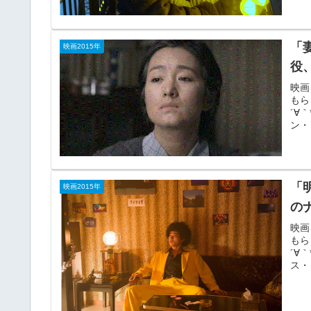
「
映画2015年
役
映画
もら
´∀
ン・
「
映画2015年
の
映画
もら
´∀
ス・