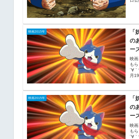
日公
「
映画2015年
の
ー
映画
もら
´∀
月1
「
映画2015年
の
ー
映画
もら
´∀