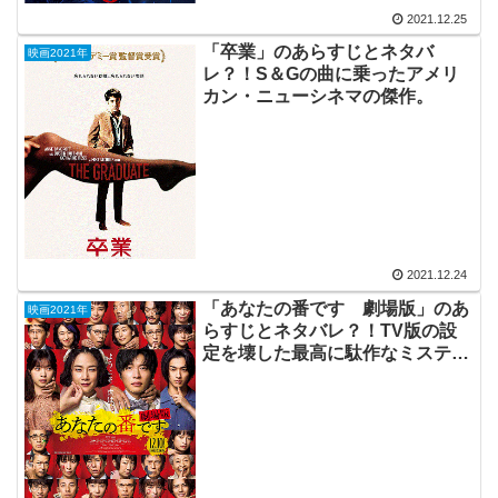
2021.12.25
「卒業」のあらすじとネタバ
映画2021年
レ？！S＆Gの曲に乗ったアメリ
カン・ニューシネマの傑作。
2021.12.24
「あなたの番です 劇場版」のあ
映画2021年
らすじとネタバレ？！TV版の設
定を壊した最高に駄作なミステリ
ードラマ。