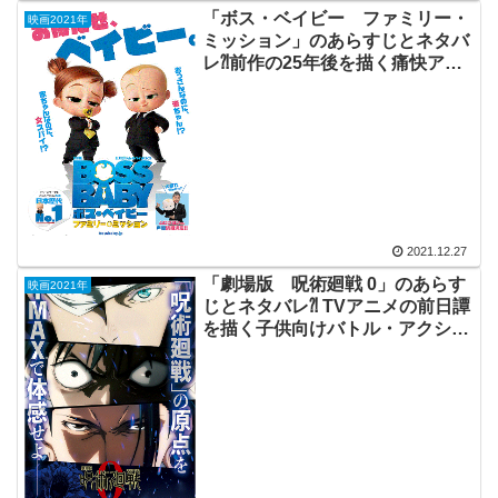
「ボス・ベイビー ファミリー・
映画2021年
ミッション」のあらすじとネタバ
レ⁈前作の25年後を描く痛快アク
ション・アニメ。
2021.12.27
「劇場版 呪術廻戦 0」のあらす
映画2021年
じとネタバレ⁈ TVアニメの前日譚
を描く子供向けバトル・アクショ
ン。