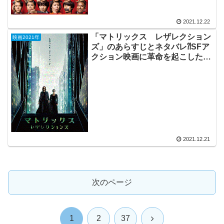
2021.12.22
「マトリックス レザレクション
映画2021年
ズ」のあらすじとネタバレ⁈SFア
クション映画に革命を起こした作
品の続編。
2021.12.21
次のページ
次
1
2
37