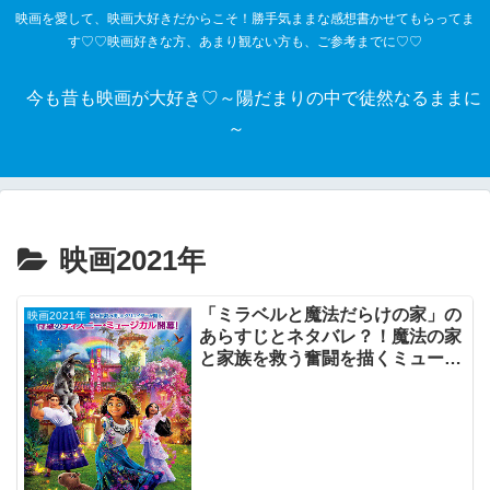
映画を愛して、映画大好きだからこそ！勝手気ままな感想書かせてもらってま
す♡♡映画好きな方、あまり観ない方も、ご参考までに♡♡
今も昔も映画が大好き♡～陽だまりの中で徒然なるままに
～
映画2021年
「ミラベルと魔法だらけの家」の
映画2021年
あらすじとネタバレ？！魔法の家
と家族を救う奮闘を描くミュージ
カル・ファンタジー。