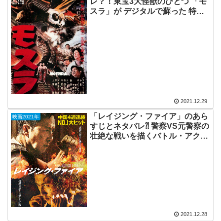
レ？！東宝3大怪獣のひとつ 「モ
スラ」が デジタルで蘇った 特撮
の傑作。
2021.12.29
「レイジング・ファイア」のあら
映画2021年
すじとネタバレ⁈ 警察VS元警察の
壮絶な戦いを描くバトル・アクシ
ョン。
2021.12.28