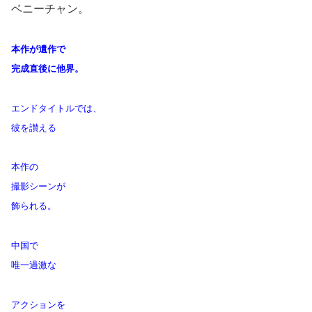
ベニーチャン。
本作が遺作で
完成直後に他界。
エンドタイトルでは、
彼を讃える
本作の
撮影シーンが
飾られる。
中国で
唯一過激な
アクションを