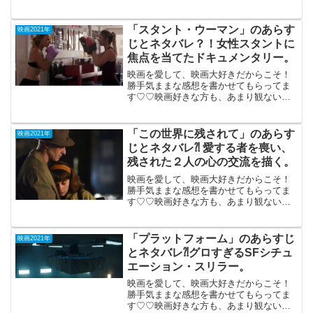
「スタント・ウーマン」のあらす
映画2021年
じとネタバレ？！女性スタントに
焦点を当てたドキュメンタリー。
映画を愛して、映画大好きだからこそ！
勝手気ままな感想を書かせてもらってま
す♡♡映画好きな方も、あまり観ない方
もご参考までに(*´∀｀*)「スタント・ウー
マンハリウッドの知られざるヒーローた
ち」2021年1月8日公開（84分）女性スタ
「この世界に残されて」のあらす
映画2021年
ントに焦...
じとネタバレ⁈ 愛する者を喪い、
残された２人の心の交流を描く。
映画を愛して、映画大好きだからこそ！
勝手気ままな感想を書かせてもらってま
す♡♡映画好きな方も、あまり観ない方
もご参考までに(*´∀｀*)「この世界に残さ
れて」（ハンガリー）2020年12月18日公
開（88分）愛する者を喪い、残された２
「プラットフォーム」のあらすじ
映画2021年
人の心...
とネタバレ⁈グロすぎるSFシチュ
エーション・スリラー。
映画を愛して、映画大好きだからこそ！
勝手気ままな感想を書かせてもらってま
す♡♡映画好きな方も、あまり観ない方