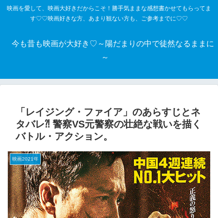
映画を愛して、映画大好きだからこそ！勝手気ままな感想書かせてもらってま
す♡♡映画好きな方、あまり観ない方も、ご参考までに♡♡
今も昔も映画が大好き♡～陽だまりの中で徒然なるままに
～
「レイジング・ファイア」のあらすじとネ
タバレ⁈ 警察VS元警察の壮絶な戦いを描く
バトル・アクション。
映画2021年