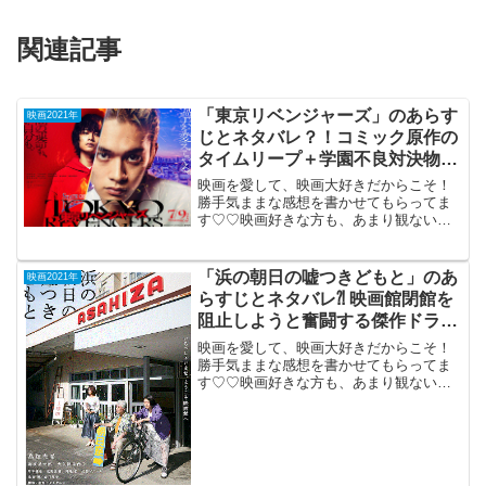
関連記事
「東京リベンジャーズ」のあらす
映画2021年
じとネタバレ？！コミック原作の
タイムリープ＋学園不良対決物
語。
映画を愛して、映画大好きだからこそ！
勝手気ままな感想を書かせてもらってま
す♡♡映画好きな方も、あまり観ない方
もご参考までに(*´∀｀*)「東京リベンジャ
ーズ」2021年7月9日公開（120分）コミ
ック原作のタイムリープ＋学園不良対決
「浜の朝日の嘘つきどもと」のあ
映画2021年
物語。現...
らすじとネタバレ⁈ 映画館閉館を
阻止しようと奮闘する傑作ドラ
マ。
映画を愛して、映画大好きだからこそ！
勝手気ままな感想を書かせてもらってま
す♡♡映画好きな方も、あまり観ない方
もご参考までに(*´∀｀*)「浜の朝日の嘘つ
きどもと」2021年9月10日公開（114分）
実在の映画館の閉館を阻止しようと女性
の奮闘...