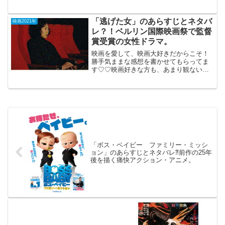
もご参考までに(*´∀｀*)「プラットフォー
ム」（R-15)スペイン2021年1月29日公開
（94分）グロすぎるSFシチュエーショ
「逃げた女」のあらすじとネタバ
映画2021年
ン...
レ？！ベルリン国際映画祭で監督
賞受賞の女性ドラマ。
映画を愛して、映画大好きだからこそ！
勝手気ままな感想を書かせてもらってま
す♡♡映画好きな方も、あまり観ない方
もご参考までに(*´∀｀*)「逃げた女」（韓
国） 2021年6月11日公開（77分）ベルリ
ン国際映画祭で 監督賞受賞の女性ドラ
マ。結...
「ボス・ベイビー ファミリー・ミッシ
ョン」のあらすじとネタバレ⁈前作の25年
後を描く痛快アクション・アニメ。